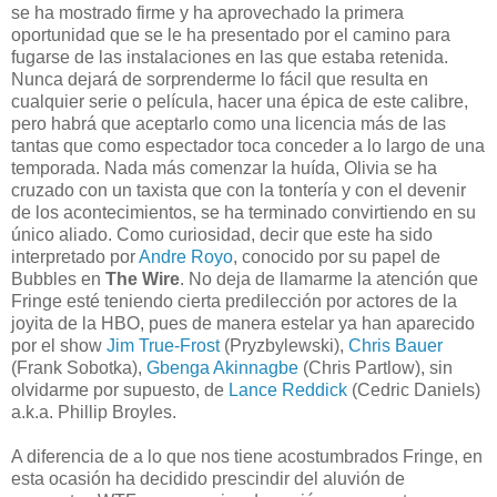
se ha mostrado firme y ha aprovechado la primera
oportunidad que se le ha presentado por el camino para
fugarse de las instalaciones en las que estaba retenida.
Nunca dejará de sorprenderme lo fácil que resulta en
cualquier serie o película, hacer una épica de este calibre,
pero habrá que aceptarlo como una licencia más de las
tantas que como espectador toca conceder a lo largo de una
temporada. Nada más comenzar la huída, Olivia se ha
cruzado con un taxista que con la tontería y con el devenir
de los acontecimientos, se ha terminado convirtiendo en su
único aliado. Como curiosidad, decir que este ha sido
interpretado por
Andre Royo
, conocido por su papel de
Bubbles en
The Wire
. No deja de llamarme la atención que
Fringe esté teniendo cierta predilección por actores de la
joyita de la HBO, pues de manera estelar ya han aparecido
por el show
Jim True-Frost
(Pryzbylewski),
Chris Bauer
(Frank Sobotka),
Gbenga Akinnagbe
(Chris Partlow), sin
olvidarme por supuesto, de
Lance Reddick
(Cedric Daniels)
a.k.a. Phillip Broyles.
A diferencia de a lo que nos tiene acostumbrados Fringe, en
esta ocasión ha decidido prescindir del aluvión de