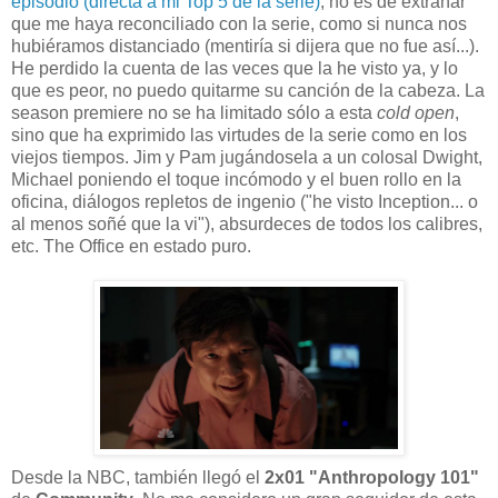
episodio (directa a mi Top 5 de la serie)
, no es de extrañar
que me haya reconciliado con la serie, como si nunca nos
hubiéramos distanciado (mentiría si dijera que no fue así...).
He perdido la cuenta de las veces que la he visto ya, y lo
que es peor, no puedo quitarme su canción de la cabeza. La
season premiere no se ha limitado sólo a esta
cold open
,
sino que ha exprimido las virtudes de la serie como en los
viejos tiempos. Jim y Pam jugándosela a un colosal Dwight,
Michael poniendo el toque incómodo y el buen rollo en la
oficina, diálogos repletos de ingenio ("he visto Inception... o
al menos soñé que la vi"), absurdeces de todos los calibres,
etc. The Office en estado puro.
Desde la NBC, también llegó el
2x01 "Anthropology 101"