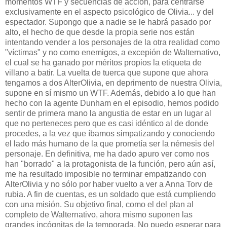
momentos WTF y secuencias de acción, para centrarse
exclusivamente en el aspecto psicológico de Olivia... y del
espectador. Supongo que a nadie se le habrá pasado por
alto, el hecho de que desde la propia serie nos están
intentando vender a los personajes de la otra realidad como
"víctimas" y no como enemigos, a excepión de Walternativo,
el cual se ha ganado por méritos propios la etiqueta de
villano a batir. La vuelta de tuerca que supone que ahora
tengamos a dos AlterOlivia, en deprimento de nuestra Olivia,
supone en sí mismo un WTF. Además, debido a lo que han
hecho con la agente Dunham en el episodio, hemos podido
sentir de primera mano la angustia de estar en un lugar al
que no perteneces pero que es casi idéntico al de donde
procedes, a la vez que íbamos simpatizando y conociendo
el lado más humano de la que prometía ser la némesis del
personaje. En definitiva, me ha dado apuro ver como nos
han "borrado" a la protagonista de la función, pero aún así,
me ha resultado imposible no terminar empatizando con
AlterOlivia y no sólo por haber vuelto a ver a Anna Torv de
rubia. A fin de cuentas, es un soldado que está cumpliendo
con una misión. Su objetivo final, como el del plan al
completo de Walternativo, ahora mismo suponen las
grandes incógnitas de la temporada. No puedo esperar para