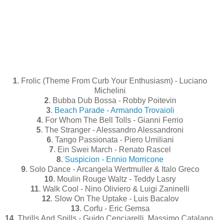
1
. Frolic (Theme From Curb Your Enthusiasm) - Luciano
Michelini
2
. Bubba Dub Bossa - Robby Poitevin
3
.
Beach Parade - Armando Trovaioli
4
. For Whom The Bell Tolls - Gianni Ferrio
5
. The Stranger - Alessandro Alessandroni
6
. Tango Passionata - Piero Umiliani
7
. Ein Swei March - Renato Rascel
8
.
Suspicion - Ennio Morricone
9
. Solo Dance - Arcangela Wertmuller & Italo Greco
10
. Moulin Rouge Waltz - Teddy Lasry
11
. Walk Cool - Nino Oliviero & Luigi Zaninelli
12
. Slow On The Uptake - Luis Bacalov
13
. Corfu - Eric Gemsa
14
. Thrills And Spills - Guido Cenciarelli, Massimo Catalano,