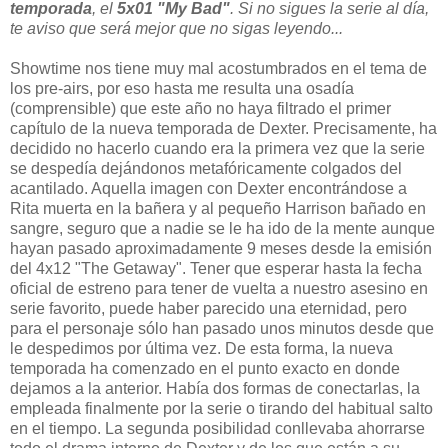
temporada
, el
5x01 "My Bad"
. Si no sigues la serie al día,
te aviso que será mejor que no sigas leyendo...
Showtime nos tiene muy mal acostumbrados en el tema de
los pre-airs, por eso hasta me resulta una osadía
(comprensible) que este año no haya filtrado el primer
capítulo de la nueva temporada de Dexter. Precisamente, ha
decidido no hacerlo cuando era la primera vez que la serie
se despedía dejándonos metafóricamente colgados del
acantilado. Aquella imagen con Dexter encontrándose a
Rita muerta en la bañera y al pequeño Harrison bañado en
sangre, seguro que a nadie se le ha ido de la mente aunque
hayan pasado aproximadamente 9 meses desde la emisión
del 4x12 "The Getaway". Tener que esperar hasta la fecha
oficial de estreno para tener de vuelta a nuestro asesino en
serie favorito, puede haber parecido una eternidad, pero
para el personaje sólo han pasado unos minutos desde que
le despedimos por última vez. De esta forma, la nueva
temporada ha comenzado en el punto exacto en donde
dejamos a la anterior. Había dos formas de conectarlas, la
empleada finalmente por la serie o tirando del habitual salto
en el tiempo. La segunda posibilidad conllevaba ahorrarse