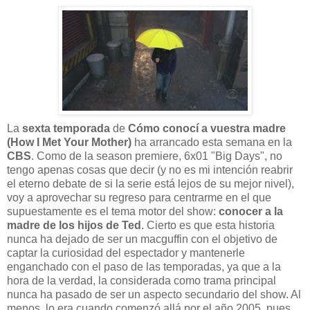
La
sexta temporada
de
Cómo conocí a vuestra madre
(How I Met Your Mother)
ha arrancado esta semana en la
CBS
. Como de la season premiere, 6x01 "Big Days", no
tengo apenas cosas que decir (y no es mi intención reabrir
el eterno debate de si la serie está lejos de su mejor nivel),
voy a aprovechar su regreso para centrarme en el que
supuestamente es el tema motor del show:
conocer a la
madre de los hijos de Ted
. Cierto es que esta historia
nunca ha dejado de ser un macguffin con el objetivo de
captar la curiosidad del espectador y mantenerle
enganchado con el paso de las temporadas, ya que a la
hora de la verdad, la considerada como trama principal
nunca ha pasado de ser un aspecto secundario del show. Al
menos, lo era cuando comenzó allá por el año 2005, pues