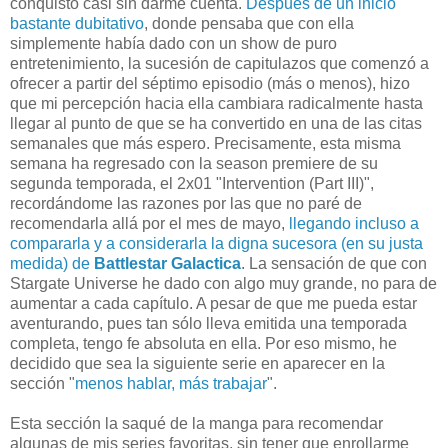
conquistó casi sin darme cuenta.
Después de un inicio
bastante dubitativo
, donde pensaba que con ella
simplemente había dado con un show de puro
entretenimiento, la sucesión de capitulazos que comenzó a
ofrecer a partir del séptimo episodio (más o menos), hizo
que mi percepción hacia ella cambiara radicalmente hasta
llegar al punto de que se ha convertido en una de las citas
semanales que más espero. Precisamente, esta misma
semana ha regresado con la season premiere de su
segunda temporada, el 2x01 "Intervention (Part III)",
recordándome las razones por las que no paré de
recomendarla allá por el mes de mayo,
llegando incluso a
compararla y a considerarla la digna sucesora (en su justa
medida) de
Battlestar Galactica
. La sensación de que con
Stargate Universe he dado con algo muy grande, no para de
aumentar a cada capítulo. A pesar de que me pueda estar
aventurando, pues tan sólo lleva emitida una temporada
completa, tengo fe absoluta en ella. Por eso mismo, he
decidido que sea la siguiente serie en aparecer en la
sección "
menos hablar, más trabajar
".
Esta sección la saqué de la manga para recomendar
algunas de mis series favoritas, sin tener que enrollarme