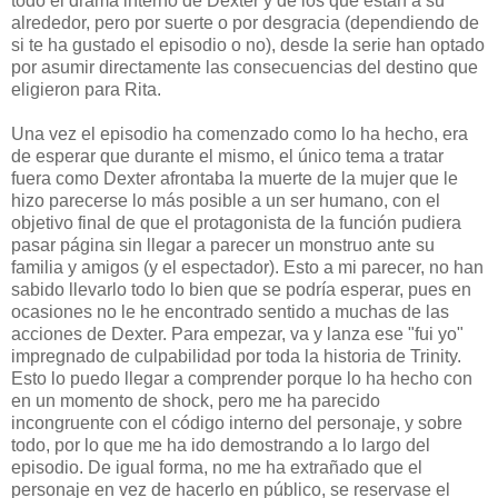
todo el drama interno de Dexter y de los que están a su
alrededor, pero por suerte o por desgracia (dependiendo de
si te ha gustado el episodio o no), desde la serie han optado
por asumir directamente las consecuencias del destino que
eligieron para Rita.
Una vez el episodio ha comenzado como lo ha hecho, era
de esperar que durante el mismo, el único tema a tratar
fuera como Dexter afrontaba la muerte de la mujer que le
hizo parecerse lo más posible a un ser humano, con el
objetivo final de que el protagonista de la función pudiera
pasar página sin llegar a parecer un monstruo ante su
familia y amigos (y el espectador). Esto a mi parecer, no han
sabido llevarlo todo lo bien que se podría esperar, pues en
ocasiones no le he encontrado sentido a muchas de las
acciones de Dexter. Para empezar, va y lanza ese "fui yo"
impregnado de culpabilidad por toda la historia de Trinity.
Esto lo puedo llegar a comprender porque lo ha hecho con
en un momento de shock, pero me ha parecido
incongruente con el código interno del personaje, y sobre
todo, por lo que me ha ido demostrando a lo largo del
episodio. De igual forma, no me ha extrañado que el
personaje en vez de hacerlo en público, se reservase el