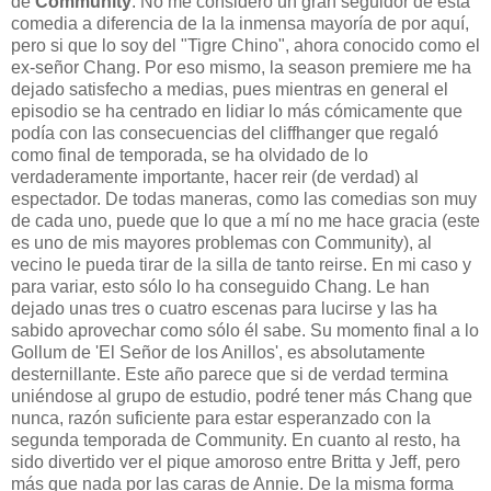
de
Community
. No me considero un gran seguidor de esta
comedia a diferencia de la la inmensa mayoría de por aquí,
pero si que lo soy del "Tigre Chino", ahora conocido como el
ex-señor Chang. Por eso mismo, la season premiere me ha
dejado satisfecho a medias, pues mientras en general el
episodio se ha centrado en lidiar lo más cómicamente que
podía con las consecuencias del cliffhanger que regaló
como final de temporada, se ha olvidado de lo
verdaderamente importante, hacer reir (de verdad) al
espectador. De todas maneras, como las comedias son muy
de cada uno, puede que lo que a mí no me hace gracia (este
es uno de mis mayores problemas con Community), al
vecino le pueda tirar de la silla de tanto reirse. En mi caso y
para variar, esto sólo lo ha conseguido Chang. Le han
dejado unas tres o cuatro escenas para lucirse y las ha
sabido aprovechar como sólo él sabe. Su momento final a lo
Gollum de 'El Señor de los Anillos', es absolutamente
desternillante. Este año parece que si de verdad termina
uniéndose al grupo de estudio, podré tener más Chang que
nunca, razón suficiente para estar esperanzado con la
segunda temporada de Community. En cuanto al resto, ha
sido divertido ver el pique amoroso entre Britta y Jeff, pero
más que nada por las caras de Annie. De la misma forma