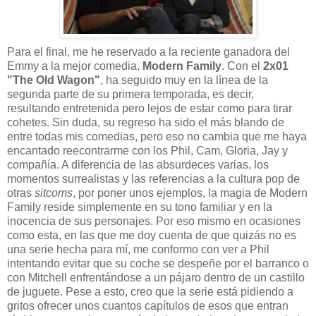
Para el final, me he reservado a la reciente ganadora del
Emmy a la mejor comedia,
Modern Family
. Con el
2x01
"The Old Wagon"
, ha seguido muy en la línea de la
segunda parte de su primera temporada, es decir,
resultando entretenida pero lejos de estar como para tirar
cohetes. Sin duda, su regreso ha sido el más blando de
entre todas mis comedias, pero eso no cambia que me haya
encantado reecontrarme con los Phil, Cam, Gloria, Jay y
compañía. A diferencia de las absurdeces varias, los
momentos surrealistas y las referencias a la cultura pop de
otras
sitcoms
, por poner unos ejemplos, la magia de Modern
Family reside simplemente en su tono familiar y en la
inocencia de sus personajes. Por eso mismo en ocasiones
como esta, en las que me doy cuenta de que quizás no es
una serie hecha para mí, me conformo con ver a Phil
intentando evitar que su coche se despeñe por el barranco o
con Mitchell enfrentándose a un pájaro dentro de un castillo
de juguete. Pese a esto, creo que la serie está pidiendo a
gritos ofrecer unos cuantos capítulos de esos que entran