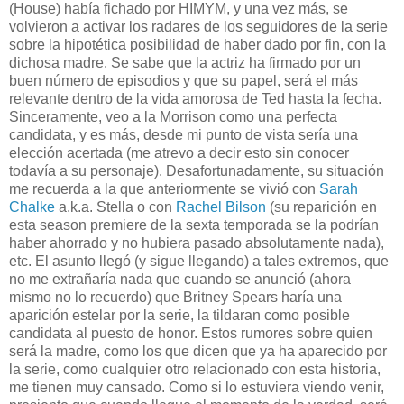
(House) había fichado por HIMYM, y una vez más, se
volvieron a activar los radares de los seguidores de la serie
sobre la hipotética posibilidad de haber dado por fin, con la
dichosa madre. Se sabe que la actriz ha firmado por un
buen número de episodios y que su papel, será el más
relevante dentro de la vida amorosa de Ted hasta la fecha.
Sinceramente, veo a la Morrison como una perfecta
candidata, y es más, desde mi punto de vista sería una
elección acertada (me atrevo a decir esto sin conocer
todavía a su personaje). Desafortunadamente, su situación
me recuerda a la que anteriormente se vivió con
Sarah
Chalke
a.k.a. Stella o con
Rachel Bilson
(su reparición en
esta season premiere de la sexta temporada se la podrían
haber ahorrado y no hubiera pasado absolutamente nada),
etc. El asunto llegó (y sigue llegando) a tales extremos, que
no me extrañaría nada que cuando se anunció (ahora
mismo no lo recuerdo) que Britney Spears haría una
aparición estelar por la serie, la tildaran como posible
candidata al puesto de honor. Estos rumores sobre quien
será la madre, como los que dicen que ya ha aparecido por
la serie, como cualquier otro relacionado con esta historia,
me tienen muy cansado. Como si lo estuviera viendo venir,