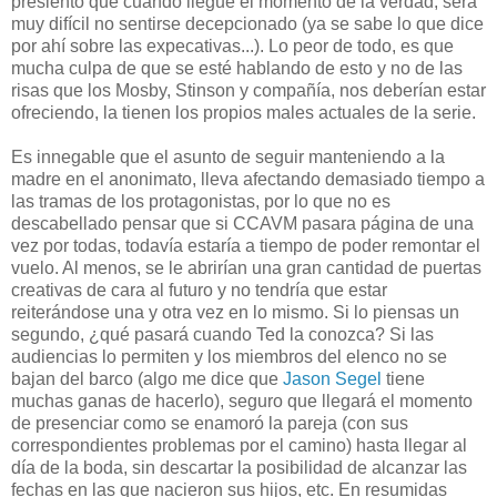
presiento que cuando llegue el momento de la verdad, será
muy difícil no sentirse decepcionado (ya se sabe lo que dice
por ahí sobre las expecativas...). Lo peor de todo, es que
mucha culpa de que se esté hablando de esto y no de las
risas que los Mosby, Stinson y compañía, nos deberían estar
ofreciendo, la tienen los propios males actuales de la serie.
Es innegable que el asunto de seguir manteniendo a la
madre en el anonimato, lleva afectando demasiado tiempo a
las tramas de los protagonistas, por lo que no es
descabellado pensar que si CCAVM pasara página de una
vez por todas, todavía estaría a tiempo de poder remontar el
vuelo. Al menos, se le abrirían una gran cantidad de puertas
creativas de cara al futuro y no tendría que estar
reiterándose una y otra vez en lo mismo. Si lo piensas un
segundo, ¿qué pasará cuando Ted la conozca? Si las
audiencias lo permiten y los miembros del elenco no se
bajan del barco (algo me dice que
Jason Segel
tiene
muchas ganas de hacerlo), seguro que llegará el momento
de presenciar como se enamoró la pareja (con sus
correspondientes problemas por el camino) hasta llegar al
día de la boda, sin descartar la posibilidad de alcanzar las
fechas en las que nacieron sus hijos, etc. En resumidas