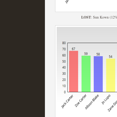
Las series disponibles 
LOST
: Sun Kown (12%
tienen fecha de caducid
MOLTISANTI
Recomendación de la semana
La barrera de las 500 se
desde Silicon Valley
MOLTISANTI
Recomendación de la semana