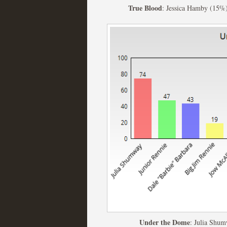
True Blood
: Jessica Hamby (15%
Fin de ciclo para las ser
MOLTISANTI
Recomendación de la semana
Taboo es otra miniserie 
miniserie
MOLTISANTI
Recomendación de la semana
Under the Dome
: Julia Shum