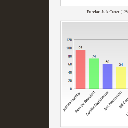
Eureka
: Jack Carter (12
Mi experiencia como u
MOLTISANTI
Recomendación de la semana
The Get Down o cómo ac
series más caras de la h
MOLTISANTI
Recomendación de la semana