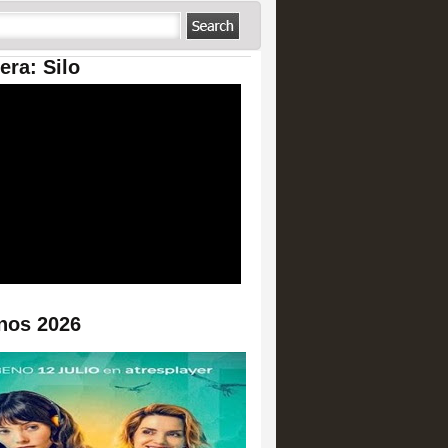
era: Silo
nos 2026