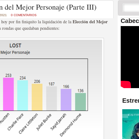
 las temporadas de Game
 del Mejor Personaje (Parte III)
us mejores tráilers
 2021
0 COMENTARIOS
Cabec
Elección del Mejor
oy por fin finiquito la liquidación de la
as rondas que quedaban pendientes:
res de la ficción
Estre