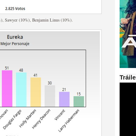
en las plataformas SVOD
), Sawyer (10%), Benjamin Linus (10%).
ad
Tráil
ries al año se superará