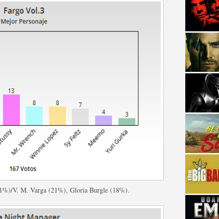
strellas de cine y
1%)/V. M. Varga (21%), Gloria Burgle (18%).
adas están en peligro de