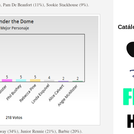
), Pam De Beaufort (11%), Sookie Stackhouse (9%).
Catá
ies de viajes en el tiempo
británica que no es
way (34%), Junior Rennie (21%), Barbie (20%).