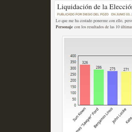
Un recorrido por todas
Liquidación de la Elección
of Thrones a través de s
PUBLICADO POR
DIEGO DEL POZO
ON JUNIO 03,
Lo que me ha costado ponerme con ello, pero h
MOLTISANTI
Personaje
con los resultados de las 10 últim
Recomendación de la semana
La burbuja de los jugado
original
MOLTISANTI
Recomendación de la semana