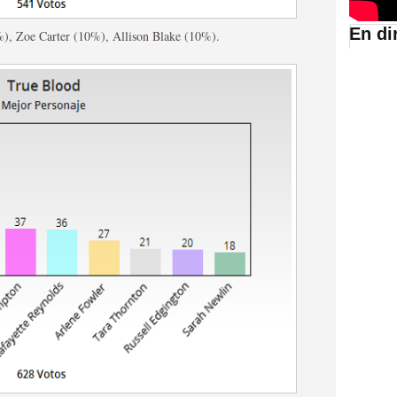
En di
%), Zoe Carter (10%), Allison Blake (10%).
suario de HBO España
abar siendo una de las
istoria