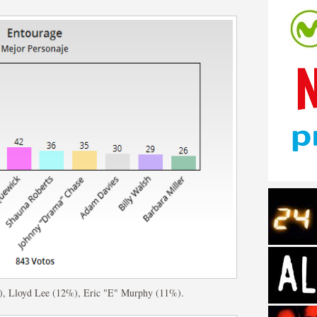
tos de Amazon
 Personajes de Series de
), Lloyd Lee (12%), Eric "E" Murphy (11%).