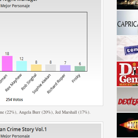
a descubrir la "verdad"
ine (22%), Angela Burr (20%), Jed Marshall (17%).