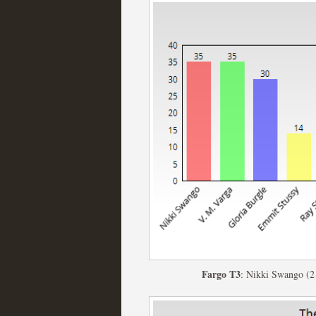
Recomendación de la semana
Las productoras de las e
televisión
MOLTISANTI
Recomendación de la semana
Fargo T3
: Nikki Swango (2
Las series de 10 tempor