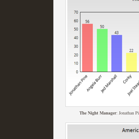
extinción
MOLTISANTI
Recomendación de la semana
Expediente X: Guía par
MOLTISANTI
Recomendación de la semana
The Night Manager
: Jonathan P
La taquilla de las series