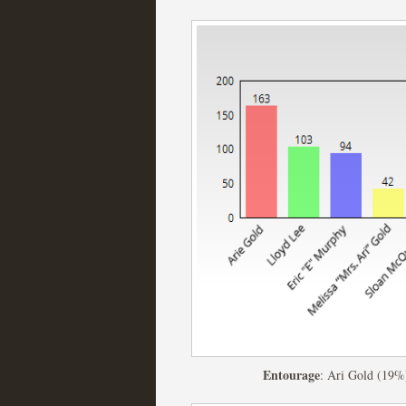
Las temporadas de pilo
MOLTISANTI
Recomendación de la semana
Galería con los Mejores
Televisión
Entourage
: Ari Gold (19%
MOLTISANTI