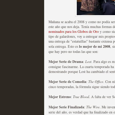
Mañana se acaba el 2008 y como no podía ser 
este año que nos deja. Tenía muchas formas d
nominados para los Globos de Oro
y como sie
Las temporadas de pilo
tipo de galardones, voy a entregar mis propi
una entrega de "estatuillas" bastante extensa 
MOLTISANTI
lo mejor de mi 2008
sola entrega. Esto es
, s
Recomendación de la semana
que hay pero no todas las que son:
Mejor Serie de Drama
:
Lost
. Para algo es m
consigue fascinarme. La cuarta temporada ha 
demostrando porque Lost ha cambiado el senti
Mejor Serie de Comedia
:
The Office
. Con ni
cinco temporadas, la fórmula sigue siendo tod
Galería con los Mejores
Mejor Estreno
:
True Blood
. A falta de ver 
Televisión
Mejor Serie Finalizada
:
The Wire
. Me inven
serie del año, es verdad que ha finalizado en 
MOLTISANTI