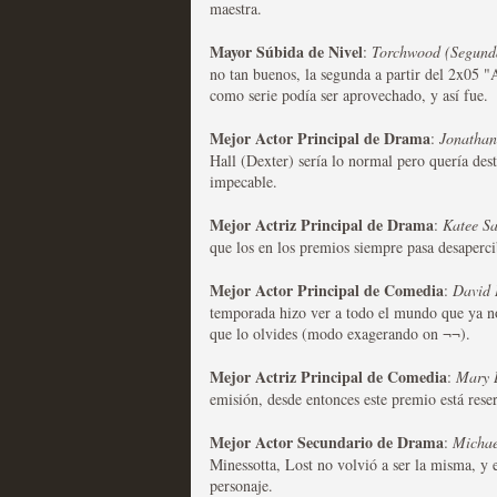
maestra.
Recomendación de la semana
Mayor Súbida de Nivel
:
Torchwood (Segund
no tan buenos, la segunda a partir del 2x05 
como serie podía ser aprovechado, y así fue.
Mejor Actor Principal de Drama
:
Jonathan
Hall (Dexter) sería lo normal pero quería dest
impecable.
Las productoras de las e
Mejor Actriz Principal de Drama
televisión
:
Katee Sa
que los en los premios siempre pasa desaperci
MOLTISANTI
Recomendación de la semana
Mejor Actor Principal de Comedia
:
David 
temporada hizo ver a todo el mundo que ya n
que lo olvides (modo exagerando on ¬¬).
Mejor Actriz Principal de Comedia
:
Mary L
emisión, desde entonces este premio está rese
Mejor Actor Secundario de Drama
:
Michae
Las series de 10 tempor
Minessotta, Lost no volvió a ser la misma, y e
personaje.