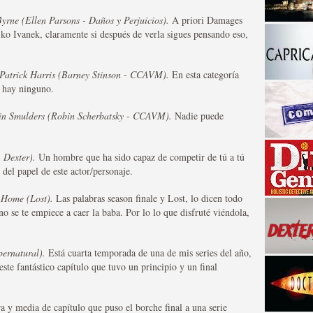
yrne (Ellen Parsons - Daños y Perjuicios).
A priori Damages
ko Ivanek, claramente si después de verla sigues pensando eso,
 Patrick Harris (Barney Stinson - CCAVM).
En esta categoría
 hay ninguno.
in Smulders (Robin Scherbatsky - CCAVM).
Nadie puede
a descubrir la "verdad"
 Dexter).
Un hombre que ha sido capaz de competir de tú a tú
del papel de este actor/personaje.
 Home (Lost).
Las palabras season finale y Lost, lo dicen todo
no se te empiece a caer la baba. Por lo lo que disfruté viéndola,
pernatural).
Está cuarta temporada de una de mis series del año,
ste fantástico capítulo que tuvo un principio y un final
 y media de capítulo que puso el borche final a una serie