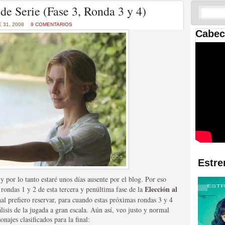
 las temporadas de Game
de Serie (Fase 3, Ronda 3 y 4)
us mejores tráilers
 31, 2008
9 COMENTARIOS
Cabec
res de la ficción
Estre
 por lo tanto estaré unos días ausente por el blog. Por eso
Elección al
rondas 1 y 2 de esta tercera y penúltima fase de la
nal prefiero reservar, para cuando estas próximas rondas 3 y 4
álisis de la jugada a gran escala. Aún así, veo justo y normal
najes clasificados para la final: