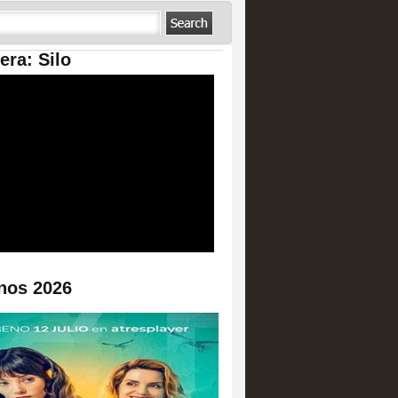
era: Silo
nos 2026