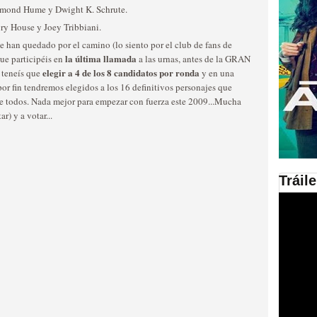
smond Hume y Dwight K. Schrute.
en las plataformas SVOD
ry House y Joey Tribbiani.
 han quedado por el camino (lo siento por el club de fans de
ad
la última llamada
que participéis en
a las urnas, antes de la GRAN
elegir a 4 de los 8 candidatos por ronda
 teneís que
y en una
or fin tendremos elegidos a los 16 definitivos personajes que
 de todos. Nada mejor para empezar con fuerza este 2009...Mucha
r) y a votar...
Tráil
ries al año se superará