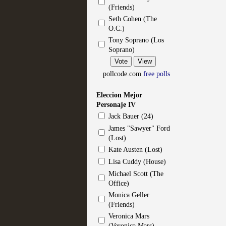
(Friends)
Seth Cohen (The
O.C.)
Mi experiencia como u
Tony Soprano (Los
Soprano)
MOLTISANTI
Recomendación de la semana
pollcode.com
free polls
Eleccion Mejor
Personaje IV
Jack Bauer (24)
James "Sawyer" Ford
(Lost)
Kate Austen (Lost)
The Get Down o cómo ac
Lisa Cuddy (House)
series más caras de la h
Michael Scott (The
Office)
MOLTISANTI
Monica Geller
Recomendación de la semana
(Friends)
Veronica Mars
(Veronica Mars)