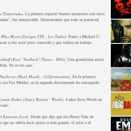
a Temporada).
La primera repartió buenos momentos con otros
"Adam", fue inmejorable. Demostrando que todo su potencial
 Rhys Myers (Enrique VIII - Los Tudor).
Poner a Michael C.
acar a este actor poco conocido y que realiza un trabajo
strellas de cine y
ckhoff (Kara "Starbuck" Thrace - BSG).
Una grandísima actriz
bida. No es mi caso.
Duchovny (Hank Moody - Californication)
. En la primera
o era Fox Mulder, en la segunda directamente ha conseguido
ouise Parker (Nancy Botwin - Weeds).
4 años lleva Weeds en
rvado.
l Emerson (Lost).
Desde que dijo que era Henry Gale de
adas están en peligro de
s que no sabría decir quien es más grande, el actor o el