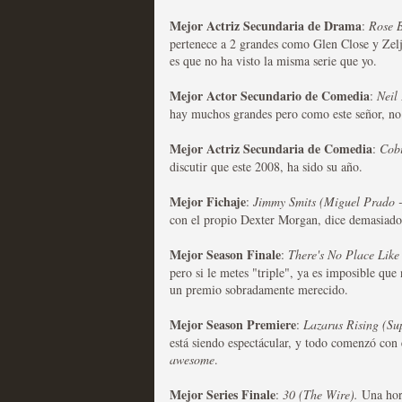
extinción
Mejor Actriz Secundaria de Drama
:
Rose B
MOLTISANTI
pertenece a 2 grandes como Glen Close y Zelj
Recomendación de la semana
es que no ha visto la misma serie que yo.
Mejor Actor Secundario de Comedia
:
Neil
hay muchos grandes pero como este señor, no
Mejor Actriz Secundaria de Comedia
:
Cob
discutir que este 2008, ha sido su año.
Expediente X: Guía par
Mejor Fichaje
:
Jimmy Smits (Miguel Prado -
MOLTISANTI
con el propio Dexter Morgan, dice demasiado 
Recomendación de la semana
Mejor Season Finale
:
There's No Place Like
pero si le metes "triple", ya es imposible que 
un premio sobradamente merecido.
Mejor Season Premiere
:
Lazarus Rising (Su
está siendo espectácular, y todo comenzó con e
awesome
.
Mejor Series Finale
La taquilla de las series
:
30 (The Wire).
Una hora