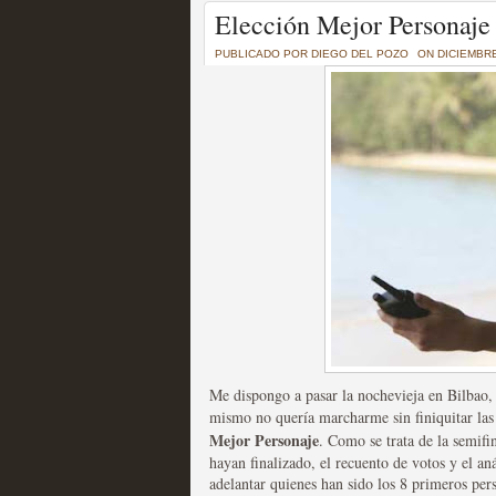
Un recorrido por todas
Elección Mejor Personaje 
of Thrones a través de s
PUBLICADO POR
DIEGO DEL POZO
ON DICIEMBRE
MOLTISANTI
Recomendación de la semana
La burbuja de los jugado
original
MOLTISANTI
Recomendación de la semana
Me dispongo a pasar la nochevieja en Bilbao, y
mismo no quería marcharme sin finiquitar las 
Mejor Personaje
. Como se trata de la semifi
hayan finalizado, el recuento de votos y el an
adelantar quienes han sido los 8 primeros perso