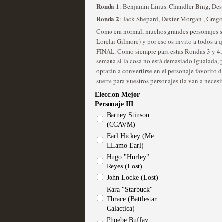
Ronda 1
: Benjamin Linus, Chandler Bing, De
Ronda 2
Las series disponibles 
: Jack Shepard, Dexter Morgan , Grego
Como era normal, muchos grandes personajes se
tienen fecha de caducid
Lorelai Gilmore) y por eso os invito a todos a 
FINAL. Como siempre para estas Rondas 3 y 4,
MOLTISANTI
semana si la cosa no está demasiado igualada, p
Recomendación de la semana
optarán a convertirse en el personaje favorito
suerte para vuestros personajes (la van a necesita
Eleccion Mejor
Personaje III
Barney Stinson
(CCAVM)
Earl Hickey (Me
La barrera de las 500 se
LLamo Earl)
desde Silicon Valley
Hugo "Hurley"
Reyes (Lost)
MOLTISANTI
John Locke (Lost)
Recomendación de la semana
Kara "Starbuck"
Thrace (Battlestar
Galactica)
Phoebe Buffay