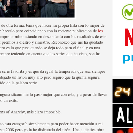
de otra forma, tenía que hacer mi propia lista con lo mejor de
e hacerlo pero coincidiendo con la reciente publicación de
los
mpre termino estando en descontento con los resultados de este
tos de Amazon
os premios a diestro y siniestro. Reconozco que me ha quedado
pero es lo que pasa cuando se deja todo para el final y en una
iempre teniendo en cuenta que las series que he visto, son las
i serie favorita y es que da igual la temporada que sea, siempre
dejado un listón muy alto pero seguro que la quinta seguirá
do de la palabra serie.
nguna sitcom me lo paso mejor que con esta, y a pesar de llevar
o un éxito.
 Personajes de Series de
Sons of Anarchy, más claro imposible.
to esta categoría simplemente para poder hacer mención a mi
este 2008 pero yo la he disfrutado del tirón. Una auténtica obra