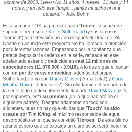
octubre de 2000. Llevo vivo 11 años, 4 meses , 21 días y 14
horas, y en todo ese tiempo... jamás he dicho ni una
palabra."
- Jake Bohm
Esta semana FOX ha pre-estrenado '
Touch
', la serie que
supone el regreso de
Kiefer Sutherland
(y sus famosos
"damn it") a la televisión un año después del final de '
24
'.
Desde su anuncio este proyecto me ha llamado la atención
por diferentes razones. Empezando por la confianza que
parece depositar la cadena en la serie, refutada en este
adelantado estreno y traducida en
casi 12 millones de
espectadores (11.870.000 - 3,9/10)
. A lo que sigue el contar
con
un par de caras conocidas
, además del propio
Sutherland, como son
Danny Glover
('Arma Letal') y
Gugu
Mbatha-Raw
('Undercovers'). Sin olvidarme del pequeño de
la serie, todo un descubrimiento llamado
David Mazaouz
. Y
por supuesto, está
su premisa
(de la que hablaré en el
siguiente párrafo). Desgraciadamente no todo son
alicientes, pues no hay que olvidar que
'Touch' ha sido
creada por Tim Kring
, el máximo responsable de aquel
despropósito en el que se convirtió
'Héroes'
. De este último
apunte espero que se extraiga un claro aviso: será mejor no
lanzar las campanas al vuelo a las primeras de cambio.