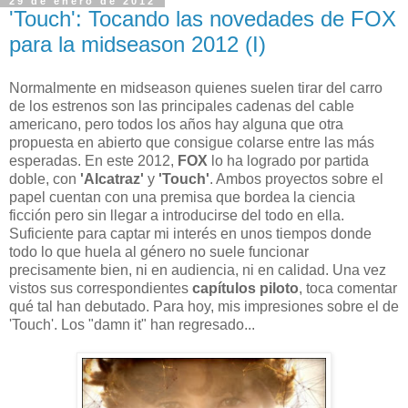
29 de enero de 2012
'Touch': Tocando las novedades de FOX
para la midseason 2012 (I)
Normalmente en midseason quienes suelen tirar del carro
de los estrenos son las principales cadenas del cable
americano, pero todos los años hay alguna que otra
propuesta en abierto que consigue colarse entre las más
esperadas. En este 2012,
FOX
lo ha logrado por partida
doble, con
'Alcatraz'
y
'Touch'
. Ambos proyectos sobre el
papel cuentan con una premisa que bordea la ciencia
ficción pero sin llegar a introducirse del todo en ella.
Suficiente para captar mi interés en unos tiempos donde
todo lo que huela al género no suele funcionar
precisamente bien, ni en audiencia, ni en calidad. Una vez
vistos sus correspondientes
capítulos piloto
, toca comentar
qué tal han debutado. Para hoy, mis impresiones sobre el de
'Touch'. Los "damn it" han regresado...