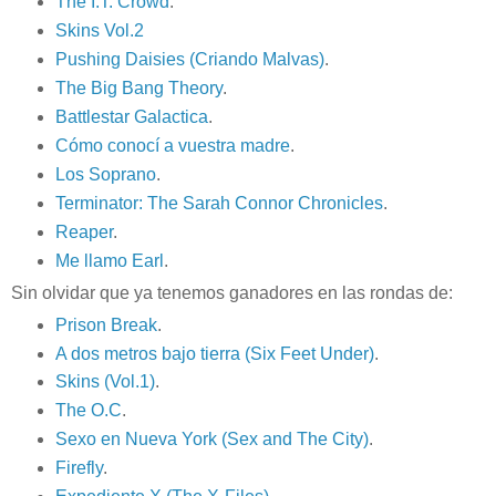
The I.T. Crowd
.
Skins Vol.2
Pushing Daisies (Criando Malvas)
.
The Big Bang Theory
.
Battlestar Galactica
.
Cómo conocí a vuestra madre
.
Los Soprano
.
Terminator: The Sarah Connor Chronicles
.
Reaper
.
Me llamo Earl
.
Sin olvidar que ya tenemos ganadores en las rondas de:
Prison Break
.
A dos metros bajo tierra (Six Feet Under)
.
Skins (Vol.1)
.
The O.C
.
Sexo en Nueva York (Sex and The City)
.
Firefly
.