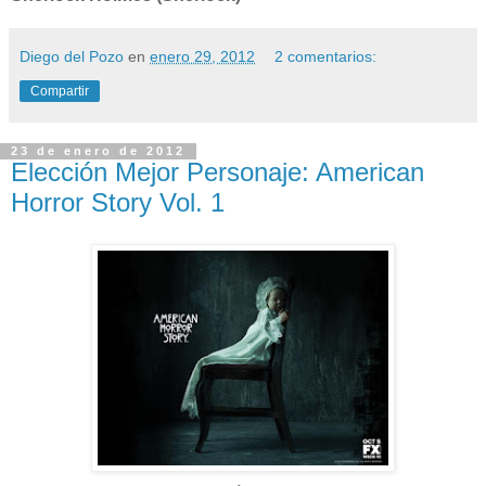
Diego del Pozo
en
enero 29, 2012
2 comentarios:
Compartir
23 de enero de 2012
Elección Mejor Personaje: American
Horror Story Vol. 1