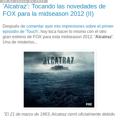
30 de enero de 2012
'Alcatraz': Tocando las novedades de
FOX para la midseason 2012 (II)
Después
de comentar ayer mis impresiones sobre el primer
episodio de 'Touch'
, hoy toca hacer lo mismo con el otro
gran estreno de FOX para esta midseason 2012:
'Alcatraz'
.
Una de misterios...
"El 21 de marzo de 1963, Alcatraz cerró oficialmente debido