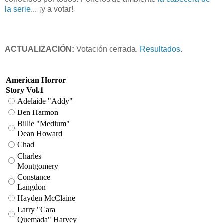
la serie
... ¡y a votar!
ACTUALIZACIÓN:
Votación cerrada.
Resultados
.
American Horror
Story Vol.1
Adelaide "Addy"
Ben Harmon
Billie "Medium"
Dean Howard
Chad
Charles
Montgomery
Constance
Langdon
Hayden McClaine
Larry "Cara
Quemada" Harvey