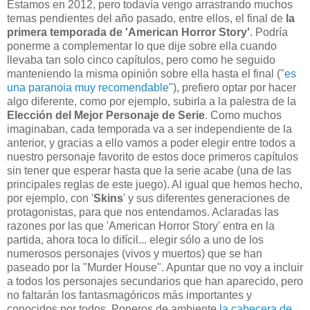
Estamos en 2012, pero todavía vengo arrastrando muchos
temas pendientes del año pasado, entre ellos, el final de
la
primera temporada de 'American Horror Story'
. Podría
ponerme a complementar lo que dije sobre ella cuando
llevaba tan solo cinco capítulos, pero como he seguido
manteniendo la misma opinión sobre ella hasta el final ("
es
una paranoia muy recomendable
"), prefiero optar por hacer
algo diferente, como por ejemplo, subirla a la palestra de la
Elección del Mejor Personaje de Serie
. Como muchos
imaginaban, cada temporada va a ser independiente de la
anterior, y gracias a ello vamos a poder elegir entre todos a
nuestro personaje favorito de estos doce primeros capítulos
sin tener que esperar hasta que la serie acabe (una de las
principales reglas de este juego). Al igual que hemos hecho,
por ejemplo, con '
Skins
' y sus diferentes generaciones de
protagonistas, para que nos entendamos. Aclaradas las
razones por las que 'American Horror Story' entra en la
partida, ahora toca lo difícil... elegir sólo a uno de los
numerosos personajes (vivos y muertos) que se han
paseado por la "Murder House". Apuntar que no voy a incluir
a todos los personajes secundarios que han aparecido, pero
no faltarán los fantasmagóricos más importantes y
conocidos por todos. Poneros de ambiente
la cabecera de