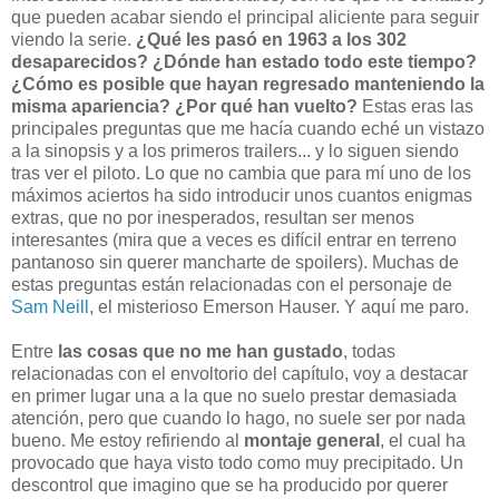
que pueden acabar siendo el principal aliciente para seguir
viendo la serie.
¿Qué les pasó en 1963 a los 302
desaparecidos? ¿Dónde han estado todo este tiempo?
¿Cómo es posible que hayan regresado manteniendo la
misma apariencia? ¿Por qué han vuelto?
Estas eras las
principales preguntas que me hacía cuando eché un vistazo
a la sinopsis y a los primeros trailers... y lo siguen siendo
tras ver el piloto. Lo que no cambia que para mí uno de los
máximos aciertos ha sido introducir unos cuantos enigmas
extras, que no por inesperados, resultan ser menos
interesantes (mira que a veces es difícil entrar en terreno
pantanoso sin querer mancharte de spoilers). Muchas de
estas preguntas están relacionadas con el personaje de
Sam Neill
, el misterioso Emerson Hauser. Y aquí me paro.
Entre
las cosas que no me han gustado
, todas
relacionadas con el envoltorio del capítulo, voy a destacar
en primer lugar una a la que no suelo prestar demasiada
atención, pero que cuando lo hago, no suele ser por nada
bueno. Me estoy refiriendo al
montaje general
, el cual ha
provocado que haya visto todo como muy precipitado. Un
descontrol que imagino que se ha producido por querer