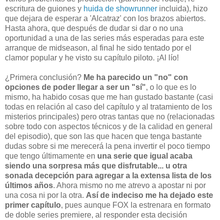
escritura de guiones y
huida de showrunner
incluida), hizo
que dejara de esperar a 'Alcatraz' con los brazos abiertos.
Hasta ahora, que después de dudar si dar o no una
oportunidad a una de las series más esperadas para este
arranque de midseason, al final he sido tentado por el
clamor popular y he visto su capítulo piloto. ¡Al lío!
¿Primera conclusión?
Me ha parecido un "no" con
opciones de poder llegar a ser un "sí"
, o lo que es lo
mismo, ha habido cosas que me han gustado bastante (casi
todas en relación al caso del capítulo y al tratamiento de los
misterios principales) pero otras tantas que no (relacionadas
sobre todo con aspectos técnicos y de la calidad en general
del episodio), que son las que hacen que tenga bastante
dudas sobre si me merecerá la pena invertir el poco tiempo
que tengo últimamente en
una serie que
igual acaba
siendo una sorpresa más que disfrutable... u otra
sonada decepción para agregar a la extensa lista de los
últimos años
. Ahora mismo no me atrevo a apostar ni por
una cosa ni por la otra.
Así de indeciso me ha dejado este
primer capítulo
, pues aunque FOX la estrenara en formato
de doble series premiere, al responder esta decisión