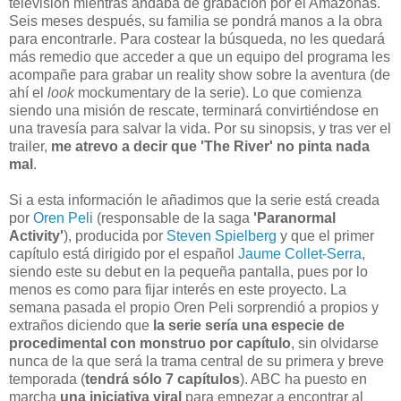
televisión mientras andaba de grabación por el Amazonas.
Seis meses después, su familia se pondrá manos a la obra
para encontrarle. Para costear la búsqueda, no les quedará
más remedio que acceder a que un equipo del programa les
acompañe para grabar un reality show sobre la aventura (de
ahí el
look
mockumentary de la serie). Lo que comienza
siendo una misión de rescate, terminará convirtiéndose en
una travesía para salvar la vida. Por su sinopsis, y tras ver el
trailer,
me atrevo a decir que 'The River' no pinta nada
mal
.
Si a esta información le añadimos que la serie está creada
por
Oren Peli
(responsable de la saga
'Paranormal
Activity'
), producida por
Steven Spielberg
y que el primer
capítulo está dirigido por el español
Jaume Collet-Serra
,
siendo este su debut en la pequeña pantalla, pues por lo
menos es como para fijar interés en este proyecto. La
semana pasada el propio Oren Peli sorprendió a propios y
extraños diciendo que
la serie sería una especie de
procedimental con monstruo por capítulo
, sin olvidarse
nunca de la que será la trama central de su primera y breve
temporada (
tendrá sólo 7 capítulos
). ABC ha puesto en
marcha
una iniciativa viral
para empezar a encontrar al