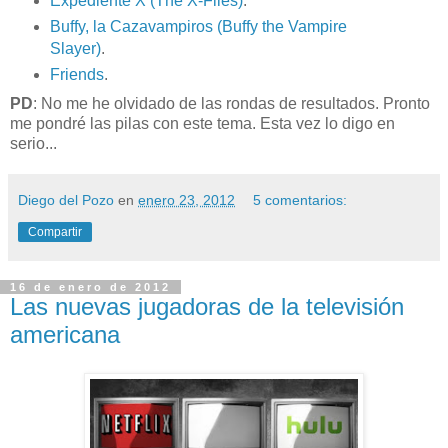
Expediente X
(The X-Files)
.
Buffy, la Cazavampiros (Buffy the Vampire
Slayer)
.
Friends
.
PD
: No me he olvidado de las rondas de resultados. Pronto
me pondré las pilas con este tema. Esta vez lo digo en
serio...
Diego del Pozo
en
enero 23, 2012
5 comentarios:
Compartir
16 de enero de 2012
Las nuevas jugadoras de la televisión
americana