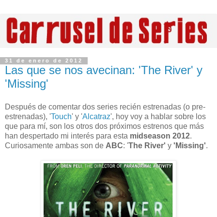
31 de enero de 2012
Las que se nos avecinan: 'The River' y
'Missing'
Después de comentar dos series recién estrenadas (o pre-
estrenadas)
, '
Touch
' y '
Alcatraz
', hoy voy a hablar sobre los
que para mí, son los otros dos próximos estrenos que más
han despertado mi interés para esta
midseason 2012
.
Curiosamente ambas son de
ABC
: '
The River'
y
'Missing'
.