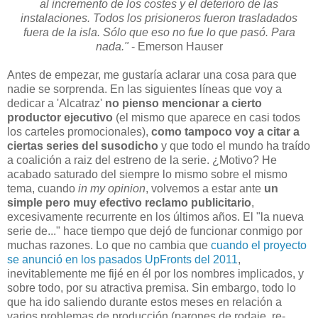
al incremento de los costes y el deterioro de las
instalaciones. Todos los prisioneros fueron trasladados
fuera de la isla. Sólo que eso no fue lo que pasó. Para
nada."
- Emerson Hauser
Antes de empezar, me gustaría aclarar una cosa para que
nadie se sorprenda. En las siguientes líneas que voy a
dedicar a 'Alcatraz'
no pienso mencionar a cierto
productor ejecutivo
(el mismo que aparece en casi todos
los carteles promocionales),
como tampoco voy a citar a
ciertas series del susodicho
y que todo el mundo ha traído
a coalición a raiz del estreno de la serie. ¿Motivo? He
acabado saturado del siempre lo mismo sobre el mismo
tema, cuando
in my opinion
, volvemos a estar ante
un
simple pero muy efectivo reclamo publicitario
,
excesivamente recurrente en los últimos años. El "la nueva
serie de..." hace tiempo que dejó de funcionar conmigo por
muchas razones. Lo que no cambia que
cuando el proyecto
se anunció en los pasados UpFronts del 2011
,
inevitablemente me fijé en él por los nombres implicados, y
sobre todo, por su atractiva premisa. Sin embargo, todo lo
que ha ido saliendo durante estos meses en relación a
varios problemas de producción (parones de rodaje, re-