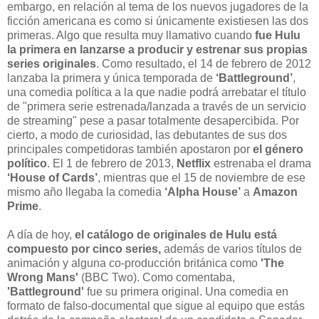
embargo, en relación al tema de los nuevos jugadores de la
ficción americana es como si únicamente existiesen las dos
primeras. Algo que resulta muy llamativo cuando
fue Hulu
la primera en lanzarse a producir y estrenar sus propias
series originales
. Como resultado, el 14 de febrero de 2012
lanzaba la primera y única temporada de
‘Battleground’
,
una comedia política a la que nadie podrá arrebatar el título
de "primera serie estrenada/lanzada a través de un servicio
de streaming" pese a pasar totalmente desapercibida. Por
cierto, a modo de curiosidad, las debutantes de sus dos
principales competidoras también apostaron por
el género
político
. El 1 de febrero de 2013,
Netflix
estrenaba el drama
‘House of Cards’
, mientras que el 15 de noviembre de ese
mismo año llegaba la comedia
‘Alpha House’
a
Amazon
Prime
.
A día de hoy,
el catálogo de originales de Hulu está
compuesto por cinco series,
además de varios títulos de
animación y alguna co-producción británica como
'The
Wrong Mans'
(BBC Two). Como comentaba,
'Battleground'
fue su primera original. Una comedia en
formato de falso-documental que sigue al equipo que estás