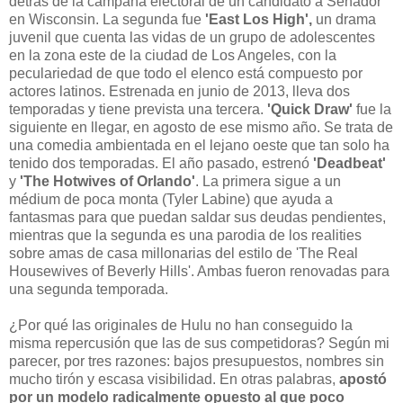
detrás de la campaña electoral de un candidato a Senador
en Wisconsin. La segunda fue
'East Los High',
un drama
juvenil que cuenta las vidas de un grupo de adolescentes
en la zona este de la ciudad de Los Angeles, con la
peculariedad de que todo el elenco está compuesto por
actores latinos. Estrenada en junio de 2013, lleva dos
temporadas y tiene prevista una tercera.
'Quick Draw'
fue la
siguiente en llegar, en agosto de ese mismo año. Se trata de
una comedia ambientada en el lejano oeste que tan solo ha
tenido dos temporadas. El año pasado, estrenó
'Deadbeat'
y
'The Hotwives of Orlando'
. La primera sigue a un
médium de poca monta (Tyler Labine) que ayuda a
fantasmas para que puedan saldar sus deudas pendientes,
mientras que la segunda es una parodia de los realities
sobre amas de casa millonarias del estilo de 'The Real
Housewives of Beverly Hills'. Ambas fueron renovadas para
una segunda temporada.
¿Por qué las originales de Hulu no han conseguido la
misma repercusión que las de sus competidoras? Según mi
parecer, por tres razones: bajos presupuestos, nombres sin
mucho tirón y escasa visibilidad. En otras palabras,
apostó
por un modelo radicalmente opuesto al que poco