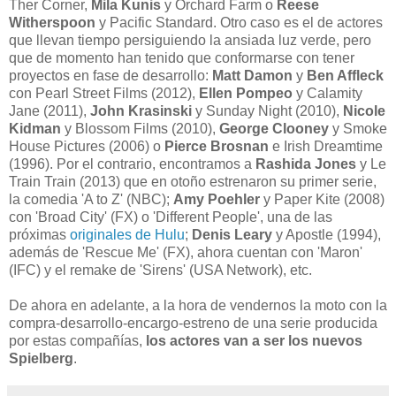
Ther Corner,
Mila Kunis
y Orchard Farm o
Reese
Witherspoon
y Pacific Standard. Otro caso es el de actores
que llevan tiempo persiguiendo la ansiada luz verde, pero
que de momento han tenido que conformarse con tener
proyectos en fase de desarrollo:
Matt Damon
y
Ben Affleck
con Pearl Street Films (2012),
Ellen Pompeo
y Calamity
Jane (2011),
John Krasinski
y Sunday Night (2010),
Nicole
Kidman
y Blossom Films (2010),
George Clooney
y Smoke
House Pictures (2006) o
Pierce Brosnan
e Irish Dreamtime
(1996). Por el contrario, encontramos a
Rashida Jones
y Le
Train Train (2013) que en otoño estrenaron su primer serie,
la comedia 'A to Z' (NBC);
Amy Poehler
y Paper Kite (2008)
con 'Broad City' (FX) o 'Different People', una de las
próximas
originales de Hulu
;
Denis Leary
y Apostle (1994),
además de 'Rescue Me' (FX), ahora cuentan con 'Maron'
(IFC) y el remake de 'Sirens' (USA Network), etc.
De ahora en adelante, a la hora de vendernos la moto con la
compra-desarrollo-encargo-estreno de una serie producida
por estas compañías,
los actores van a ser los nuevos
Spielberg
.