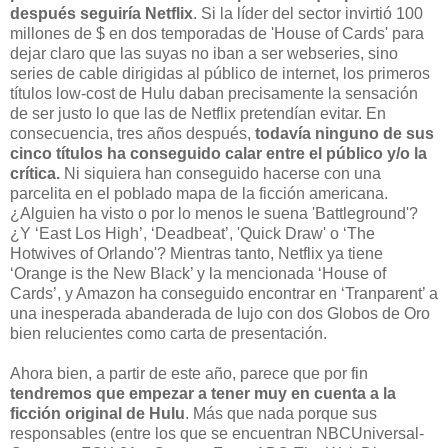
después seguiría Netflix
. Si la líder del sector invirtió 100
millones de $ en dos temporadas de 'House of Cards' para
dejar claro que las suyas no iban a ser webseries, sino
series de cable dirigidas al público de internet, los primeros
títulos low-cost de Hulu daban precisamente la sensación
de ser justo lo que las de Netflix pretendían evitar. En
consecuencia, tres años después,
todavía ninguno de sus
cinco títulos ha conseguido calar entre el público y/o la
crítica.
Ni siquiera han conseguido hacerse con una
parcelita en el poblado mapa de la ficción americana.
¿Alguien ha visto o por lo menos le suena 'Battleground'?
¿Y ‘East Los High’, ‘Deadbeat’, 'Quick Draw' o ‘The
Hotwives of Orlando'? Mientras tanto, Netflix ya tiene
‘Orange is the New Black’ y la mencionada ‘House of
Cards’, y Amazon ha conseguido encontrar en ‘Tranparent’ a
una inesperada abanderada de lujo con dos Globos de Oro
bien relucientes como carta de presentación.
Ahora bien, a partir de este año, parece que por fin
tendremos que empezar a tener muy en cuenta a la
ficción original de Hulu
. Más que nada porque sus
responsables (entre los que se encuentran NBCUniversal-