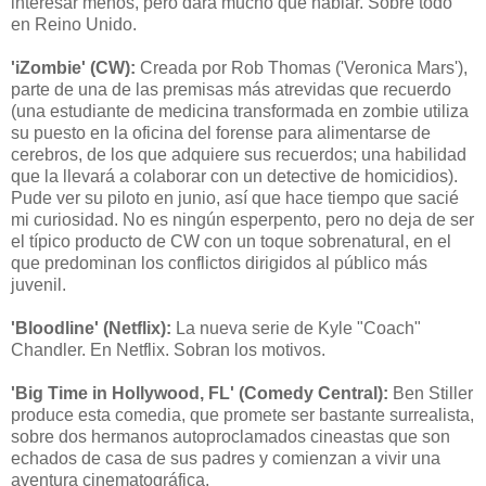
interesar menos, pero dará mucho que hablar. Sobre todo
en Reino Unido.
'iZombie' (CW):
Creada por Rob Thomas ('Veronica Mars'),
parte de una de las premisas más atrevidas que recuerdo
(una estudiante de medicina transformada en zombie utiliza
su puesto en la oficina del forense para alimentarse de
cerebros, de los que adquiere sus recuerdos; una habilidad
que la llevará a colaborar con un detective de homicidios).
Pude ver su piloto en junio, así que hace tiempo que sacié
mi curiosidad. No es ningún esperpento, pero no deja de ser
el típico producto de CW con un toque sobrenatural, en el
que predominan los conflictos dirigidos al público más
juvenil.
'Bloodline' (Netflix):
La nueva serie de Kyle "Coach"
Chandler. En Netflix. Sobran los motivos.
'Big Time in Hollywood, FL' (Comedy Central):
Ben Stiller
produce esta comedia, que promete ser bastante surrealista,
sobre dos hermanos autoproclamados cineastas que son
echados de casa de sus padres y comienzan a vivir una
aventura cinematográfica.