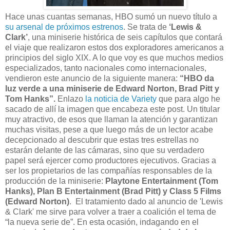
Hace unas cuantas semanas, HBO sumó un nuevo título a
su arsenal de próximos estrenos
. Se trata de
‘Lewis &
Clark’
, una miniserie histórica de seis capítulos que contará
el viaje que realizaron estos dos exploradores americanos a
principios del siglo XIX. A lo que voy es que muchos medios
especializados, tanto nacionales como internacionales,
vendieron este anuncio de la siguiente manera:
“HBO da
luz verde a una miniserie de Edward Norton, Brad Pitt y
Tom Hanks”.
Enlazo
la noticia de Variety
que para algo he
sacado de allí la imagen que encabeza este post. Un titular
muy atractivo, de esos que llaman la atención y garantizan
muchas visitas, pese a que luego más de un lector acabe
decepcionado al descubrir que estas tres estrellas no
estarán delante de las cámaras, sino que su verdadero
papel será ejercer como productores ejecutivos. Gracias a
ser los propietarios de las compañías responsables de la
producción de la miniserie:
Playtone Entertainment (Tom
Hanks), Plan B Entertainment (Brad Pitt) y Class 5 Films
(Edward Norton)
. El tratamiento dado al anuncio de 'Lewis
& Clark' me sirve para volver a traer a coalición el tema de
“la nueva serie de”. En esta ocasión, indagando en el