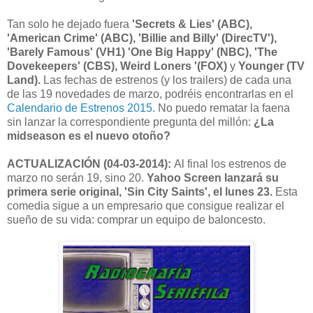
Tan solo he dejado fuera
'Secrets & Lies' (ABC),
'American Crime' (ABC), 'Billie and Billy' (DirecTV'),
'Barely Famous' (VH1) 'One Big Happy' (NBC), 'The
Dovekeepers' (CBS), Weird Loners '(FOX)
y
Younger (TV
Land).
Las fechas de estrenos (y los trailers) de cada una
de las 19 novedades de marzo, podréis encontrarlas en el
Calendario de Estrenos 2015.
No puedo rematar la faena
sin lanzar la correspondiente pregunta del millón:
¿La
midseason es el nuevo otoño?
ACTUALIZACIÓN (04-03-2014):
Al final los estrenos de
marzo no serán 19, sino 20.
Yahoo Screen lanzará su
primera serie original, 'Sin City Saints', el lunes 23.
Esta
comedia sigue a un empresario que consigue realizar el
sueño de su vida: comprar un equipo de baloncesto.