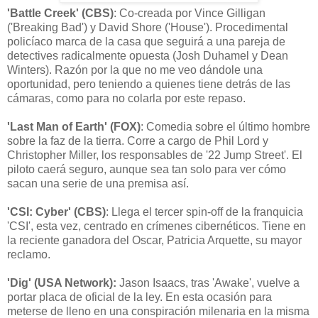
'Battle Creek' (CBS)
: Co-creada por Vince Gilligan
('Breaking Bad') y David Shore ('House'). Procedimental
policíaco marca de la casa que seguirá a una pareja de
detectives radicalmente opuesta (Josh Duhamel y Dean
Winters). Razón por la que no me veo dándole una
oportunidad, pero teniendo a quienes tiene detrás de las
cámaras, como para no colarla por este repaso.
'Last Man of Earth' (FOX)
: Comedia sobre el último hombre
sobre la faz de la tierra. Corre a cargo de Phil Lord y
Christopher Miller, los responsables de '22 Jump Street'. El
piloto caerá seguro, aunque sea tan solo para ver cómo
sacan una serie de una premisa así.
'CSI: Cyber' (CBS)
: Llega el tercer spin-off de la franquicia
'CSI', esta vez, centrado en crímenes cibernéticos. Tiene en
la reciente ganadora del Oscar, Patricia Arquette, su mayor
reclamo.
'Dig' (USA Network):
Jason Isaacs, tras 'Awake', vuelve a
portar placa de oficial de la ley. En esta ocasión para
meterse de lleno en una conspiración milenaria en la misma