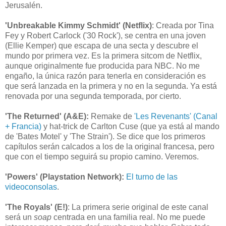
Jerusalén.
'Unbreakable Kimmy Schmidt' (Netflix)
: Creada por Tina
Fey y Robert Carlock ('30 Rock'), se centra en una joven
(Ellie Kemper) que escapa de una secta y descubre el
mundo por primera vez. Es la primera sitcom de Netflix,
aunque originalmente fue producida para NBC. No me
engaño, la única razón para tenerla en consideración es
que será lanzada en la primera y no en la segunda. Ya está
renovada por una segunda temporada, por cierto.
'The Returned' (A&E):
Remake de
'Les Revenants' (Canal
+ Francia)
y hat-trick de Carlton Cuse (que ya está al mando
de 'Bates Motel' y 'The Strain'). Se dice que los primeros
capítulos serán calcados a los de la original francesa, pero
que con el tiempo seguirá su propio camino. Veremos.
'Powers' (Playstation Network):
El turno de las
videoconsolas
.
'The Royals' (E!)
: La primera serie original de este canal
será un
soap
centrada en una familia real. No me puede