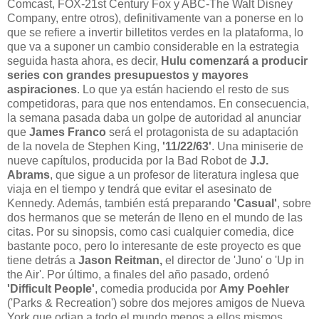
Comcast, FOX-21st Century Fox y ABC-The Walt Disney
Company, entre otros), definitivamente van a ponerse en lo
que se refiere a invertir billetitos verdes en la plataforma, lo
que va a suponer un cambio considerable en la estrategia
seguida hasta ahora, es decir,
Hulu comenzará a producir
series con grandes presupuestos y mayores
aspiraciones
. Lo que ya están haciendo el resto de sus
competidoras, para que nos entendamos. En consecuencia,
la semana pasada daba un golpe de autoridad al anunciar
que
James
Franco
será el protagonista de su adaptación
de la novela de Stephen King,
'11/22/63'
. Una miniserie de
nueve capítulos, producida por la Bad Robot de
J.J.
Abrams
, que sigue a un profesor de literatura inglesa que
viaja en el tiempo y tendrá que evitar el asesinato de
Kennedy. Además, también está preparando
'Casual'
, sobre
dos hermanos que se meterán de lleno en el mundo de las
citas. Por su sinopsis, como casi cualquier comedia, dice
bastante poco, pero lo interesante de este proyecto es que
tiene detrás a
Jason Reitman,
el director de 'Juno' o 'Up in
the Air'. Por último, a finales del año pasado, ordenó
'Difficult People'
, comedia producida por
Amy Poehler
('Parks & Recreation') sobre dos mejores amigos de Nueva
York que odian a todo el mundo menos a ellos mismos.