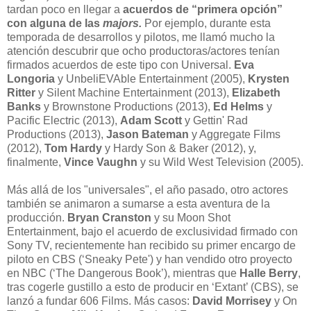
tardan poco en llegar a
acuerdos de “primera opción”
con alguna de las
majors.
Por ejemplo, durante esta
temporada de desarrollos y pilotos, me llamó mucho la
atención descubrir que ocho productoras/actores tenían
firmados acuerdos de este tipo con Universal.
Eva
Longoria
y UnbeliEVAble Entertainment (2005),
Krysten
Ritter
y Silent Machine Entertainment (2013),
Elizabeth
Banks
y Brownstone Productions (2013),
Ed Helms
y
Pacific Electric (2013),
Adam Scott
y Gettin' Rad
Productions (2013),
Jason Bateman
y Aggregate Films
(2012),
Tom Hardy
y Hardy Son & Baker (2012), y,
finalmente,
Vince Vaughn
y su Wild West Television (2005).
Más allá de los "universales", el año pasado, otro actores
también se animaron a sumarse a esta aventura de la
producción.
Bryan Cranston
y su Moon Shot
Entertainment, bajo el acuerdo de exclusividad firmado con
Sony TV, recientemente han recibido su primer encargo de
piloto en CBS (‘Sneaky Pete') y han vendido otro proyecto
en NBC (‘The Dangerous Book’), mientras que
Halle Berry
,
tras cogerle gustillo a esto de producir en ‘Extant’ (CBS), se
lanzó a fundar 606 Films. Más casos:
David Morrisey
y On