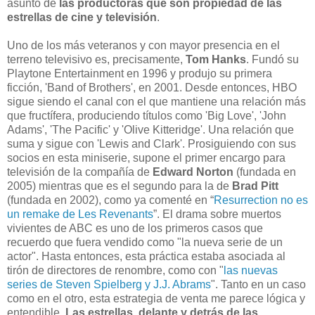
asunto de
las productoras que son propiedad de las
estrellas de cine y televisión
.
Uno de los más veteranos y con mayor presencia en el
terreno televisivo es, precisamente,
Tom Hanks
. Fundó su
Playtone Entertainment en 1996 y produjo su primera
ficción, 'Band of Brothers', en 2001. Desde entonces, HBO
sigue siendo el canal con el que mantiene una relación más
que fructífera, produciendo títulos como 'Big Love', 'John
Adams', 'The Pacific' y 'Olive Kitteridge'. Una relación que
suma y sigue con 'Lewis and Clark'. Prosiguiendo con sus
socios en esta miniserie, supone el primer encargo para
televisión de la compañía de
Edward Norton
(fundada en
2005) mientras que es el segundo para la de
Brad Pitt
(fundada en 2002), como ya comenté en “
Resurrection no es
un remake de Les Revenants
”. El drama sobre muertos
vivientes de ABC es uno de los primeros casos que
recuerdo que fuera vendido como "la nueva serie de un
actor". Hasta entonces, esta práctica estaba asociada al
tirón de directores de renombre, como con "
las nuevas
series de Steven Spielberg y J.J. Abrams
". Tanto en un caso
como en el otro, esta estrategia de venta me parece lógica y
entendible.
Las estrellas, delante y detrás de las