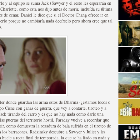
arle y al equipo se suma Jack (Sawyer y el resto les esperarán en
Charlotte, como esta nos dijo antes de morir, incluída su última
s de cenar. Daniel le dice que si el Doctor Chang ofrece ir en
erlo porque no cambiaría nada decírselo pero ahora cree que tal
o.
strellas de cine y
ler donde guardan las arma estos de Dharma (¿estamos locos o
po Cisne con ganas de guerra, que voy a contarte, tiroteo y a
Jack tirando del carro y es que no hay nada como darle una
 las puertas del territorio hostil, Faraday vuelve a recordar que
rir, como demuestra la rozadura de bala sufrida en el tiroteo de
adas están en peligro de
n los barracones, Radzinsky descubre a Sawyer y Juliet y les
 huele a recta final de temporada, la que se ha liado en nada y