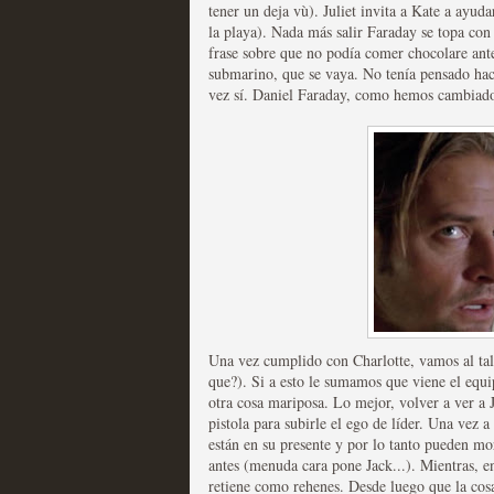
tener un deja vù). Juliet invita a Kate a ayud
Recomendación de la semana
la playa). Nada más salir Faraday se topa con 
frase sobre que no podía comer chocolare ante
submarino, que se vaya. No tenía pensado hac
vez sí. Daniel Faraday, como hemos cambiad
Las productoras de las e
televisión
MOLTISANTI
Recomendación de la semana
Una vez cumplido con Charlotte, vamos al tal
que?). Si a esto le sumamos que viene el equi
otra cosa mariposa. Lo mejor, volver a ver a 
pistola para subirle el ego de líder. Una vez a
están en su presente y por lo tanto pueden mo
Las series de 10 tempor
antes (menuda cara pone Jack...). Mientras, e
retiene como rehenes. Desde luego que la cosa