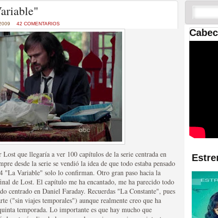
 las temporadas de Game
ariable"
us mejores tráilers
 2009
42 COMENTARIOS
Cabec
res de la ficción
Lost que llegaría a ver 100 capítulos de la serie centrada en
Estre
mpre desde la serie se vendió la idea de que todo estaba pensado
4 "La Variable" solo lo confirman. Otro gran paso hacia la
 final de Lost. El capítulo me ha encantado, me ha parecido todo
ado centrado en Daniel Faraday. Recuerdas "La Constante", pues
rte ("sin viajes temporales") aunque realmente creo que ha
a quinta temporada. Lo importante es que hay mucho que