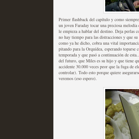
Primer flashback del capítulo y como siempre
un joven Faraday tocar una preciosa melodía e
le empieza a hablar del destino. Deja perlas 
Fin de ciclo para las ser
no hay tiempo para las distracciones y que s
como ya he dicho, cobra una vital importancia
MOLTISANTI
pitando para la Orquídea, esperando toparse c
Recomendación de la semana
temporada y que pasó a continuación de esta.
del futuro, que Miles es su hijo y que tiene 
accidente 30.000 veces peor que la fuga de e
controlar). Todo esto porque quiere asegurars
veremos (eso espero).
Taboo es otra miniserie 
miniserie
MOLTISANTI
Recomendación de la semana