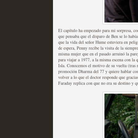
Mi experiencia como u
El capítulo ha empezado para mi sorpresa, con
MOLTISANTI
que pensaba que el disparo de Ben se lo había
Recomendación de la semana
que la vida del señor Hume estuviera en peligr
de espera, Penny recibe la visita de la siem
misma mujer que en el pasado arruinó la pare
para viajar a 1977, a la misma escena con la q
Isla. Conocemos el motivo de su vuelta (tras re
promoción Dharma del 77 y quiere hablar co
volver a lo que el doctor responde que gracias
Faraday replica con que no era su destino y 
The Get Down o cómo ac
series más caras de la h
MOLTISANTI
Recomendación de la semana