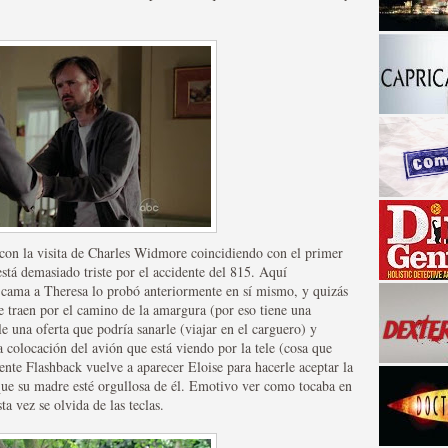
a descubrir la "verdad"
con la visita de Charles Widmore coincidiendo con el primer
 está demasiado triste por el accidente del 815. Aquí
 cama a Theresa lo probó anteriormente en sí mismo, y quizás
e traen por el camino de la amargura (por eso tiene una
 una oferta que podría sanarle (viajar en el carguero) y
a colocación del avión que está viendo por la tele (cosa que
iente Flashback vuelve a aparecer Eloise para hacerle aceptar la
 que su madre esté orgullosa de él. Emotivo ver como tocaba en
a vez se olvida de las teclas.