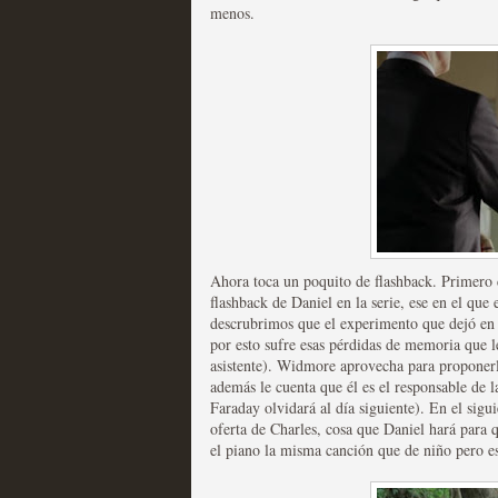
extinción
menos.
MOLTISANTI
Recomendación de la semana
Expediente X: Guía par
MOLTISANTI
Ahora toca un poquito de flashback. Primero 
Recomendación de la semana
flashback de Daniel en la serie, ese en el que
descrubrimos que el experimento que dejó en
por esto sufre esas pérdidas de memoria que l
asistente). Widmore aprovecha para proponerle
además le cuenta que él es el responsable de l
Faraday olvidará al día siguiente). En el sigu
oferta de Charles, cosa que Daniel hará para
el piano la misma canción que de niño pero est
La taquilla de las series