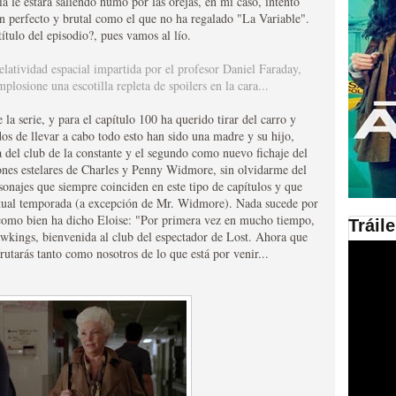
 le estará saliendo humo por las orejas, en mi caso, intento
tan perfecto y brutal como el que no ha regalado "La Variable".
en las plataformas SVOD
título del episodio?, pues vamos al lío.
ad
relatividad espacial impartida por el profesor Daniel Faraday,
plosione una escotilla repleta de spoilers en la cara...
la serie, y para el capítulo 100 ha querido tirar del carro y
os de llevar a cabo todo esto han sido una madre y su hijo,
 del club de la constante y el segundo como nuevo fichaje del
ciones estelares de Charles y Penny Widmore, sin olvidarme del
najes que siempre coinciden en este tipo de capítulos y que
ctual temporada (a excepción de Mr. Widmore). Nada sucede por
, como bien ha dicho Eloise: "Por primera vez en mucho tiempo,
Tráil
awkings, bienvenida al club del espectador de Lost. Ahora que
ries al año se superará
rutarás tanto como nosotros de lo que está por venir...