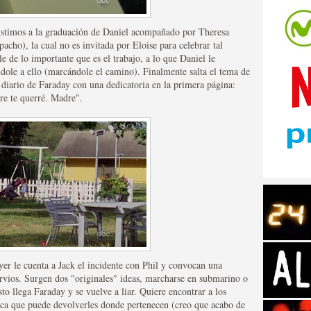
sistimos a la graduación de Daniel acompañado por Theresa
acho), la cual no es invitada por Eloise para celebrar tal
e de lo importante que es el trabajo, a lo que Daniel le
ndole a ello (marcándole el camino). Finalmente salta el tema de
diario de Faraday con una dedicatoria en la primera página:
tos de Amazon
re te querré. Madre".
 Personajes de Series de
er le cuenta a Jack el incidente con Phil y convocan una
ervios. Surgen dos "originales" ideas, marcharse en submarino o
sto llega Faraday y se vuelve a liar. Quiere encontrar a los
nica que puede devolverles donde pertenecen (creo que acabo de