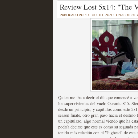
Un recorrido por todas
Review Lost 5x14: "The V
of Thrones a través de s
PUBLICADO POR
DIEGO DEL POZO
ON ABRIL 30,
MOLTISANTI
Recomendación de la semana
La burbuja de los jugado
original
Quien me iba a decir el día que comencé a ver 
MOLTISANTI
los supervivientes del vuelo Oceanic 815. Sie
Recomendación de la semana
desde un principio, y capítulos como este 5x1
season finale, otro gran paso hacia el destino
un capitulazo, algo normal viendo que ha est
podría decirse que este es como su segunda pa
tenido más relación con el "Jughead" de est