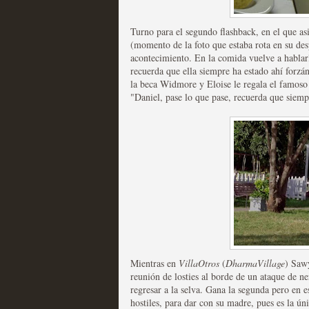
Turno para el segundo flashback, en el que a
(momento de la foto que estaba rota en su desp
acontecimiento. En la comida vuelve a hablarl
recuerda que ella siempre ha estado ahí forzá
la beca Widmore y Eloise le regala el famoso 
Las temporadas de pilo
"Daniel, pase lo que pase, recuerda que siemp
MOLTISANTI
Recomendación de la semana
Galería con los Mejores
Mientras en
VillaOtros
(
DharmaVillage
) Sawy
reunión de losties al borde de un ataque de n
Televisión
regresar a la selva. Gana la segunda pero en e
hostiles, para dar con su madre, pues es la ú
MOLTISANTI