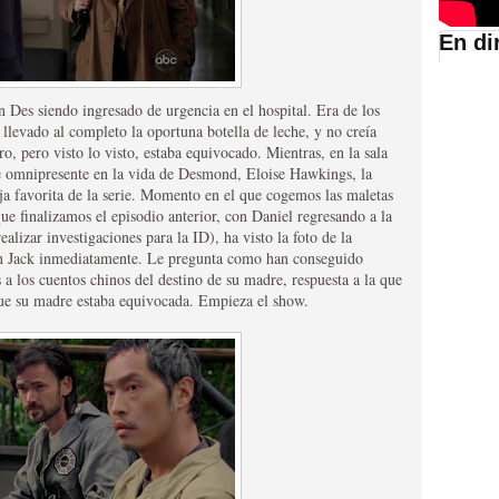
En di
suario de HBO España
 Des siendo ingresado de urgencia en el hospital. Era de los
 llevado al completo la oportuna botella de leche, y no creía
o, pero visto lo visto, estaba equivocado. Mientras, en la sala
pre omnipresente en la vida de Desmond, Eloise Hawkings, la
ja favorita de la serie. Momento en el que cogemos las maletas
ue finalizamos el episodio anterior, con Daniel regresando a la
alizar investigaciones para la ID), ha visto la foto de la
n Jack inmediatamente. Le pregunta como han conseguido
 a los cuentos chinos del destino de su madre, respuesta a la que
que su madre estaba equivocada. Empieza el show.
abar siendo una de las
istoria