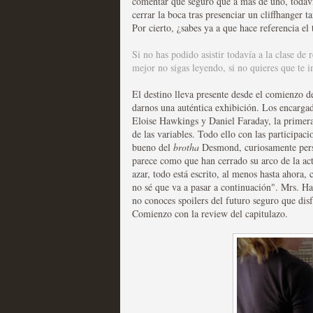
comentar que seguro que a más de uno, todavía
cerrar la boca tras presenciar un cliffhanger 
Las series disponibles 
Por cierto, ¿sabes ya a que hace referencia el 
tienen fecha de caducid
Si no has podido asistir todavía a la clase de 
mejor no sigas leyendo, si no quieres que te im
MOLTISANTI
Recomendación de la semana
El destino lleva presente desde el comienzo de 
darnos una auténtica exhibición. Los encargad
Eloise Hawkings y Daniel Faraday, la primera
de las variables. Todo ello con las participa
bueno del
brotha
Desmond, curiosamente perso
parece como que han cerrado su arco de la a
azar, todo está escrito, al menos hasta ahora
no sé que va a pasar a continuación". Mrs. H
La barrera de las 500 se
no conoces spoilers del futuro seguro que disf
Comienzo con la review del capitulazo.
desde Silicon Valley
MOLTISANTI
Recomendación de la semana