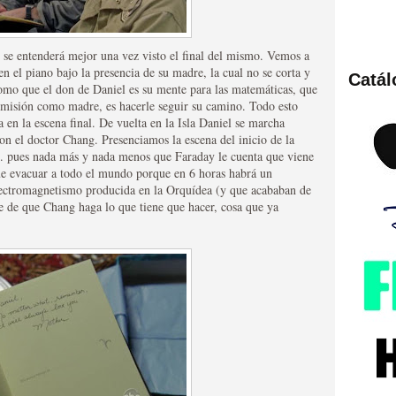
 se entenderá mejor una vez visto el final del mismo. Vemos a
n el piano bajo la presencia de su madre, la cual no se corta y
Catá
como que el don de Daniel es su mente para las matemáticas, que
ies de viajes en el tiempo
u misión como madre, es hacerle seguir su camino. Todo esto
 en la escena final. De vuelta en la Isla Daniel se marcha
on el doctor Chang. Presenciamos la escena del inicio de la
.. pues nada más y nada menos que Faraday le cuenta que viene
que evacuar a todo el mundo porque en 6 horas habrá un
lectromagnetismo producida en la Orquídea (y que acababan de
e de que Chang haga lo que tiene que hacer, cosa que ya
británica que no es