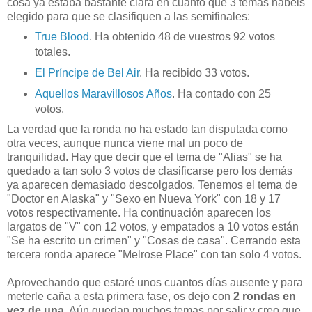
cosa ya estaba bastante clara en cuanto que 3 temas habéis
elegido para que se clasifiquen a las semifinales:
True Blood
. Ha obtenido 48 de vuestros 92 votos
totales.
El Príncipe de Bel Air
. Ha recibido 33 votos.
Aquellos Maravillosos Años
. Ha contado con 25
votos.
La verdad que la ronda no ha estado tan disputada como
otra veces, aunque nunca viene mal un poco de
tranquilidad. Hay que decir que el tema de "Alias" se ha
quedado a tan solo 3 votos de clasificarse pero los demás
ya aparecen demasiado descolgados. Tenemos el tema de
"Doctor en Alaska" y "Sexo en Nueva York" con 18 y 17
votos respectivamente. Ha continuación aparecen los
largatos de "V" con 12 votos, y empatados a 10 votos están
"Se ha escrito un crimen" y "Cosas de casa". Cerrando esta
tercera ronda aparece "Melrose Place" con tan solo 4 votos.
Aprovechando que estaré unos cuantos días ausente y para
meterle caña a esta primera fase, os dejo con
2 rondas en
vez de una
. Aún quedan muchos temas por salir y creo que