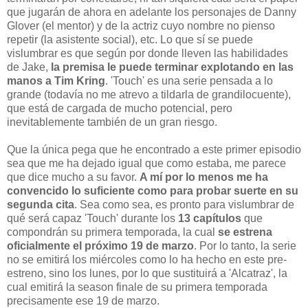
que jugarán de ahora en adelante los personajes de Danny
Glover (el mentor) y de la actriz cuyo nombre no pienso
repetir (la asistente social), etc. Lo que sí se puede
vislumbrar es que según por donde lleven las habilidades
de Jake,
la premisa le puede terminar explotando en las
manos a Tim Kring
. 'Touch' es una serie pensada a lo
grande (todavía no me atrevo a tildarla de grandilocuente),
que está de cargada de mucho potencial, pero
inevitablemente también de un gran riesgo.
Que la única pega que he encontrado a este primer episodio
sea que me ha dejado igual que como estaba, me parece
que dice mucho a su favor.
A mí por lo menos me ha
convencido lo suficiente como para probar suerte en su
segunda cita
. Sea como sea, es pronto para vislumbrar de
qué será capaz 'Touch' durante los
13 capítulos
que
compondrán su primera temporada, la cual
se estrena
oficialmente el próximo 19 de marzo
. Por lo tanto, la serie
no se emitirá los miércoles como lo ha hecho en este pre-
estreno, sino los lunes, por lo que sustituirá a 'Alcatraz', la
cual emitirá la season finale de su primera temporada
precisamente ese 19 de marzo.