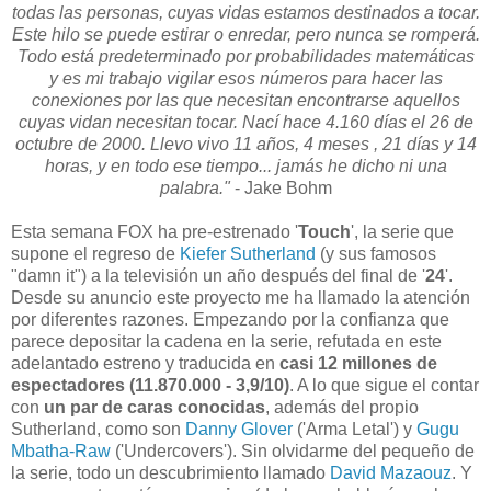
todas las personas, cuyas vidas estamos destinados a tocar.
Este hilo se puede estirar o enredar, pero nunca se romperá.
Todo está predeterminado por probabilidades matemáticas
y es mi trabajo vigilar esos números para hacer las
conexiones por las que necesitan encontrarse aquellos
cuyas vidan necesitan tocar. Nací hace 4.160 días el 26 de
octubre de 2000. Llevo vivo 11 años, 4 meses , 21 días y 14
horas, y en todo ese tiempo... jamás he dicho ni una
palabra."
- Jake Bohm
Esta semana FOX ha pre-estrenado '
Touch
', la serie que
supone el regreso de
Kiefer Sutherland
(y sus famosos
"damn it") a la televisión un año después del final de '
24
'.
Desde su anuncio este proyecto me ha llamado la atención
por diferentes razones. Empezando por la confianza que
parece depositar la cadena en la serie, refutada en este
adelantado estreno y traducida en
casi 12 millones de
espectadores (11.870.000 - 3,9/10)
. A lo que sigue el contar
con
un par de caras conocidas
, además del propio
Sutherland, como son
Danny Glover
('Arma Letal') y
Gugu
Mbatha-Raw
('Undercovers'). Sin olvidarme del pequeño de
la serie, todo un descubrimiento llamado
David Mazaouz
. Y