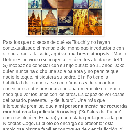
Para los que no sepan de qué va 'Touch' y no hayan
contextualizado el mensaje del monólogo introductorio con
el que arranca la serie, aquí va
una breve sinopsis
: "Martin
Bohm es un viudo (su mujer falleció en los atentados del 11-
S) incapaz de conectar con su hijo autista de 11 años, Jake,
quien nunca ha dicho una sola palabra y no permite que
nadie le toque, ni siquiera su padre. El niño tiene la
habilidad de comunicarse con números y de encontrar
conexiones entre personas que aparentemente no tienen
nada que ver los unos con los otros. Es capaz de ver cosas
del pasado, presente... y del futuro". Una más que
interesante premisa, que
a mí personalmente me recuerda
muchísimo a la película 'Knowing'
('Señales del Futuro',
como se tituló en España) y que estaba protagonizada por
Nicholas Cage. El piloto se encarga de presentar esta
ambiciosa historia familiar con toques de ciencia ficción. Y