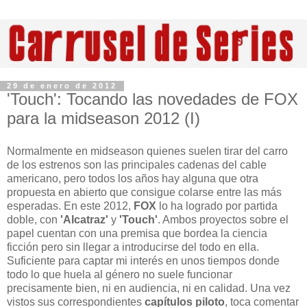
29 de enero de 2012
'Touch': Tocando las novedades de FOX
para la midseason 2012 (I)
Normalmente en midseason quienes suelen tirar del carro
de los estrenos son las principales cadenas del cable
americano, pero todos los años hay alguna que otra
propuesta en abierto que consigue colarse entre las más
esperadas. En este 2012,
FOX
lo ha logrado por partida
doble, con
'Alcatraz'
y
'Touch'
. Ambos proyectos sobre el
papel cuentan con una premisa que bordea la ciencia
ficción pero sin llegar a introducirse del todo en ella.
Suficiente para captar mi interés en unos tiempos donde
todo lo que huela al género no suele funcionar
precisamente bien, ni en audiencia, ni en calidad. Una vez
vistos sus correspondientes
capítulos piloto
, toca comentar