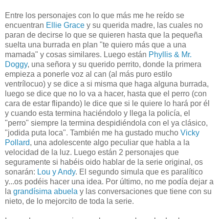
Entre los personajes con lo que más me he reído se
encuentran
Ellie Grace
y su querida madre, las cuales no
paran de decirse lo que se quieren hasta que la pequeña
suelta una burrada en plan "te quiero más que a una
mamada" y cosas similares. Luego están
Phyllis & Mr.
Doggy
, una señora y su querido perrito, donde la primera
empieza a ponerle voz al can (al más puro estilo
ventrílocuo) y se dice a si misma que haga alguna burrada,
luego se dice que no lo va a hacer, hasta que el perro (con
cara de estar flipando) le dice que si le quiere lo hará por él
y cuando esta termina haciéndolo y llega la policía, el
"perro" siempre la termina despidiéndola con el ya clásico,
"jodida puta loca". También me ha gustado mucho
Vicky
Pollard
, una adolescente algo peculiar que habla a la
velocidad de la luz. Luego están 2 personajes que
seguramente si habéis oido hablar de la serie original, os
sonarán:
Lou y Andy
. El segundo simula que es paralítico
y...os podéis hacer una idea. Por último, no me podía dejar a
la
grandísima abuela
y las conversaciones que tiene con su
nieto, de lo mejorcito de toda la serie.