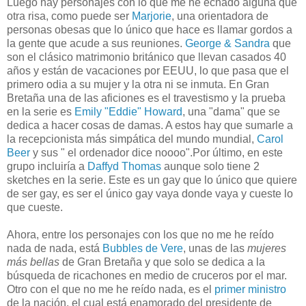
Luego hay personajes con lo que me he echado alguna que
otra risa, como puede ser
Marjorie
, una orientadora de
personas obesas que lo único que hace es llamar gordos a
la gente que acude a sus reuniones.
George & Sandra
que
son el clásico matrimonio británico que llevan casados 40
años y están de vacaciones por EEUU, lo que pasa que el
primero odia a su mujer y la otra ni se inmuta. En Gran
Bretaña una de las aficiones es el travestismo y la prueba
en la serie es
Emily "Eddie" Howard
, una "dama" que se
dedica a hacer cosas de damas. A estos hay que sumarle a
la recepcionista más simpática del mundo mundial,
Carol
Beer
y sus " el ordenador dice noooo".Por último, en este
grupo incluiría a
Daffyd Thomas
aunque solo tiene 2
sketches en la serie. Este es un gay que lo único que quiere
de ser gay, es ser el único gay vaya donde vaya y cueste lo
que cueste.
Ahora, entre los personajes con los que no me he reído
nada de nada, está
Bubbles de Vere
, unas de las
mujeres
más bellas
de Gran Bretaña y que solo se dedica a la
búsqueda de ricachones en medio de cruceros por el mar.
Otro con el que no me he reído nada, es el
primer ministro
de la nación, el cual está enamorado del presidente de