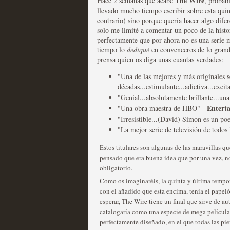
The Wire
Hace 2 semanas que acabé
, probab
llevado mucho tiempo escribir sobre esta quin
Las series disponibles 
contrario) sino porque quería hacer algo difer
solo me limité a comentar un poco de la histo
tienen fecha de caducid
perfectamente que por ahora no es una serie 
tiempo lo
dediqué
en convenceros de lo grande
MOLTISANTI
prensa quien os diga unas cuantas verdades:
Recomendación de la semana
"Una de las mejores y más originales se
décadas...estimulante...adictiva...excit
"Genial...absolutamente brillante...una
Entert
"Una obra maestra de HBO" -
"Irresistible...(David) Simon es un po
"La mejor serie de televisión de todos
La barrera de las 500 se
Estos titulares son algunas de las maravillas q
pensado que era buena idea que por una vez, no 
desde Silicon Valley
obligatorio.
MOLTISANTI
Como os imaginaréis, la quinta y última tempora
Recomendación de la semana
con el añadido que esta encima, tenía el papeló
esperar, The Wire tiene un final que sirve de au
catalogaría como una especie de mega películ
perfectamente diseñado, en el que todas las pi