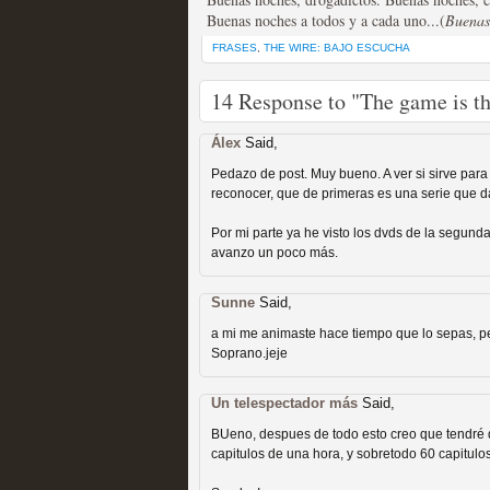
Buenas noches a todos y a cada uno...(
Recomendación de la semana
Buenas
FRASES
,
THE WIRE: BAJO ESCUCHA
14 Response to "The game is t
Álex
Said,
Pedazo de post. Muy bueno. A ver si sirve par
Las productoras de las e
reconocer, que de primeras es una serie que 
televisión
Por mi parte ya he visto los dvds de la segun
avanzo un poco más.
MOLTISANTI
Recomendación de la semana
Sunne
Said,
a mi me animaste hace tiempo que lo sepas, pe
Soprano.jeje
Un telespectador más
Said,
BUeno, despues de todo esto creo que tendré
Las series de 10 tempor
capitulos de una hora, y sobretodo 60 capitulo