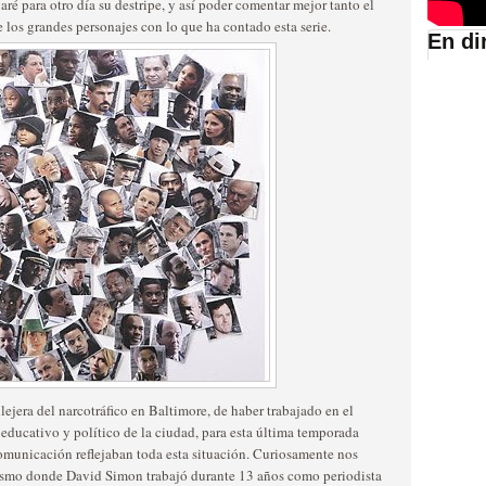
aré para otro día su destripe, y así poder comentar mejor tanto el
e los grandes personajes con lo que ha contado esta serie.
En di
suario de HBO España
abar siendo una de las
istoria
ejera del narcotráfico en Baltimore, de haber trabajado en el
 educativo y político de la ciudad, para esta última temporada
omunicación reflejaban toda esta situación. Curiosamente nos
mismo donde David Simon trabajó durante 13 años como periodista