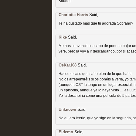
extinción
Saudos!
MOLTISANTI
Charlotte Harris
Recomendación de la semana
Said,
Te ha gustado más que tu adorada Soprano?
Kike
Said,
Me has convencido: acabo de poner a bajar un
veré, pero la voy a ir descargando, por si acaso
Expediente X: Guía par
OsKar108
Said,
MOLTISANTI
Hacedle caso que sabe bien de lo que habla.
Recomendación de la semana
No os arrepentiréis si os ponéis a verla, yo ta
(aunque LOST la tengo en un lugar especial, n
un episodio, aunque ya lo haya visto .... es LO
Yo la describiría como una película de 5 par
Unknown
Said,
No quiero leerlo, que yo sigo en la segunda, 
Eldemo
Said,
La taquilla de las series