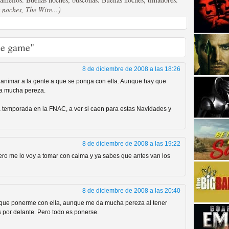
 noches, The Wire...)
he game"
8 de diciembre de 2008 a las 18:26
a animar a la gente a que se ponga con ella. Aunque hay que
strellas de cine y
da mucha pereza.
da temporada en la FNAC, a ver si caen para estas Navidades y
8 de diciembre de 2008 a las 19:22
ro me lo voy a tomar con calma y ya sabes que antes van los
8 de diciembre de 2008 a las 20:40
 que ponerme con ella, aunque me da mucha pereza al tener
adas están en peligro de
s por delante. Pero todo es ponerse.