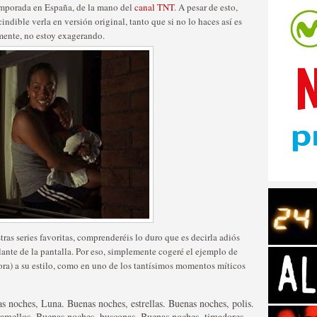
temporada en España, de la mano del
canal TNT
. A pesar de esto,
ndible verla en versión original, tanto que si no lo haces así es
mente, no estoy exagerando.
tos de Amazon
as series favoritas, comprenderéis lo duro que es decirla adiós
lante de la pantalla. Por eso, simplemente cogeré el ejemplo de
 Personajes de Series de
hora) a su estilo, como en uno de los tantísimos momentos míticos
s noches, Luna. Buenas noches, estrellas. Buenas noches, polis.
camellos. Buenas noches, busconas. Buenas noches, timadores.