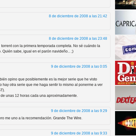
8 de diciembre de 2008 a las 21:42
8 de diciembre de 2008 a las 23:48
 torrent con la primera temporada completa. No sé cuándo la
. Quién sabe, igual en el parón navideño... ;)
a descubrir la "verdad"
9 de diciembre de 2008 a las 0:05
mbién opino que posiblemente es la mejor serie que he visto
o hay otra serie que me haga sentir lo mismo al ponerme a ver
ST).
tes de unas 12 horas cada una aproximadamente.
9 de diciembre de 2008 a las 9:29
pero me uno a la recomendación. Grande The Wire.
9 de diciembre de 2008 a las 9:33