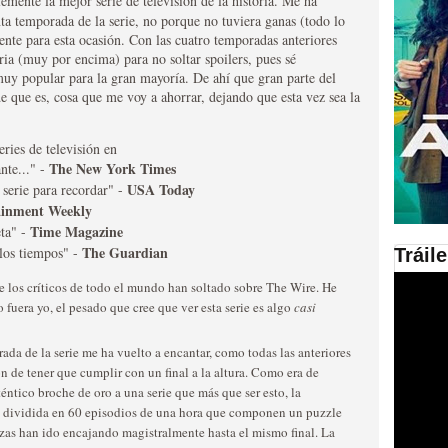
lemente la mejor serie de televisión de la historia. Me ha
ta temporada de la serie, no porque no tuviera ganas (todo lo
en las plataformas SVOD
ente para esta ocasión. Con las cuatro temporadas anteriores
ria (muy por encima) para no soltar spoilers, pues sé
ad
muy popular para la gran mayoría. De ahí que gran parte del
 que es, cosa que me voy a ahorrar, dejando que esta vez sea la
ries de televisión en
The New York Times
ante..." -
USA Today
 serie para recordar" -
ainment Weekly
Time Magazine
eta" -
The Guardian
 los tiempos" -
Tráil
ries al año se superará
ue los críticos de todo el mundo han soltado sobre The Wire. He
fuera yo, el pesado que cree que ver esta serie es algo
casi
da de la serie me ha vuelto a encantar, como todas las anteriores
n de tener que cumplir con un final a la altura. Como era de
téntico broche de oro a una serie que más que ser esto, la
a dividida en 60 episodios de una hora que componen un puzzle
ezas han ido encajando magistralmente hasta el mismo final. La