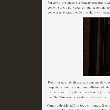
Por cierto, ayer mismo se estrenó esta quinta 
como he dicho mil veces, es totalmente impresci
como si estuvieras viendo otro show, y sincera
Las temporadas de pilo
MOLTISANTI
Recomendación de la semana
Todos los que habréis acabado con una de vuestr
después de tantas y tantas horas disfrutando de
Galería con los Mejores
Kima con su hijo, y despediré a la serie (por a
que The Wire nos ha dejado para la eternidad:
Televisión
Vamos a decirle adiós a todo el mundo. Buena
Buenas noches, drogadictos. Buenas noches, 
MOLTISANTI