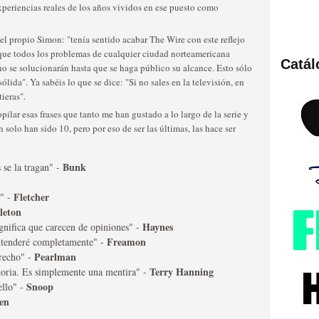
 experiencias reales de los años vividos en ese puesto como
el propio Simon: "tenía sentido acabar The Wire con este reflejo
que todos los problemas de cualquier ciudad norteamericana
Catá
no se solucionarán hasta que se haga público su alcance. Esto sólo
ies de viajes en el tiempo
ólida". Ya sabéis lo que se dice: "Si no sales en la televisión, en
tieras".
ilar esas frases que tanto me han gustado a lo largo de la serie y
solo han sido 10, pero por eso de ser las últimas, las hace ser
Bunk
 se la tragan" -
Fletcher
n" -
leton
Haynes
ignifica que carecen de opiniones" -
Freamon
entenderé completamente" -
británica que no es
Pearlman
erecho" -
Terry Hanning
storia. Es simplemente una mentira" -
Snoop
ello" -
en