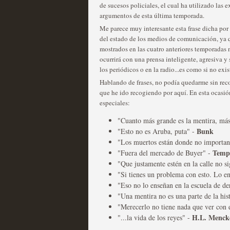
de sucesos policiales, el cual ha utilizado las
argumentos de esta última temporada.
Me parece muy interesante esta frase dicha por 
del estado de los medios de comunicación, ya 
mostrados en las cuatro anteriores temporadas 
Fin de ciclo para las ser
ocurrirá con una prensa inteligente, agresiva y s
los periódicos o en la radio...es como si no exis
MOLTISANTI
Recomendación de la semana
Hablando de frases, no podía quedarme sin recop
que he ido recogiendo por aquí. En esta ocasión 
especiales:
"Cuanto más grande es la mentira, más
Bunk
"Esto no es Aruba, puta" -
"Los muertos están donde no importa
Temp
"Fuera del mercado de Buyer" -
"Que justamente estén en la calle no s
"Si tienes un problema con esto. Lo 
Taboo es otra miniserie 
"Eso no lo enseñan en la escuela de d
miniserie
"Una mentira no es una parte de la hi
"Merecerlo no tiene nada que ver con 
MOLTISANTI
H.L. Menck
"...la vida de los reyes" -
Recomendación de la semana