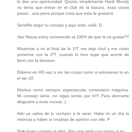
la des una oportunidad. Quizás simplemente Hank Moody
no tenía que entrar en el club de la basura, esas cosas
pasan...una pena porque creia que esta te gustaría.
Seriefilo seguí tu consejo y aquí está, voilá :D
Van Hessa estoy convencido al 100% de que te va gustar!!!!
Missmole a mi el final de la 1ºT me dejo chof y me costo
ponerme con la 2ºT, cuando lo hice supe que acerté de
lleno con la decision.
Eldemo en HD vas a ver las cosas como si estuvieras tu en
el ajo xD
Markus como siempre espectacular comentario máquina.
Mi consejo sería...no sigas series por tv!!! Para ahorrarte
disgustos y esas cossas ;)
Adri ya sabía de tu rechazo a la serie. Habe ris un día la
retomas y haber si cmabias de opinion con ella :P
Iñaki buen consejo si eñor. Hay que verla con ganas si no...