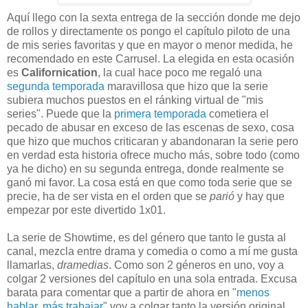
Aquí llego con la sexta entrega de la sección donde me dejo
de rollos y directamente os pongo el capítulo piloto de una
de mis series favoritas y que en mayor o menor medida, he
recomendado en este Carrusel. La elegida en esta ocasión
es
Californication
, la cual hace poco me regaló una
segunda temporada
maravillosa que hizo que la serie
subiera muchos puestos en el ránking virtual de "mis
series". Puede que la
primera temporada
cometiera el
pecado de abusar en exceso de las escenas de sexo, cosa
que hizo que muchos criticaran y abandonaran la serie pero
en verdad esta historia ofrece mucho más, sobre todo (como
ya he dicho) en su segunda entrega, donde realmente se
ganó mi favor. La cosa está en que como toda serie que se
precie, ha de ser vista en el orden que se
parió
y hay que
empezar por este divertido 1x01.
La serie de Showtime, es del género que tanto le gusta al
canal, mezcla entre drama y comedia o como a mí me gusta
llamarlas,
dramedias
. Como son 2 géneros en uno, voy a
colgar 2 versiones del capítulo en una sola entrada. Excusa
barata para comentar que a partir de ahora en "
menos
hablar, más trabajar
" voy a colgar tanto la versión original