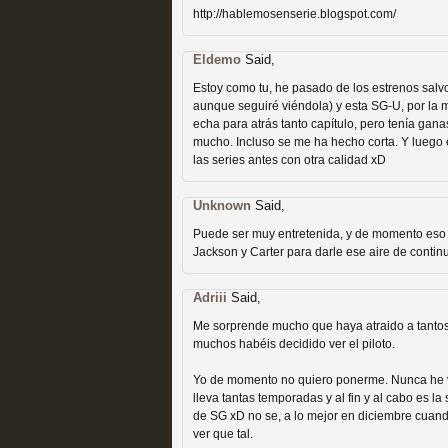
http://hablemosenserie.blogspot.com/
Recomendación de la semana
Eldemo
Said,
Estoy como tu, he pasado de los estrenos salv
aunque seguiré viéndola) y esta SG-U, por la 
echa para atrás tanto capítulo, pero tenía gan
mucho. Incluso se me ha hecho corta. Y luego 
las series antes con otra calidad xD
Las productoras de las e
televisión
Unknown
Said,
Puede ser muy entretenida, y de momento eso ya
MOLTISANTI
Jackson y Carter para darle ese aire de contin
Recomendación de la semana
Adriii
Said,
Me sorprende mucho que haya atraido a tantos 
muchos habéis decidido ver el piloto.
Yo de momento no quiero ponerme. Nunca he vist
lleva tantas temporadas y al fin y al cabo es l
Las series de 10 tempor
de SG xD no se, a lo mejor en diciembre cuand
ver que tal.