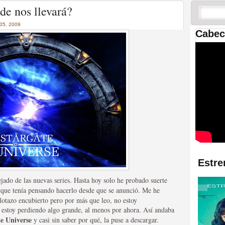
 las temporadas de Game
de nos llevará?
us mejores tráilers
5, 2009
Cabec
res de la ficción
Estre
do de las nuevas series. Hasta hoy solo he probado suerte
que tenía pensando hacerlo desde que se anunció. Me he
lotazo encubierto pero por más que leo, no estoy
stoy perdiendo algo grande, al menos por ahora. Así andaba
te Universe
y casi sin saber por qué, la puse a descargar.