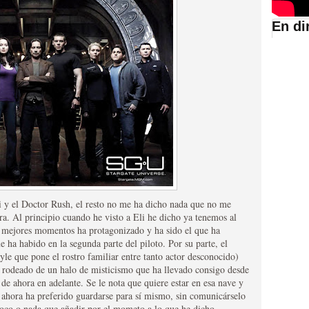
En di
suario de HBO España
li y el Doctor Rush, el resto no me ha dicho nada que no me
abar siendo una de las
ra. Al principio cuando he visto a Eli he dicho ya tenemos al
que mejores momentos ha protagonizado y ha sido el que ha
istoria
 ha habido en la segunda parte del piloto. Por su parte, el
le que pone el rostro familiar entre tanto actor desconocido)
 rodeado de un halo de misticismo que ha llevado consigo desde
de ahora en adelante. Se le nota que quiere estar en esa nave y
 ahora ha preferido guardarse para sí mismo, sin comunicárselo
, poco o nada que añadir por el mometo a lo que he dicho