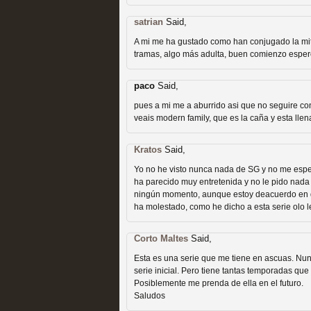
extinción
MOLTISANTI
satrian
Said,
Recomendación de la semana
A mi me ha gustado como han conjugado la mito
tramas, algo más adulta, buen comienzo esper
paco
Said,
pues a mi me a aburrido asi que no seguire con 
veais modern family, que es la caña y esta ll
Expediente X: Guía par
Kratos
Said,
MOLTISANTI
Yo no he visto nunca nada de SG y no me esp
Recomendación de la semana
ha parecido muy entretenida y no le pido nada 
ningún momento, aunque estoy deacuerdo en qu
ha molestado, como he dicho a esta serie olo 
Corto Maltes
Said,
Esta es una serie que me tiene en ascuas. Nun
serie inicial. Pero tiene tantas temporadas que 
Posiblemente me prenda de ella en el futuro.
Saludos
La taquilla de las series