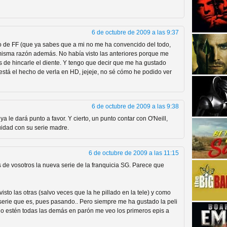
6 de octubre de 2009 a las 9:37
o de FF (que ya sabes que a mi no me ha convencido del todo,
misma razón además. No había visto las anteriores porque me
as de hincarle el diente. Y tengo que decir que me ha gustado
está el hecho de verla en HD, jejeje, no sé cómo he podido ver
strellas de cine y
6 de octubre de 2009 a las 9:38
 le dará punto a favor. Y cierto, un punto contar con O'Neill,
uidad con su serie madre.
6 de octubre de 2009 a las 11:15
de vosotros la nueva serie de la franquicia SG. Parece que
o las otras (salvo veces que la he pillado en la tele) y como
a serie que es, pues pasando.. Pero siempre me ha gustado la peli
adas están en peligro de
o estén todas las demás en parón me veo los primeros epis a