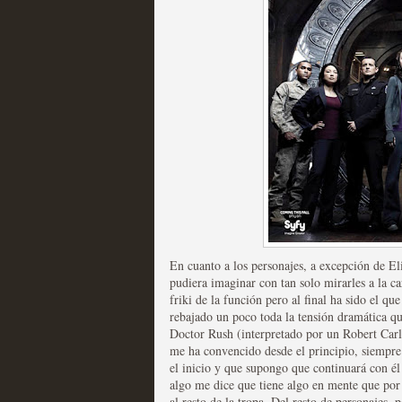
Mi experiencia como u
MOLTISANTI
Recomendación de la semana
En cuanto a los personajes, a excepción de E
The Get Down o cómo ac
pudiera imaginar con tan solo mirarles a la ca
friki de la función pero al final ha sido el 
series más caras de la h
rebajado un poco toda la tensión dramática que
Doctor Rush (interpretado por un Robert Carly
MOLTISANTI
me ha convencido desde el principio, siempre
Recomendación de la semana
el inicio y que supongo que continuará con él 
algo me dice que tiene algo en mente que por
al resto de la tropa. Del resto de personajes