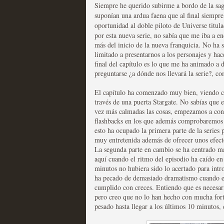
Siempre he querido subirme a bordo de la sa
suponían una ardua faena que al final siempre
Las series disponibles 
oportunidad al doble piloto de Universe titul
por esta nueva serie, no sabía que me iba a en
tienen fecha de caducid
más del inicio de la nueva franquicia. No ha 
limitado a presentarnos a los personajes y hac
MOLTISANTI
final del capítulo es lo que me ha animado a 
Recomendación de la semana
preguntarse ¿a dónde nos llevará la serie?, co
El capítulo ha comenzado muy bien, viendo co
través de una puerta Stargate. No sabías que e
vez más calmadas las cosas, empezamos a cono
flashbacks en los que además comprobaremos 
esto ha ocupado la primera parte de la series p
La barrera de las 500 se
muy entretenida además de ofrecer unos efec
La segunda parte en cambio se ha centrado má
desde Silicon Valley
aquí cuando el ritmo del episodio ha caído en
minutos no hubiera sido lo acertado para intro
MOLTISANTI
ha pecado de demasiado dramatismo cuando el o
Recomendación de la semana
cumplido con creces. Entiendo que es necesar
pero creo que no lo han hecho con mucha fort
pesado hasta llegar a los últimos 10 minutos,