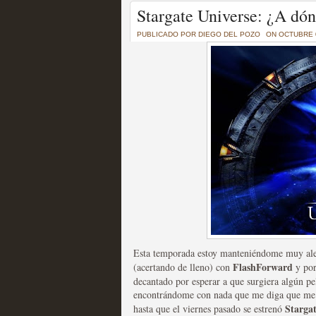
Un recorrido por todas
Stargate Universe: ¿A dón
of Thrones a través de s
PUBLICADO POR
DIEGO DEL POZO
ON OCTUBRE 0
MOLTISANTI
Recomendación de la semana
La burbuja de los jugado
original
MOLTISANTI
Recomendación de la semana
Esta temporada estoy manteniéndome muy aleja
FlashForward
(acertando de lleno) con
y por
decantado por esperar a que surgiera algún pe
encontrándome con nada que me diga que me e
Starga
hasta que el viernes pasado se estrenó