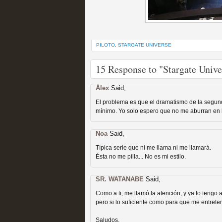
PILOTO
,
STARGATE UNIVERSE
Las temporadas de pilo
15 Response to "Stargate Unive
MOLTISANTI
Álex
Said,
Recomendación de la semana
El problema es que el dramatismo de la segun
mínimo. Yo solo espero que no me aburran en l
Noa
Said,
Típica serie que ni me llama ni me llamará.
Ésta no me pilla... No es mi estilo.
SR. WATANABE
Said,
Galería con los Mejores
Como a ti, me llamó la atención, y ya lo tengo
Televisión
pero si lo suficiente como para que me entret
Saludos.
MOLTISANTI