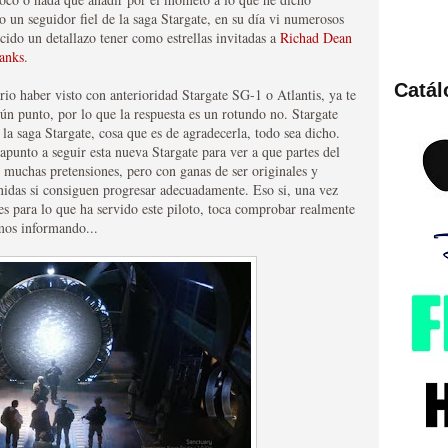
o un seguidor fiel de la saga Stargate, en su día vi numerosos
cido un detallazo tener como estrellas invitadas a
Richad Dean
anks
.
Catá
ario haber visto con anterioridad Stargate SG-1 o Atlantis, ya te
ies de viajes en el tiempo
n punto, por lo que la respuesta es un rotundo no. Stargate
la saga Stargate, cosa que es de agradecerla, todo sea dicho.
apunto a seguir esta nueva Stargate para ver a que partes del
in muchas pretensiones, pero con ganas de ser originales y
nidas si consiguen progresar adecuadamente. Eso si, una vez
 es para lo que ha servido este piloto, toca comprobar realmente
mos informando...
británica que no es