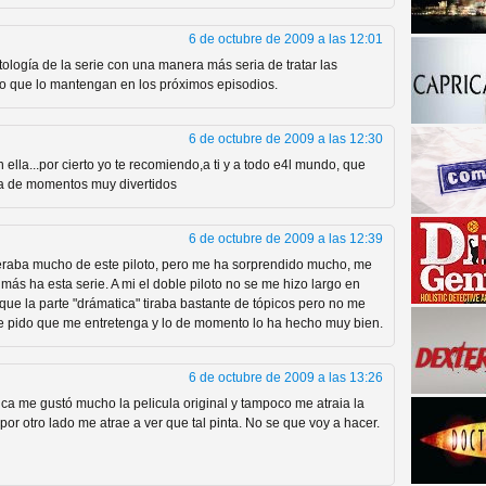
6 de octubre de 2009 a las 12:01
logía de la serie con una manera más seria de tratar las
o que lo mantengan en los próximos episodios.
6 de octubre de 2009 a las 12:30
ella...por cierto yo te recomiendo,a ti y a todo e4l mundo, que
ena de momentos muy divertidos
a descubrir la "verdad"
6 de octubre de 2009 a las 12:39
eraba mucho de este piloto, pero me ha sorprendido mucho, me
más ha esta serie. A mi el doble piloto no se me hizo largo en
e la parte "drámatica" tiraba bastante de tópicos pero no me
le pido que me entretenga y lo de momento lo ha hecho muy bien.
6 de octubre de 2009 a las 13:26
ca me gustó mucho la pelicula original y tampoco me atraia la
por otro lado me atrae a ver que tal pinta. No se que voy a hacer.