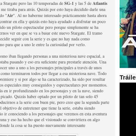
SG-1
Atlantis
ga Stargate pero las 10 temporadas de
y las 5 de
 me tiraba para atrás. Quizás por esto haya decidido darle una
en las plataformas SVOD
Air
ado "
". Al no haberme interesado prácticamente hasta ahora
contrar en ella y quizás esto haya ayudado a disfrutar un poco
ad
sido un piloto espectacular pero porque simplemente se ha
ernos ver en que se va a basar este nuevo Stargate. El tramo
decidir seguir con la serie y es que no hay nada como
mo para que a uno le entre la curiosidad por verlo.
mo iban llegando personas a una misteriosa nave espacial, a
staba pasando y eso era suficiente para prestarle atención. Una
cer uno a uno a los personajes principales a través de unos
como terminaron todos por llegar a esa misteriosa nave. Todo
Tráil
remiere y si por algo se ha caracterizado, ha sido por resultar
ries al año se superará
tos especiales muy conseguidos y espectaculares por momentos.
s en ir profundizando en los personajes y en la nave, siendo
 picado. Quizás haber optado por un piloto de tan solo 45
ducirnos a la serie con buen pie, pero creo que la segunda parte
bjetivo de entretener que tiene la serie, estaba siendo
io ir conociendo a los personajes que veremos en esta aventura
una y eso ha hecho que el visionado se convirtiera en algo
 donde la cosa se ha puesto nuevamente interesante