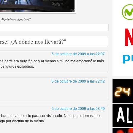
¿Próximo destino?
tos de Amazon
rse: ¿A dónde nos llevará?"
5 de octubre de 2009 a las 22:07
da parte era muy tópico y al menos a mi, no me emocionó lo más
os futuros episodios.
5 de octubre de 2009 a las 22:42
5 de octubre de 2009 a las 23:49
 Personajes de Series de
 a buen recaudo listo para ser visionado. No espero demasiado,
enga por encima de la media.