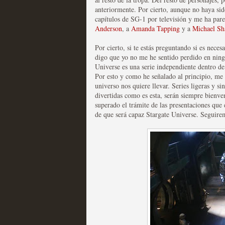
anteriormente. Por cierto, aunque no haya sid
capítulos de SG-1 por televisión y me ha pare
Anderson
, a
Amanda Tapping
y a
Michael Sh
Por cierto, si te estás preguntando si es neces
Fin de ciclo para las ser
digo que yo no me he sentido perdido en ningú
Universe es una serie independiente dentro de 
MOLTISANTI
Por esto y como he señalado al principio, me 
Recomendación de la semana
universo nos quiere llevar. Series ligeras y s
divertidas como es esta, serán siempre bienve
superado el trámite de las presentaciones que
de que será capaz Stargate Universe. Seguire
Taboo es otra miniserie 
miniserie
MOLTISANTI
Recomendación de la semana