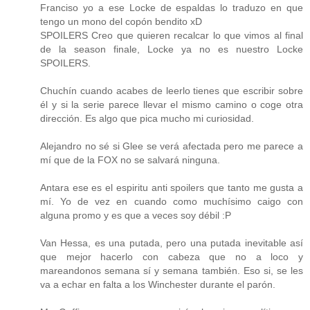
Franciso yo a ese Locke de espaldas lo traduzo en que
tengo un mono del copón bendito xD
SPOILERS Creo que quieren recalcar lo que vimos al final
de la season finale, Locke ya no es nuestro Locke
SPOILERS.
Chuchín cuando acabes de leerlo tienes que escribir sobre
él y si la serie parece llevar el mismo camino o coge otra
dirección. Es algo que pica mucho mi curiosidad.
Alejandro no sé si Glee se verá afectada pero me parece a
mí que de la FOX no se salvará ninguna.
Antara ese es el espiritu anti spoilers que tanto me gusta a
mí. Yo de vez en cuando como muchísimo caigo con
alguna promo y es que a veces soy débil :P
Van Hessa, es una putada, pero una putada inevitable así
que mejor hacerlo con cabeza que no a loco y
mareandonos semana sí y semana también. Eso si, se les
va a echar en falta a los Winchester durante el parón.