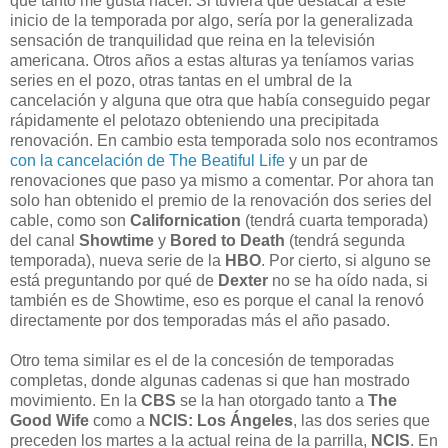
que tanto me gusta hacer. Si tuviera que destacar a este
inicio de la temporada por algo, sería por la generalizada
sensación de tranquilidad que reina en la televisión
americana. Otros años a estas alturas ya teníamos varias
series en el pozo, otras tantas en el umbral de la
cancelación y alguna que otra que había conseguido pegar
rápidamente el pelotazo obteniendo una precipitada
renovación. En cambio esta temporada solo nos econtramos
con la cancelación de The Beatiful Life
y un par de
renovaciones que paso ya mismo a comentar. Por ahora tan
solo han obtenido el premio de la renovación dos series del
cable, como son
Californication
(tendrá cuarta temporada)
del canal
Showtime
y
Bored to Death
(tendrá segunda
temporada), nueva serie de la
HBO
. Por cierto, si alguno se
está preguntando por qué de
Dexter
no se ha oído nada, si
también es de Showtime, eso es porque el canal la renovó
directamente por dos temporadas más el año pasado.
Otro tema similar es el de la concesión de temporadas
completas, donde algunas cadenas si que han mostrado
movimiento. En la
CBS
se la han otorgado tanto a
The
Good Wife
como a
NCIS: Los Ángeles
, las dos series que
preceden los martes a la actual reina de la parrilla,
NCIS
. En