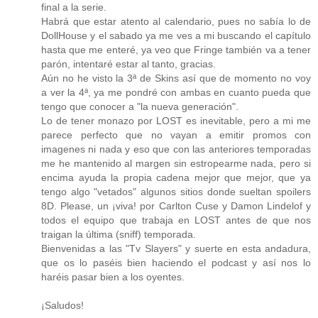
final a la serie.
Habrá que estar atento al calendario, pues no sabía lo de
DollHouse y el sabado ya me ves a mi buscando el capítulo
hasta que me enteré, ya veo que Fringe también va a tener
parón, intentaré estar al tanto, gracias.
Aún no he visto la 3ª de Skins así que de momento no voy
a ver la 4ª, ya me pondré con ambas en cuanto pueda que
tengo que conocer a "la nueva generación".
Lo de tener monazo por LOST es inevitable, pero a mi me
parece perfecto que no vayan a emitir promos con
imagenes ni nada y eso que con las anteriores temporadas
me he mantenido al margen sin estropearme nada, pero si
encima ayuda la propia cadena mejor que mejor, que ya
tengo algo "vetados" algunos sitios donde sueltan spoilers
8D. Please, un ¡viva! por Carlton Cuse y Damon Lindelof y
todos el equipo que trabaja en LOST antes de que nos
traigan la última (sniff) temporada.
Bienvenidas a las "Tv Slayers" y suerte en esta andadura,
que os lo paséis bien haciendo el podcast y así nos lo
haréis pasar bien a los oyentes.
¡Saludos!