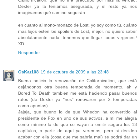
Californication, que no me preocupo por más la verdad.
Dexter ya la teníamos asegurada, y el resto ya nos
imaginamos qué camino seguirán.
en cuanto al mono-monazo de Lost, yo soy como tú. cuánto
más lejos estén los spoilers de Lost, mejor. no quiero saber
absolutamente nada! tenemos que llegar todos vírgenes!!
XD
Responder
OsKar108
19 de octubre de 2009 a las 23:48
Buena noticia la renovación de Californication, que está
dejándonos otra buena temporada de momento, ah y
Bored To Death también me está haciendo pasar buenos
ratos (de Dexter ya "nos" renovaron por 2 temporadas
como apuntas).
Jajaja, que bueno lo de que Whedon ha convertido al
presidente de Fox en uno de sus activos, a mi me alegra
como mínimo lo de que se vayan a emitir seguro los 13
capítulos, a partir de aquí ya veremos, pero si deciden
acabar con ella (cosa que me sabría mal) se podrá dar un