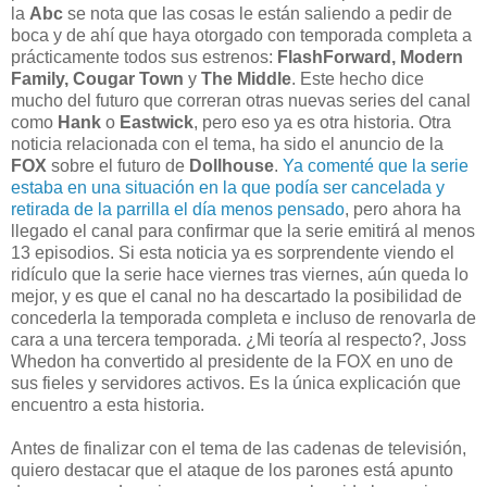
la
Abc
se nota que las cosas le están saliendo a pedir de
boca y de ahí que haya otorgado con temporada completa a
prácticamente todos sus estrenos:
FlashForward, Modern
Family, Cougar Town
y
The Middle
. Este hecho dice
mucho del futuro que correran otras nuevas series del canal
como
Hank
o
Eastwick
, pero eso ya es otra historia. Otra
noticia relacionada con el tema, ha sido el anuncio de la
FOX
sobre el futuro de
Dollhouse
.
Ya comenté que la serie
estaba en una situación en la que podía ser cancelada y
retirada de la parrilla el día menos pensado
, pero ahora ha
llegado el canal para confirmar que la serie emitirá al menos
13 episodios. Si esta noticia ya es sorprendente viendo el
ridículo que la serie hace viernes tras viernes, aún queda lo
mejor, y es que el canal no ha descartado la posibilidad de
concederla la temporada completa e incluso de renovarla de
cara a una tercera temporada. ¿Mi teoría al respecto?, Joss
Whedon ha convertido al presidente de la FOX en uno de
sus fieles y servidores activos. Es la única explicación que
encuentro a esta historia.
Antes de finalizar con el tema de las cadenas de televisión,
quiero destacar que el ataque de los parones está apunto