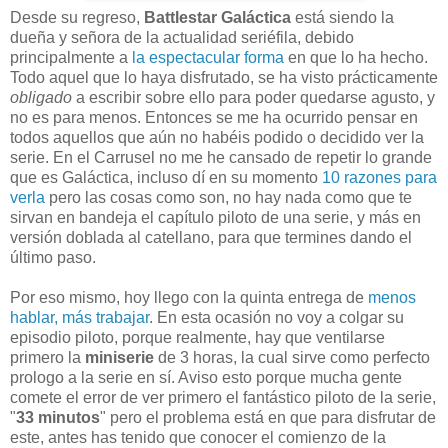
Desde su regreso,
Battlestar Galáctica
está siendo la
dueña y señora de la actualidad seriéfila, debido
principalmente a
la espectacular forma
en que lo ha hecho.
Todo aquel que lo haya disfrutado, se ha visto prácticamente
obligado
a escribir sobre ello para poder quedarse agusto, y
no es para menos. Entonces se me ha ocurrido pensar en
todos aquellos que aún no habéis podido o decidido ver la
serie. En el Carrusel no me he cansado de repetir lo grande
que es Galáctica, incluso dí en su momento
10 razones para
verla
pero las cosas como son, no hay nada como que te
sirvan en bandeja el capítulo piloto de una serie, y más en
versión doblada al catellano, para que termines dando el
último paso.
Por eso mismo, hoy llego con la quinta entrega de
menos
hablar, más trabajar
. En esta ocasión no voy a colgar su
episodio piloto, porque realmente, hay que ventilarse
primero la
miniserie
de 3 horas, la cual sirve como perfecto
prologo a la serie en sí. Aviso esto porque mucha gente
comete el error de ver primero el fantástico piloto de la serie,
"
33 minutos
" pero el problema está en que para disfrutar de
este, antes has tenido que conocer el comienzo de la