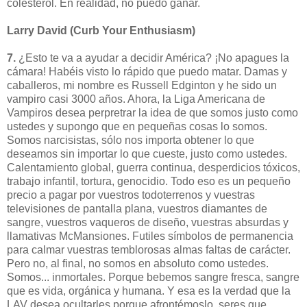
colesterol. En realidad, no puedo ganar.
Larry David
(Curb Your Enthusiasm)
7.
¿Esto te va a ayudar a decidir América? ¡No apagues la
cámara! Habéis visto lo rápido que puedo matar. Damas y
caballeros, mi nombre es Russell Edginton y he sido un
vampiro casi 3000 años. Ahora, la Liga Americana de
Vampiros desea perpretrar la idea de que somos justo como
ustedes y supongo que en pequeñas cosas lo somos.
Somos narcisistas, sólo nos importa obtener lo que
deseamos sin importar lo que cueste, justo como ustedes.
Calentamiento global, guerra continua, desperdicios tóxicos,
trabajo infantil, tortura, genocidio. Todo eso es un pequeño
precio a pagar por vuestros todoterrenos y vuestras
televisiones de pantalla plana, vuestros diamantes de
sangre, vuestros vaqueros de diseño, vuestras absurdas y
llamativas McMansiones. Futiles símbolos de permanencia
para calmar vuestras temblorosas almas faltas de carácter.
Pero no, al final, no somos en absoluto como ustedes.
Somos... inmortales. Porque bebemos sangre fresca, sangre
que es vida, orgánica y humana. Y esa es la verdad que la
LAV desea ocultarles porque afrontémoslo, seres que