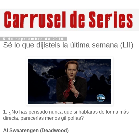
5 de septiembre de 2010
Sé lo que dijisteis la última semana (LII)
1
. ¿No has pensado nunca que si hablaras de forma más
directa, parecerías menos gilipollas?
Al Swearengen (Deadwood)