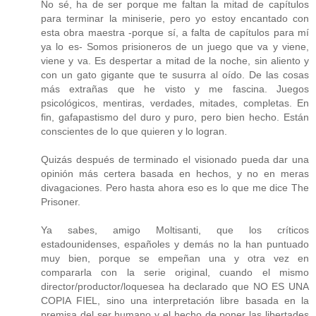
No sé, ha de ser porque me faltan la mitad de capítulos
para terminar la miniserie, pero yo estoy encantado con
esta obra maestra -porque sí, a falta de capítulos para mí
ya lo es- Somos prisioneros de un juego que va y viene,
viene y va. Es despertar a mitad de la noche, sin aliento y
con un gato gigante que te susurra al oído. De las cosas
más extrañas que he visto y me fascina. Juegos
psicológicos, mentiras, verdades, mitades, completas. En
fin, gafapastismo del duro y puro, pero bien hecho. Están
conscientes de lo que quieren y lo logran.
Quizás después de terminado el visionado pueda dar una
opinión más certera basada en hechos, y no en meras
divagaciones. Pero hasta ahora eso es lo que me dice The
Prisoner.
Ya sabes, amigo Moltisanti, que los críticos
estadounidenses, españoles y demás no la han puntuado
muy bien, porque se empeñan una y otra vez en
compararla con la serie original, cuando el mismo
director/productor/loquesea ha declarado que NO ES UNA
COPIA FIEL, sino una interpretación libre basada en la
premisa del ser humano y el hecho de poner las libertades