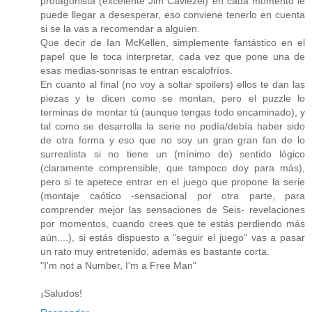
protagonista (excelente Jim Caviezel) en cada momento le
puede llegar a desesperar, eso conviene tenerlo en cuenta
si se la vas a recomendar a alguien.
Que decir de Ian McKellen, simplemente fantástico en el
papel que le toca interpretar, cada vez que pone una de
esas medias-sonrisas te entran escalofríos.
En cuanto al final (no voy a soltar spoilers) ellos te dan las
piezas y te dicen como se montan, pero el puzzle lo
terminas de montar tú (aunque tengas todo encaminado), y
tal como se desarrolla la serie no podía/debía haber sido
de otra forma y eso que no soy un gran gran fan de lo
surrealista si no tiene un (mínimo de) sentido lógico
(claramente comprensible, que tampoco doy para más),
pero si te apetece entrar en el juego que propone la serie
(montaje caótico -sensacional por otra parte, para
comprender mejor las sensaciones de Seis- revelaciones
por momentos, cuando crees que te estás perdiendo más
aún....), si estás dispuesto a "seguir el juego" vas a pasar
un rato muy entretenido, además es bastante corta.
"I'm not a Number, I'm a Free Man"
¡Saludos!