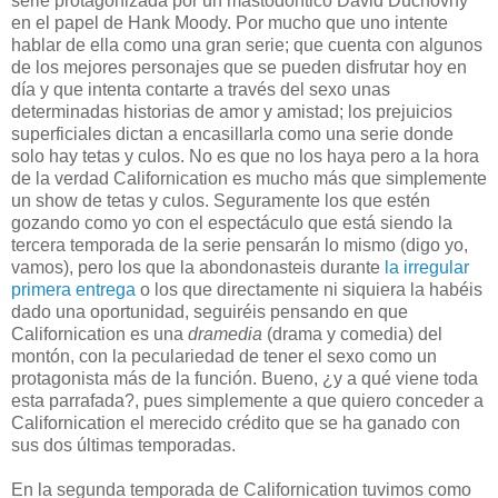
serie protagonizada por un mastodóntico David Duchovny
en el papel de Hank Moody. Por mucho que uno intente
hablar de ella como una gran serie; que cuenta con algunos
de los mejores personajes que se pueden disfrutar hoy en
día y que intenta contarte a través del sexo unas
determinadas historias de amor y amistad; los prejuicios
superficiales dictan a encasillarla como una serie donde
solo hay tetas y culos. No es que no los haya pero a la hora
de la verdad Californication es mucho más que simplemente
un show de tetas y culos. Seguramente los que estén
gozando como yo con el espectáculo que está siendo la
tercera temporada de la serie pensarán lo mismo (digo yo,
vamos), pero los que la abondonasteis durante
la irregular
primera entrega
o los que directamente ni siquiera la habéis
dado una oportunidad, seguiréis pensando en que
Californication es una
dramedia
(drama y comedia) del
montón, con la peculariedad de tener el sexo como un
protagonista más de la función. Bueno, ¿y a qué viene toda
esta parrafada?, pues simplemente a que quiero conceder a
Californication el merecido crédito que se ha ganado con
sus dos últimas temporadas.
En la segunda temporada de Californication tuvimos como