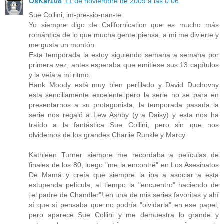
OsKar108
11 de noviembre de 2009 a las 0:06
Sue Collini, im-pre-sio-nan-te.
Yo siempre digo de Californication que es mucho más
romántica de lo que mucha gente piensa, a mi me divierte y
me gusta un montón.
Esta temporada la estoy siguiendo semana a semana por
primera vez, antes esperaba que emitiese sus 13 capítulos
y la veía a mi ritmo.
Hank Moody está muy bien perfilado y David Duchovny
esta sencillamente excelente pero la serie no se para en
presentarnos a su protagonista, la temporada pasada la
serie nos regaló a Lew Ashby (y a Daisy) y esta nos ha
traído a la fantástica Sue Collini, pero sin que nos
olvidemos de los grandes Charlie Runkle y Marcy.
Kathleen Turner siempre me recordaba a películas de
finales de los 80, luego "me la encontré" en Los Asesinatos
De Mamá y creía que siempre la iba a asociar a esta
estupenda película, al tiempo la "encuentro" haciendo de
¡el padre de Chandler"! en una de mis series favoritas y ahí
sí que sí pensaba que no podría "olvidarla" en ese papel,
pero aparece Sue Collini y me demuestra lo grande y