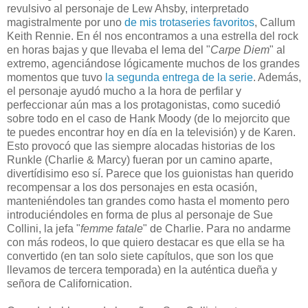
revulsivo al personaje de Lew Ahsby, interpretado
magistralmente por uno
de mis trotaseries favoritos
, Callum
Keith Rennie. En él nos encontramos a una estrella del rock
en horas bajas y que llevaba el lema del "
Carpe Diem
" al
extremo, agenciándose lógicamente muchos de los grandes
momentos que tuvo
la segunda entrega de la serie
. Además,
el personaje ayudó mucho a la hora de perfilar y
perfeccionar aún mas a los protagonistas, como sucedió
sobre todo en el caso de Hank Moody (de lo mejorcito que
te puedes encontrar hoy en día en la televisión) y de Karen.
Esto provocó que las siempre alocadas historias de los
Runkle (Charlie & Marcy) fueran por un camino aparte,
divertídisimo eso sí. Parece que los guionistas han querido
recompensar a los dos personajes en esta ocasión,
manteniéndoles tan grandes como hasta el momento pero
introduciéndoles en forma de plus al personaje de Sue
Collini, la jefa "
femme fatale
" de Charlie. Para no andarme
con más rodeos, lo que quiero destacar es que ella se ha
convertido (en tan solo siete capítulos, que son los que
llevamos de tercera temporada) en la auténtica dueña y
señora de Californication.