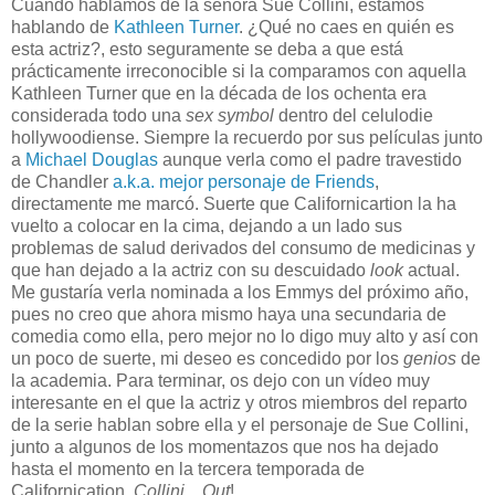
Cuando hablamos de la señora Sue Collini, estamos
hablando de
Kathleen Turner
. ¿Qué no caes en quién es
esta actriz?, esto seguramente se deba a que está
prácticamente irreconocible si la comparamos con aquella
Kathleen Turner que en la década de los ochenta era
considerada todo una
sex symbol
dentro del celulodie
hollywoodiense. Siempre la recuerdo por sus películas junto
a
Michael Douglas
aunque verla como el padre travestido
de Chandler
a.k.a. mejor personaje de Friends
,
directamente me marcó. Suerte que Californicartion la ha
vuelto a colocar en la cima, dejando a un lado sus
problemas de salud derivados del consumo de medicinas y
que han dejado a la actriz con su descuidado
look
actual.
Me gustaría verla nominada a los Emmys del próximo año,
pues no creo que ahora mismo haya una secundaria de
comedia como ella, pero mejor no lo digo muy alto y así con
un poco de suerte, mi deseo es concedido por los
genios
de
la academia. Para terminar, os dejo con un vídeo muy
interesante en el que la actriz y otros miembros del reparto
de la serie hablan sobre ella y el personaje de Sue Collini,
junto a algunos de los momentazos que nos ha dejado
hasta el momento en la tercera temporada de
Californication.
Collini... Out
!.