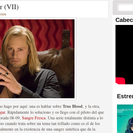
 las temporadas de Game
r (VII)
us mejores tráilers
2009
Cabec
res de la ficción
Estre
True Blood
o hago por aquí: una es hablar sobre
, y la otra,
jar
. Rápidamente lo soluciono y os llego con el piloto del que
porada 08-09,
Sangre Fresca
. Una serie totalmente distinta a lo
so cuando trata sobre un tema tan trillado como es el de los
almente en la existencia de una sangre sintética que da la