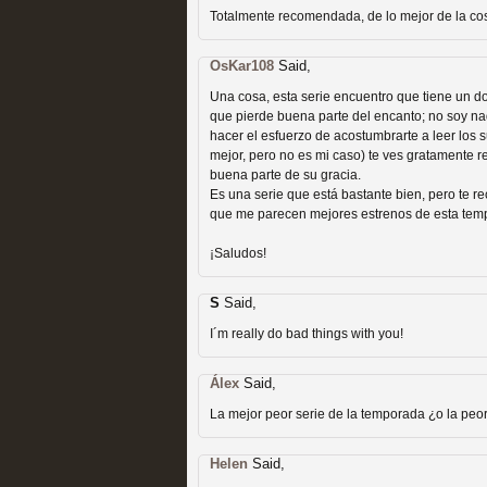
extinción
Totalmente recomendada, de lo mejor de la co
MOLTISANTI
Recomendación de la semana
OsKar108
Said,
Una cosa, esta serie encuentro que tiene un d
que pierde buena parte del encanto; no soy na
hacer el esfuerzo de acostumbrarte a leer los s
mejor, pero no es mi caso) te ves gratamente
buena parte de su gracia.
Es una serie que está bastante bien, pero te r
Expediente X: Guía par
que me parecen mejores estrenos de esta tem
¡Saludos!
MOLTISANTI
Recomendación de la semana
S
Said,
I´m really do bad things with you!
Álex
Said,
La mejor peor serie de la temporada ¿o la peor 
Helen
Said,
La taquilla de las series