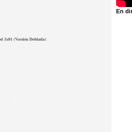
En di
suario de HBO España
od 1x01 (Versión Doblada)
:
abar siendo una de las
istoria