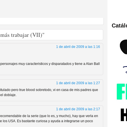
Catá
ies de viajes en el tiempo
más trabajar (VII)"
1 de abril de 2009 a las 1:16
personajes muy caracteristicos y disparatados y tiene a Alan Ball
1 de abril de 2009 a las 1:27
itulado pero true blood sobretodo, vi en casa de mis padres que
el doblaje.
británica que no es
1 de abril de 2009 a las 2:17
recomendable de la serie (que lo es, y mucho), hay que verla en
de los USA. Es bastante curiosa y ayuda a integrarse un poco