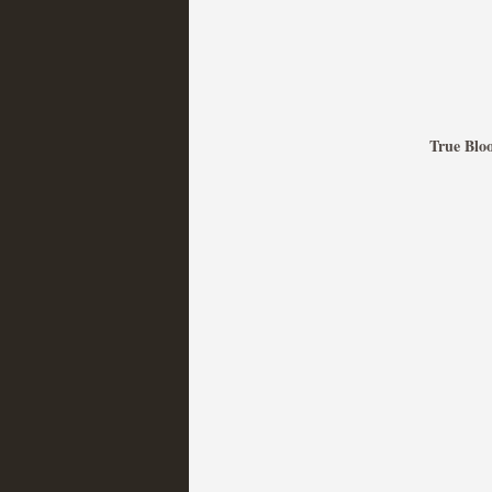
Mi experiencia como u
MOLTISANTI
Recomendación de la semana
True Blo
The Get Down o cómo ac
series más caras de la h
MOLTISANTI
Recomendación de la semana