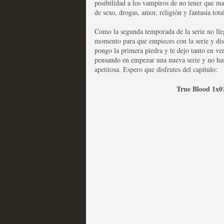
posibilidad a los vampiros de no tener que ma
de sexo, drogas, amor, religión y fantasía to
Las series disponibles 
Como la segunda temporada de la serie no lle
tienen fecha de caducid
momento para que empieces con la serie y dis
pongo la primera piedra y te dejo tanto en ve
MOLTISANTI
pensando en empezar una nueva serie y no ha
Recomendación de la semana
apetitosa. Espero que disfrutes del capítulo:
True Blood 1x01
La barrera de las 500 se
desde Silicon Valley
MOLTISANTI
Recomendación de la semana