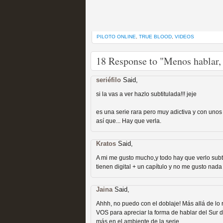
PILOTO ONLINE
,
TRUE BLOOD
,
VIDEOS
Fin de ciclo para las ser
18 Response to "Menos hablar, 
MOLTISANTI
Recomendación de la semana
seriéfilo
Said,
si la vas a ver hazlo subtitulada!!! jeje
es una serie rara pero muy adictiva y con unos 
así que... Hay que verla.
Kratos
Said,
A mi me gusto mucho,y todo hay que verlo subt
tienen digital + un capítulo y no me gusto nada 
Taboo es otra miniserie 
miniserie
Jaina
Said,
Ahhh, no puedo con el doblaje! Más allá de lo 
MOLTISANTI
VOS para apreciar la forma de hablar del Sur 
Recomendación de la semana
más en el ambiente de la serie.