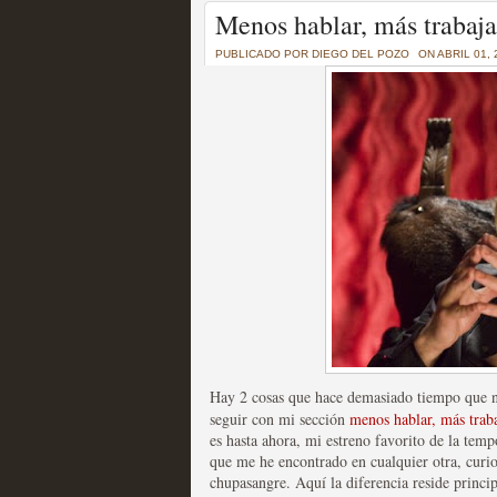
Un recorrido por todas
Menos hablar, más trabaja
of Thrones a través de s
PUBLICADO POR
DIEGO DEL POZO
ON ABRIL 01, 
MOLTISANTI
Recomendación de la semana
La burbuja de los jugado
original
MOLTISANTI
Recomendación de la semana
Hay 2 cosas que hace demasiado tiempo que n
seguir con mi sección
menos hablar, más traba
es hasta ahora, mi estreno favorito de la tem
que me he encontrado en cualquier otra, curio
chupasangre. Aquí la diferencia reside princip