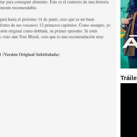
tar para conseguir alimento. Este es el contexto de una historia
talmente recomendable.
en las plataformas SVOD
gará hasta el próximo 14 de junio, creo que es un buen
ad
frutes de sus (escasos) 12 primeros capítulos. Como siempre, yo
rsión original como doblada, su primer episodio. Si estás
s visto aún True Blood, creo que es una recomendación muy
 (Versión Original Subtitulada)
:
Tráil
ries al año se superará