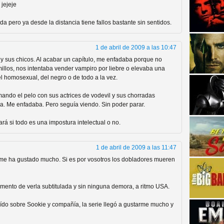
 jejeje
a pero ya desde la distancia tiene fallos bastante sin sentidos.
1 de abril de 2009 a las 10:47
 y sus chicos. Al acabar un capítulo, me enfadaba porque no
millos, nos intentaba vender vampiro por liebre o elevaba una
l homosexual, del negro o de todo a la vez.
strellas de cine y
ndo el pelo con sus actrices de vodevil y sus chorradas
a. Me enfadaba. Pero seguía viendo. Sin poder parar.
 si todo es una impostura intelectual o no.
1 de abril de 2009 a las 11:47
 y me ha gustado mucho. Si es por vosotros los dobladores mueren
omento de verla subtitulada y sin ninguna demora, a ritmo USA.
adas están en peligro de
oído sobre Sookie y compañía, la serie llegó a gustarme mucho y