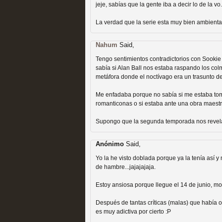
jeje, sabías que la gente iba a decir lo de la vo.
Recomendación de la semana
La verdad que la serie esta muy bien ambientad
Nahum
Said,
Tengo sentimientos contradictorios con Sookie
sabía si Alan Ball nos estaba raspando los col
metáfora donde el noctívago era un trasunto de
Las productoras de las e
Me enfadaba porque no sabía si me estaba toma
televisión
romanticonas o si estaba ante una obra maestr
MOLTISANTI
Supongo que la segunda temporada nos revelará
Recomendación de la semana
Anónimo
Said,
Yo la he visto doblada porque ya la tenía así
de hambre...jajajajaja.
Estoy ansiosa porque llegue el 14 de junio, m
Las series de 10 tempor
Después de tantas críticas (malas) que había 
es muy adictiva por cierto :P