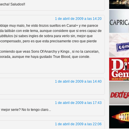
secha! Saludos!!
1 de abril de 2009 a las 14:20
oblaje muy malo, he visto trozos sueltos en Canal+ y me parece
da talibán con este tema, aunque considere que si eres capaz de
ubtitulos (si sabes ingles de sobra para verlo sin, mejor que
 recompensado, pero es que esta precisamente creo que pierde
ecomiendo que veas Sons Of Anarchy y Kings , si no la cancelan,
a descubrir la "verdad"
porada, aunque me haya gustado True Blood, que conste.
1 de abril de 2009 a las 14:40
1 de abril de 2009 a las 17:43
mejor serie? No lo tengo claro...
1 de abril de 2009 a las 22:06