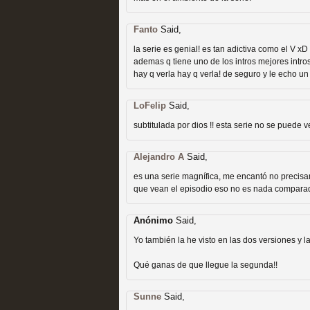
Fanto
Said,
la serie es genial! es tan adictiva como el V xD
ademas q tiene uno de los intros mejores intros
hay q verla hay q verla! de seguro y le echo u
Las temporadas de pilo
LoFelip
Said,
MOLTISANTI
subtitulada por dios !! esta serie no se puede v
Recomendación de la semana
Alejandro A
Said,
es una serie magnífica, me encantó no precis
que vean el episodio eso no es nada comparad
Anónimo
Said,
Yo también la he visto en las dos versiones y l
Galería con los Mejores
Qué ganas de que llegue la segunda!!
Televisión
Sunne
Said,
MOLTISANTI