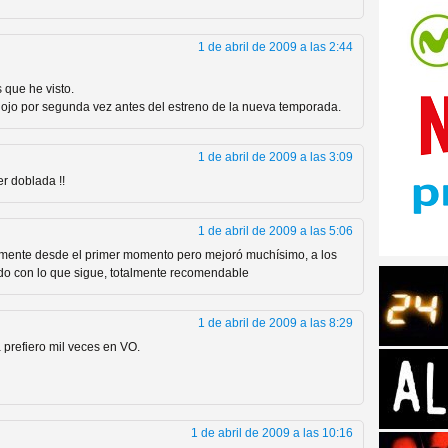
1 de abril de 2009 a las 2:44
 que he visto.
n ojo por segunda vez antes del estreno de la nueva temporada.
tos de Amazon
1 de abril de 2009 a las 3:09
er doblada !!
1 de abril de 2009 a las 5:06
amente desde el primer momento pero mejoró muchísimo, a los
o con lo que sigue, totalmente recomendable
1 de abril de 2009 a las 8:29
a prefiero mil veces en VO.
 Personajes de Series de
1 de abril de 2009 a las 10:16