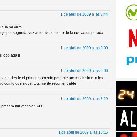
1 de abril de 2009 a las 2:44
 que he visto.
n ojo por segunda vez antes del estreno de la nueva temporada.
tos de Amazon
1 de abril de 2009 a las 3:09
er doblada !!
1 de abril de 2009 a las 5:06
amente desde el primer momento pero mejoró muchísimo, a los
o con lo que sigue, totalmente recomendable
1 de abril de 2009 a las 8:29
a prefiero mil veces en VO.
 Personajes de Series de
1 de abril de 2009 a las 10:16