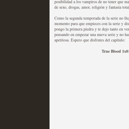
posibilidad a los vampiros de no tener que ma
de sexo, drogas, amor, religión y fantasía to
Las series disponibles 
Como la segunda temporada de la serie no lle
tienen fecha de caducid
momento para que empieces con la serie y dis
pongo la primera piedra y te dejo tanto en ve
MOLTISANTI
pensando en empezar una nueva serie y no ha
Recomendación de la semana
apetitosa. Espero que disfrutes del capítulo:
True Blood 1x01
La barrera de las 500 se
desde Silicon Valley
MOLTISANTI
Recomendación de la semana