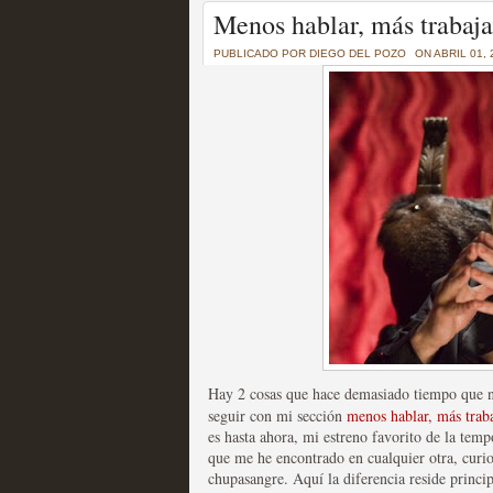
Un recorrido por todas
Menos hablar, más trabaja
of Thrones a través de s
PUBLICADO POR
DIEGO DEL POZO
ON ABRIL 01, 
MOLTISANTI
Recomendación de la semana
La burbuja de los jugado
original
MOLTISANTI
Recomendación de la semana
Hay 2 cosas que hace demasiado tiempo que n
seguir con mi sección
menos hablar, más traba
es hasta ahora, mi estreno favorito de la tem
que me he encontrado en cualquier otra, curio
chupasangre. Aquí la diferencia reside princip