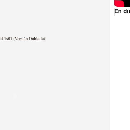
En di
suario de HBO España
od 1x01 (Versión Doblada)
:
abar siendo una de las
istoria