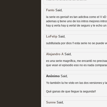
Fanto
Said,
la serie es genial! es tan adictiva como el V xD
ademas q tiene uno de los intros mejores intros
hay q verla hay q verla! de seguro y le echo u
Las temporadas de pilo
LoFelip
Said,
MOLTISANTI
subtitulada por dios !! esta serie no se puede v
Recomendación de la semana
Alejandro A
Said,
es una serie magnífica, me encantó no precis
que vean el episodio eso no es nada comparad
Anónimo
Said,
Yo también la he visto en las dos versiones y l
Galería con los Mejores
Qué ganas de que llegue la segunda!!
Televisión
Sunne
Said,
MOLTISANTI