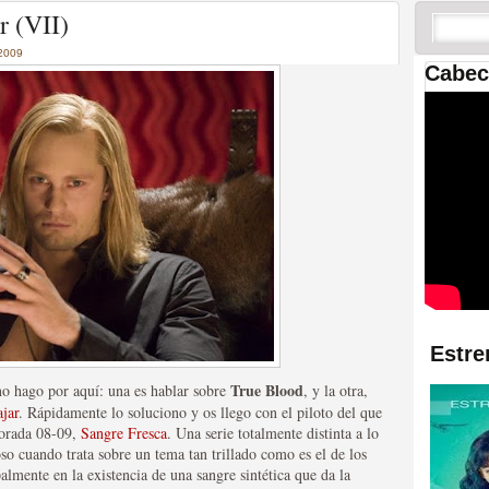
 las temporadas de Game
r (VII)
us mejores tráilers
2009
Cabec
res de la ficción
Estre
True Blood
o hago por aquí: una es hablar sobre
, y la otra,
jar
. Rápidamente lo soluciono y os llego con el piloto del que
porada 08-09,
Sangre Fresca
. Una serie totalmente distinta a lo
so cuando trata sobre un tema tan trillado como es el de los
almente en la existencia de una sangre sintética que da la