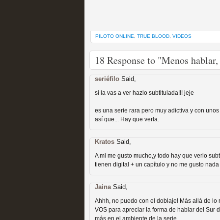
PILOTO ONLINE
,
TRUE BLOOD
,
VIDEOS
Fin de ciclo para las ser
18 Response to "Menos hablar, 
MOLTISANTI
Recomendación de la semana
seriéfilo
Said,
si la vas a ver hazlo subtitulada!!! jeje
es una serie rara pero muy adictiva y con unos 
así que... Hay que verla.
Kratos
Said,
A mi me gusto mucho,y todo hay que verlo subt
tienen digital + un capítulo y no me gusto nada 
Taboo es otra miniserie 
miniserie
Jaina
Said,
Ahhh, no puedo con el doblaje! Más allá de lo 
MOLTISANTI
VOS para apreciar la forma de hablar del Sur 
Recomendación de la semana
más en el ambiente de la serie.