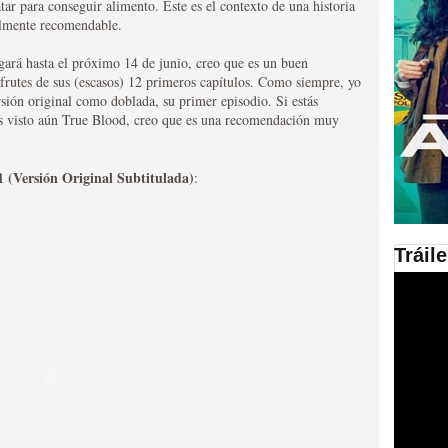
tar para conseguir alimento. Este es el contexto de una historia
talmente recomendable.
en las plataformas SVOD
gará hasta el próximo 14 de junio, creo que es un buen
ad
frutes de sus (escasos) 12 primeros capítulos. Como siempre, yo
rsión original como doblada, su primer episodio. Si estás
s visto aún True Blood, creo que es una recomendación muy
 (Versión Original Subtitulada)
:
Tráil
ries al año se superará