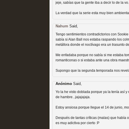
jeje, sabías que la gente iba a decir lo de la vo.
Recomendación de la semana
La verdad que la serie esta muy bien ambientad
Nahum
Said,
Tengo sentimientos contradictorios con Sookie
sabía si Alan Ball nos estaba raspando los col
metáfora donde el noctívago era un trasunto de
Las productoras de las e
Me enfadaba porque no sabía si me estaba toma
televisión
romanticonas o si estaba ante una obra maestr
MOLTISANTI
Supongo que la segunda temporada nos revelará
Recomendación de la semana
Anónimo
Said,
Yo la he visto doblada porque ya la tenía así
de hambre...jajajajaja.
Estoy ansiosa porque llegue el 14 de junio, m
Las series de 10 tempor
Después de tantas críticas (malas) que había 
es muy adictiva por cierto :P