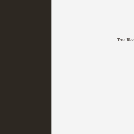
Mi experiencia como u
MOLTISANTI
Recomendación de la semana
True Blo
The Get Down o cómo ac
series más caras de la h
MOLTISANTI
Recomendación de la semana