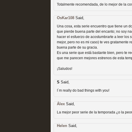
extinción
Totalmente recomendada, de lo mejor de la co
MOLTISANTI
Recomendación de la semana
OsKar108
Said,
Una cosa, esta serie encuentro que tiene un d
que pierde buena parte del encanto; no soy na
hacer el esfuerzo de acostumbrarte a leer los s
mejor, pero no es mi caso) te ves gratamente
buena parte de su gracia.
Es una serie que está bastante bien, pero te r
Expediente X: Guía par
que me parecen mejores estrenos de esta tem
¡Saludos!
MOLTISANTI
Recomendación de la semana
S
Said,
I´m really do bad things with you!
Álex
Said,
La mejor peor serie de la temporada ¿o la peor 
Helen
Said,
La taquilla de las series