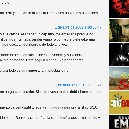
 jejeje
a pero ya desde la distancia tiene fallos bastante sin sentidos.
1 de abril de 2009 a las 10:47
 y sus chicos. Al acabar un capítulo, me enfadaba porque no
millos, nos intentaba vender vampiro por liebre o elevaba una
l homosexual, del negro o de todo a la vez.
strellas de cine y
ndo el pelo con sus actrices de vodevil y sus chorradas
a. Me enfadaba. Pero seguía viendo. Sin poder parar.
 si todo es una impostura intelectual o no.
1 de abril de 2009 a las 11:47
 y me ha gustado mucho. Si es por vosotros los dobladores mueren
omento de verla subtitulada y sin ninguna demora, a ritmo USA.
adas están en peligro de
oído sobre Sookie y compañía, la serie llegó a gustarme mucho y