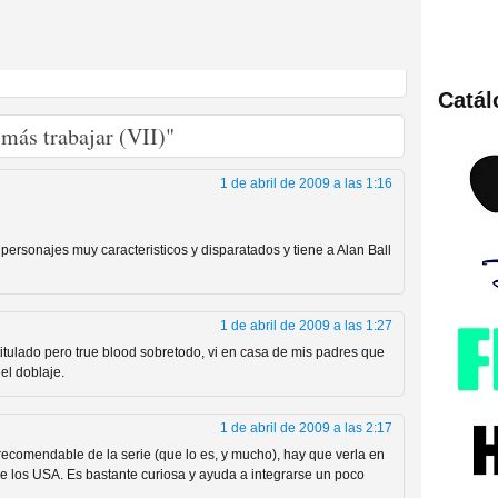
Catá
ies de viajes en el tiempo
más trabajar (VII)"
1 de abril de 2009 a las 1:16
personajes muy caracteristicos y disparatados y tiene a Alan Ball
1 de abril de 2009 a las 1:27
itulado pero true blood sobretodo, vi en casa de mis padres que
el doblaje.
británica que no es
1 de abril de 2009 a las 2:17
recomendable de la serie (que lo es, y mucho), hay que verla en
de los USA. Es bastante curiosa y ayuda a integrarse un poco