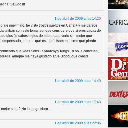
secha! Saludos!!
1 de abril de 2009 a las 14:20
oblaje muy malo, he visto trozos sueltos en Canal+ y me parece
da talibán con este tema, aunque considere que si eres capaz de
ubtitulos (si sabes ingles de sobra para verlo sin, mejor que
 recompensado, pero es que esta precisamente creo que pierde
ecomiendo que veas Sons Of Anarchy y Kings , si no la cancelan,
a descubrir la "verdad"
porada, aunque me haya gustado True Blood, que conste.
1 de abril de 2009 a las 14:40
1 de abril de 2009 a las 17:43
mejor serie? No lo tengo claro...
1 de abril de 2009 a las 22:06