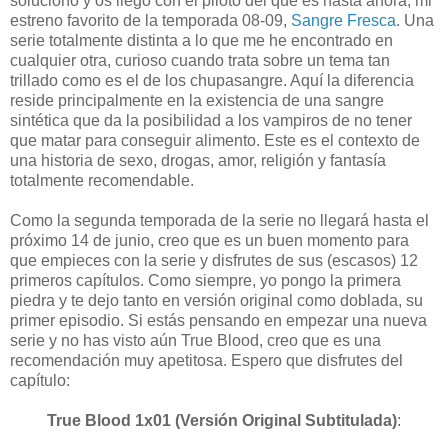
soluciono y os llego con el piloto del que es hasta ahora, mi
estreno favorito de la temporada 08-09,
Sangre Fresca
. Una
serie totalmente distinta a lo que me he encontrado en
cualquier otra, curioso cuando trata sobre un tema tan
trillado como es el de los chupasangre. Aquí la diferencia
reside principalmente en la existencia de una sangre
sintética que da la posibilidad a los vampiros de no tener
que matar para conseguir alimento. Este es el contexto de
una historia de sexo, drogas, amor, religión y fantasía
totalmente recomendable.
Como la segunda temporada de la serie no llegará hasta el
próximo 14 de junio, creo que es un buen momento para
que empieces con la serie y disfrutes de sus (escasos) 12
primeros capítulos. Como siempre, yo pongo la primera
piedra y te dejo tanto en versión original como doblada, su
primer episodio. Si estás pensando en empezar una nueva
serie y no has visto aún True Blood, creo que es una
recomendación muy apetitosa. Espero que disfrutes del
capítulo:
True Blood 1x01 (Versión Original Subtitulada)
: