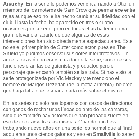
Anarchy
. En la serie le podemos ver encarnando a Otto, un
miembro de los moteros de Sam Crow que permanece entre
rejas aunque eso no le ha hecho cambiar su fidelidad con el
club. Hasta la fecha, ha aparecido en tres o cuatro
ocasiones por la serie, pero en todas ellas ha tenido una
gran relevancia, aparte de que algunas de estas
intervenciones han sido directamente espectaculares. Este
no es el primer pinito de Sutter como actor, pues en
The
Shield
ya pudimos observar sus dotes interpretativos. En
aquella ocasión no era el creador de la serie, sino que sus
funciones eran las de guionista y productor, pero el
personaje que encarnó también se las traía. Si has visto la
serie protagonizada por Vic Mackey y te menciono el
nombre de Margos Dezerian (de la mafia armenia), no creo
que haga falta que te añada nada más sobre el mismo.
En las series no solo nos topamos con casos de directores
con ganas de recitar unas líneas delante de las cámaras,
sino que también hay actores que han probado suerte en
eso de colocarse tras las mismas. Cuando uno lleva
trabajando nueve años en una serie, es normal que al final
adquieras unos ciertos galones y eso en
Smallville
lo saben