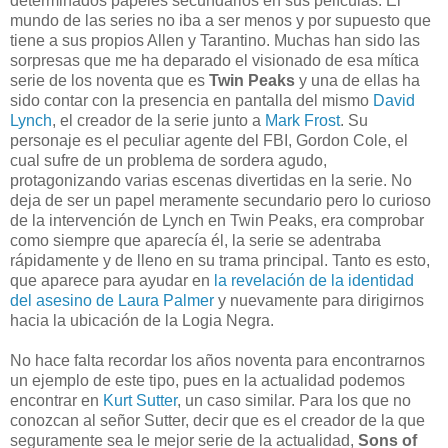
determinados papeles secundarios en sus películas. El
mundo de las series no iba a ser menos y por supuesto que
tiene a sus propios Allen y Tarantino. Muchas han sido las
sorpresas que me ha deparado el visionado de esa mítica
serie de los noventa que es
Twin Peaks
y una de ellas ha
sido contar con la presencia en pantalla del mismo
David
Lynch
, el creador de la serie junto a
Mark Frost
. Su
personaje es el peculiar agente del FBI, Gordon Cole, el
cual sufre de un problema de sordera agudo,
protagonizando varias escenas divertidas en la serie. No
deja de ser un papel meramente secundario pero lo curioso
de la intervención de Lynch en Twin Peaks, era comprobar
como siempre que aparecía él, la serie se adentraba
rápidamente y de lleno en su trama principal. Tanto es esto,
que aparece para ayudar en
la revelación de la identidad
del asesino de Laura Palmer
y nuevamente para dirigirnos
hacia la ubicación de la Logia Negra.
No hace falta recordar los años noventa para encontrarnos
un ejemplo de este tipo, pues en la actualidad podemos
encontrar en
Kurt Sutter
, un caso similar. Para los que no
conozcan al señor Sutter, decir que es el creador de la que
seguramente sea le mejor serie de la actualidad,
Sons of