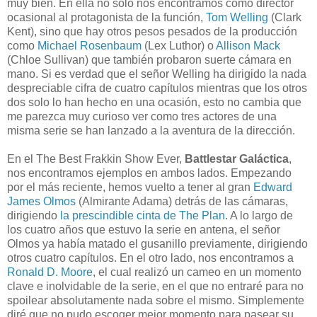
muy bien. En ella no solo nos encontramos como director
ocasional al protagonista de la función,
Tom Welling
(Clark
Kent), sino que hay otros pesos pesados de la producción
como
Michael Rosenbaum
(Lex Luthor) o
Allison Mack
(Chloe Sullivan) que también probaron suerte cámara en
mano. Si es verdad que el señor Welling ha dirigido la nada
despreciable cifra de cuatro capítulos mientras que los otros
dos solo lo han hecho en una ocasión, esto no cambia que
me parezca muy curioso ver como tres actores de una
misma serie se han lanzado a la aventura de la dirección.
En el The Best Frakkin Show Ever,
Battlestar Galáctica
,
nos encontramos ejemplos en ambos lados. Empezando
por el más reciente, hemos vuelto a tener al gran
Edward
James Olmos
(Almirante Adama) detrás de las cámaras,
dirigiendo
la prescindible cinta de The Plan
. A lo largo de
los cuatro años que estuvo la serie en antena, el señor
Olmos ya había matado el gusanillo previamente, dirigiendo
otros cuatro capítulos. En el otro lado, nos encontramos a
Ronald D. Moore
, el cual realizó un cameo en un momento
clave e inolvidable de la serie, en el que no entraré para no
spoilear absolutamente nada sobre el mismo. Simplemente
diré que no pudo escoger mejor momento para pasear su