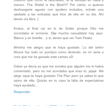
máximo que como te descuides, te la ventilas en nada y
menos. The Shield is the Best!!!!! Por cierto, si quieres
deshaogarte agusto con spoilers incluidos, echale una
ojedada a las entradas que hice de ella en su día. Ahí
tienes vía libre ;)
Kratos, al final cai en lo de Sutter porque Otto me
recordaba al armenio. Dije mucha casualidad hay aquí.
Blanco y en botella... y si, tienes que ver Twin Peaks.
Mninha me alegro que te haya gustado. Lo del señor
Moore fue todo un puntazo como diciendo, es mi serie y
creo que me he ganado este cameo xD
Oskar ya decía yo que me sonaba que alguien me lo había
comentado, pero no me acordaba que eras tú, jejeje. Me
alegr oque te haya gustado The Plan pero ya sabes lo que
opino de ella. Quizás en tu caso la falta de expectativas
haya ayudado...
Responder