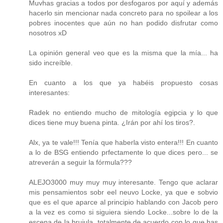
Muvhas gracias a todos por desfogaros por aquí y además
hacerlo sin mencionar nada concreto para no spoilear a los
pobres inocentes que aún no han podido disfrutar como
nosotros xD
La opinión general veo que es la misma que la mía... ha
sido increíble.
En cuanto a los que ya habéis propuesto cosas
interesantes:
Radek no entiendo mucho de mitología egipcia y lo que
dices tiene muy buena pinta. ¿Irán por ahí los tiros?.
Alx, ya te vale!!! Tenía que haberla visto entera!!! En cuanto
a lo de BSG entiendo prfectamente lo que dices pero... se
atreverán a seguir la fórmula???
ALEJO3000 muy muy muy interesante. Tengo que aclarar
mis pensamientos sobr eel neuvo Locke, ya que e sobvio
que es el que aparce al principio hablando con Jacob pero
a la vez es como si siguiera siendo Locke...sobre lo de la
escena de la brujula, totalmente de acuerdo con lo que has