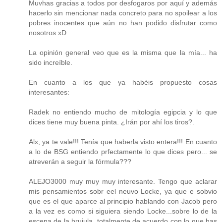
Muvhas gracias a todos por desfogaros por aquí y además
hacerlo sin mencionar nada concreto para no spoilear a los
pobres inocentes que aún no han podido disfrutar como
nosotros xD
La opinión general veo que es la misma que la mía... ha
sido increíble.
En cuanto a los que ya habéis propuesto cosas
interesantes:
Radek no entiendo mucho de mitología egipcia y lo que
dices tiene muy buena pinta. ¿Irán por ahí los tiros?.
Alx, ya te vale!!! Tenía que haberla visto entera!!! En cuanto
a lo de BSG entiendo prfectamente lo que dices pero... se
atreverán a seguir la fórmula???
ALEJO3000 muy muy muy interesante. Tengo que aclarar
mis pensamientos sobr eel neuvo Locke, ya que e sobvio
que es el que aparce al principio hablando con Jacob pero
a la vez es como si siguiera siendo Locke...sobre lo de la
escena de la brujula, totalmente de acuerdo con lo que has