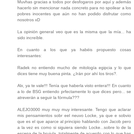
Muvhas gracias a todos por desfogaros por aquí y además
hacerlo sin mencionar nada concreto para no spoilear a los
pobres inocentes que aún no han podido disfrutar como
nosotros xD
La opinión general veo que es la misma que la mía... ha
sido increíble.
En cuanto a los que ya habéis propuesto cosas
interesantes:
Radek no entiendo mucho de mitología egipcia y lo que
dices tiene muy buena pinta. ¿Irán por ahí los tiros?.
Alx, ya te vale!!! Tenía que haberla visto entera!!! En cuanto
a lo de BSG entiendo prfectamente lo que dices pero... se
atreverán a seguir la fórmula???
ALEJO3000 muy muy muy interesante. Tengo que aclarar
mis pensamientos sobr eel neuvo Locke, ya que e sobvio
que es el que aparce al principio hablando con Jacob pero
a la vez es como si siguiera siendo Locke...sobre lo de la
escena de la brujula, totalmente de acuerdo con lo que has