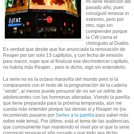
mi serie revelción del
pasado año, pues
consiguió renovar in
extremis, pero por
otro, sigo sin
comprender porque
la CW cierra el
chiringuito al Diablo.
Es verdad que desde que fue anunciada la renovación de
Reaper por tan solo 13 capítulos, y con fecha de emisión
para marzo, supe que al finalizar ese decimotercer capítulo,
no habría más Reaper... pero lo dicho, sigo sin entenderlo.
La serie no es la octava maravilla del mundo pero si la
comparamos con el resto de la programación de la cadena
"verde", al menos puede presumir de no ser un refrito de
adolescentes con las hormonas alteradas. Viendo la parrilla
que tiene preparada para la próxima temporada, aún me
cuesta más entender porque las demás sí y Reaper no (os
recomiendo pasaros por
Series a la parrilla
para saber más
sobre este tema). Por último, está el tema de las audiencias,
que curiosamente han mantenido el nivel por el que la serie
consiguió renovar el año pasado y que todo sea dicho,