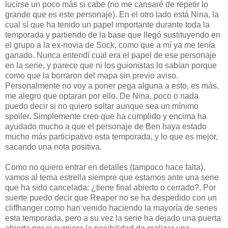
lucirse un poco más si cabe (no me cansaré de repetir lo
grande que es este personaje). En el otro lado está Nina, la
cual sí que ha tenido un papel importante durante toda la
temporada y partiendo de la base que llegó sustituyendo en
el grupo a la ex-novia de Sock, como que a mí ya me tenía
ganado. Nunca entendí cual era el papel de ese personaje
en la serie, y parece que ni los guionistas lo sabían porque
como que la borraron del mapa sin previo aviso.
Personalmente no voy a poner pega alguna a esto, es más,
me alegro que optaran por ello. De Nina, poco o nada
puedo decir si no quiero soltar aunque sea un mínimo
spoiler. Simplemente creo que ha cumplido y encima ha
ayudado mucho a que el personaje de Ben haya estado
mucho más participativo esta temporada, y lo que es mejor,
sacando una nota positiva.
Como no quiero entrar en detalles (tampoco hace falta),
vamos al tema estrella siempre que estamos ante una serie
que ha sido cancelada: ¿tiene final abierto o cerrado?. Por
suerte puedo decir que Reaper no se ha despedido con un
cliffhanger como han venido haciendo la mayoría de series
esta temporada, pero a su vez la serie ha dejado una puerta