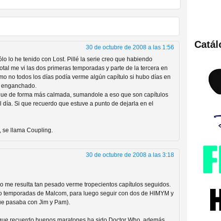
Catá
30 de octubre de 2008 a las 1:56
ies de viajes en el tiempo
o lo he tenido con Lost. Pillé la serie creo que habiendo
tal me vi las dos primeras temporadas y parte de la tercera en
o no todos los días podía verme algún capítulo si hubo días en
a enganchado.
ue de forma más calmada, sumandole a eso que son capítulos
l día. Si que recuerdo que estuve a punto de dejarla en el
, se llama Coupling.
30 de octubre de 2008 a las 3:18
británica que no es
no me resulta tan pesado verme tropecientos capítulos seguidos.
co temporadas de Malcom, para luego seguir con dos de HIMYM y
que pasaba con Jim y Pam).
la que recuerdo buenos maratones ha sido Doctor Who, además