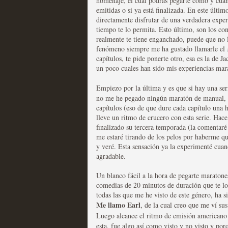
homenaje, el cual podrás pegarte como y cuand
emitidas o si ya está finalizada. En este últim
directamente disfrutar de una verdadera experi
Las series disponibles 
tiempo te lo permita. Esto último, son los c
tienen fecha de caducid
realmente te tiene enganchado, puede que no l
fenómeno siempre me ha gustado llamarle el
MOLTISANTI
capítulos, te pide ponerte otro, esa es la de 
Recomendación de la semana
un poco cuales han sido mis experiencias mar
Empiezo por la última y es que si hay una se
no me he pegado ningún maratón de manual, 
capítulos (eso de que dure cada capítulo una 
lleve un ritmo de crucero con esta serie. Ha
finalizado su tercera temporada (la comentaré 
me estaré tirando de los pelos por haberme qu
La barrera de las 500 se
y veré. Esta sensación ya la experimenté cua
agradable.
desde Silicon Valley
Un blanco fácil a la hora de pegarte maratone
MOLTISANTI
comedias de 20 minutos de duración que te lo
Recomendación de la semana
todas las que me he visto de este género, ha s
Me llamo Earl
, de la cual creo que me ví s
Luego alcance el ritmo de emisión americano 
esta, fue algo así como visto y no visto y por