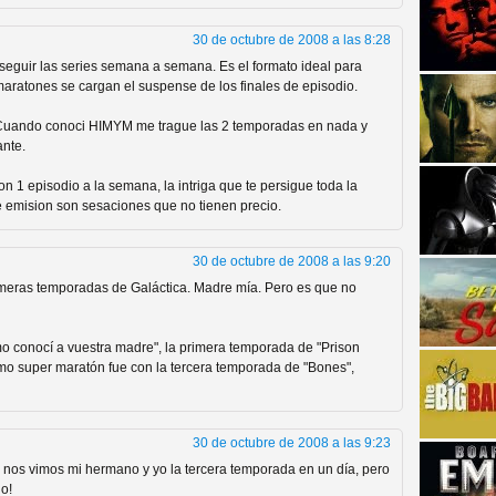
30 de octubre de 2008 a las 8:28
s seguir las series semana a semana. Es el formato ideal para
aratones se cargan el suspense de los finales de episodio.
 Cuando conoci HIMYM me trague las 2 temporadas en nada y
nte.
strellas de cine y
on 1 episodio a la semana, la intriga que te persigue toda la
e emision son sesaciones que no tienen precio.
30 de octubre de 2008 a las 9:20
imeras temporadas de Galáctica. Madre mía. Pero es que no
 conocí a vuestra madre", la primera temporada de "Prison
imo super maratón fue con la tercera temporada de "Bones",
30 de octubre de 2008 a las 9:23
adas están en peligro de
, nos vimos mi hermano y yo la tercera temporada en un día, pero
lo!