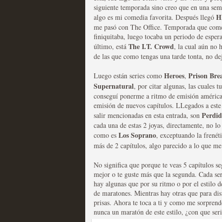
siguiente temporada sino creo que en una sem
H
algo es mi comedia favorita. Después llegó
me pasó con The Office. Temporada que comen
Mi experiencia como u
finiquitaba, luego tocaba un periodo de espera
The I.T. Crowd
último, está
, la cual aún no 
MOLTISANTI
de las que como tengas una tarde tonta, no deja
Recomendación de la semana
Heroes
Prison Bre
Luego están series como
,
Supernatural
, por citar algunas, las cuales
conseguí ponerme a ritmo de emisión américa
emisión de nuevos capítulos. LLegados a este 
Perdid
salir mencionadas en esta entrada, son
cada una de estas 2 joyas, directamente, no lo
Los Soprano
como es
, exceptuando la frenéti
más de 2 capítulos, algo parecido a lo que m
The Get Down o cómo ac
No significa que porque te veas 5 capítulos se
series más caras de la h
mejor o te guste más que la segunda. Cada seri
hay algunas que por su ritmo o por el estilo d
MOLTISANTI
de maratones. Mientras hay otras que para disf
Recomendación de la semana
prisas. Ahora te toca a ti y como me sorpren
nunca un maratón de este estilo, ¿con que ser