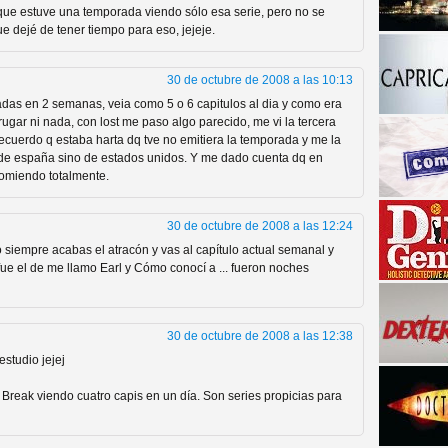
que estuve una temporada viendo sólo esa serie, pero no se
 dejé de tener tiempo para eso, jejeje.
30 de octubre de 2008 a las 10:13
adas en 2 semanas, veia como 5 o 6 capitulos al dia y como era
gar ni nada, con lost me paso algo parecido, me vi la tercera
ecuerdo q estaba harta dq tve no emitiera la temporada y me la
 de españa sino de estados unidos. Y me dado cuenta dq en
comiendo totalmente.
a descubrir la "verdad"
30 de octubre de 2008 a las 12:24
 siempre acabas el atracón y vas al capítulo actual semanal y
é fue el de me llamo Earl y Cómo conocí a ... fueron noches
30 de octubre de 2008 a las 12:38
studio jejej
Break viendo cuatro capis en un día. Son series propicias para