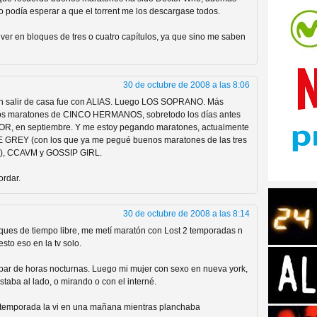
 podía esperar a que el torrent me los descargase todos.
ver en bloques de tres o cuatro capítulos, ya que sino me saben
30 de octubre de 2008 a las 8:06
tos de Amazon
in salir de casa fue con ALIAS. Luego LOS SOPRANO. Más
os maratones de CINCO HERMANOS, sobretodo los días antes
DOR, en septiembre. Y me estoy pegando maratones, actualmente
E GREY (con los que ya me pegué buenos maratones de las tres
s!), CCAVM y GOSSIP GIRL.
ordar.
30 de octubre de 2008 a las 8:14
ques de tiempo libre, me metí maratón con Lost 2 temporadas n
sto eso en la tv solo.
 Personajes de Series de
par de horas nocturnas. Luego mi mujer con sexo en nueva york,
aba al lado, o mirando o con el interné.
a temporada la vi en una mañana mientras planchaba