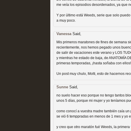
me veía los episodios desordenados, ya que no
Y por último está Weeds, serie que solo puedo 
a muy poco.
Vanessa
Said,
Las temporadas de pilo
Mis primeros maratones de fines de semana s
recientemente, nos hemos pegado unos buen
MOLTISANTI
de salir de vacaciones este verano y LOS TU
Recomendación de la semana
y mientras he estado de baja, de ANATOMÍA D
primeras temporadas, ¡hasta soñaba con ello
Un post muy chulo, Molti, esto de hacernos rec
Sunne
Said,
no suelo hacer eso porque no tengo tantos blo
unos 5 días, porque mi mujer y yo teníamos pue
Galería con los Mejores
como conocí a vuestra madre también caía un 
se vió 6 temppradas en menos de 1 mes y yo est
Televisión
y creo que otro maratón fué Weeds, la primer
MOLTISANTI