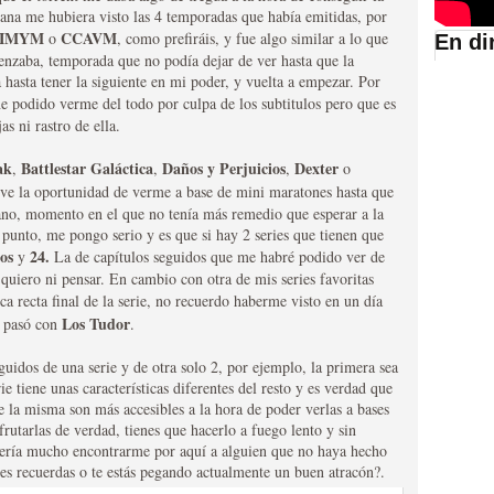
ana me hubiera visto las 4 temporadas que había emitidas, por
IMYM
CCAVM
o
, como prefiráis, y fue algo similar a lo que
En di
zaba, temporada que no podía dejar de ver hasta que la
suario de HBO España
 hasta tener la siguiente en mi poder, y vuelta a empezar. Por
he podido verme del todo por culpa de los subtitulos pero que es
s ni rastro de ella.
ak
Battlestar Galáctica
Daños y Perjuicios
Dexter
,
,
,
o
 tuve la oportunidad de verme a base de mini maratones hasta que
no, momento en el que no tenía más remedio que esperar a la
punto, me pongo serio y es que si hay 2 series que tienen que
os
24.
y
La de capítulos seguidos que me habré podido ver de
 quiero ni pensar. En cambio con otra de mis series favoritas
ca recta final de la serie, no recuerdo haberme visto en un día
Los Tudor
e pasó con
.
abar siendo una de las
guidos de una serie y de otra solo 2, por ejemplo, la primera sea
istoria
e tiene unas características diferentes del resto y es verdad que
e la misma son más accesibles a la hora de poder verlas a bases
rutarlas de verdad, tienes que hacerlo a fuego lento y sin
dería mucho encontrarme por aquí a alguien que no haya hecho
ies recuerdas o te estás pegando actualmente un buen atracón?.