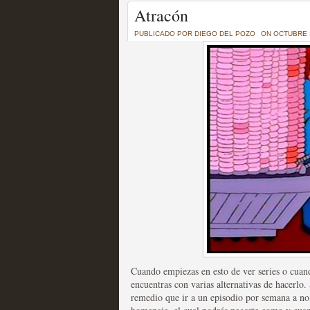
Un recorrido por todas
Atracón
of Thrones a través de s
PUBLICADO POR
DIEGO DEL POZO
ON OCTUBRE 3
MOLTISANTI
Recomendación de la semana
La burbuja de los jugado
original
MOLTISANTI
Recomendación de la semana
Cuando empiezas en esto de ver series o cuand
encuentras con varias alternativas de hacerlo.
remedio que ir a un episodio por semana a no