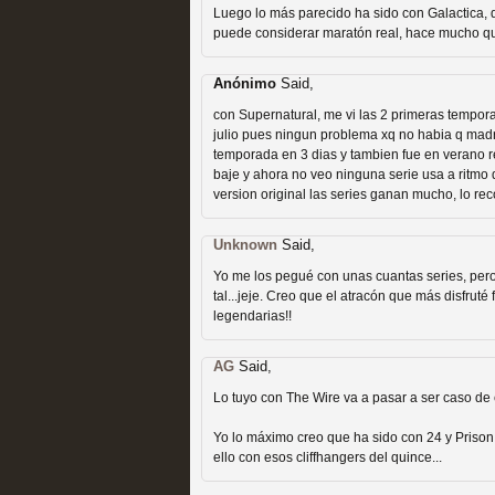
extinción
Luego lo más parecido ha sido con Galactica, 
MOLTISANTI
puede considerar maratón real, hace mucho que
Recomendación de la semana
Anónimo
Said,
con Supernatural, me vi las 2 primeras tempor
julio pues ningun problema xq no habia q madru
temporada en 3 dias y tambien fue en verano r
baje y ahora no veo ninguna serie usa a ritmo
version original las series ganan mucho, lo re
Expediente X: Guía par
Unknown
Said,
MOLTISANTI
Yo me los pegué con unas cuantas series, pero
Recomendación de la semana
tal...jeje. Creo que el atracón que más disfrut
legendarias!!
AG
Said,
Lo tuyo con The Wire va a pasar a ser caso de e
Yo lo máximo creo que ha sido con 24 y Prison 
ello con esos cliffhangers del quince...
La taquilla de las series