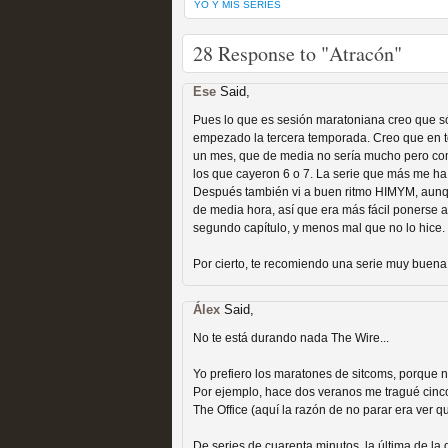
YO Y MIS SERIES
28 Response to "Atracón"
Ese
Said,
Fin de ciclo para las ser
Pues lo que es sesión maratoniana creo que sól
empezado la tercera temporada. Creo que en to
MOLTISANTI
un mes, que de media no sería mucho pero com
Recomendación de la semana
los que cayeron 6 o 7. La serie que más me h
Después también vi a buen ritmo HIMYM, aunq
de media hora, así que era más fácil ponerse a
segundo capítulo, y menos mal que no lo hice.
Por cierto, te recomiendo una serie muy buena
Álex
Said,
No te está durando nada The Wire...
Taboo es otra miniserie 
Yo prefiero los maratones de sitcoms, porque 
miniserie
Por ejemplo, hace dos veranos me tragué cin
The Office (aquí la razón de no parar era ver 
MOLTISANTI
Recomendación de la semana
De series de cuarenta minutos, la última de 