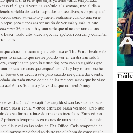
o quieras si la serie que elijas ya tiene varias temporadas
o caso tú eliges si verte un capítulo a la semana, uno al día o
encia seriéfila de varios capítulos consecutivos, siempre que el
en las plataformas SVOD
onocidos como
maratones
y suelen realizarse cuando una serie
ad
o sepas pero tienes esa sensación de ver más y más. A esto
síndrome 24
, pues si hay una serie que al acabar uno de sus
Jack Bauer. Todo esto viene a que me apetece recordar y comentar
atonianas.
The Wire
rie que ahora me tiene enganchado, esa es
. Realmente
pues lo máximo que me he podido ver en un día han sido 3
hora, complica un poco la situación) pero eso no significa que
ce unas pocas semanas que empecé con ella y hoy mismo me he
en breves), es decir, a este paso cuando me quiera dar cuenta,
Tráil
edado sin nada nuevo de una de las mejores series que he visto
ries al año se superará
ndo acabé Los Soprano y la verdad que no resultó muy
s de verdad (muchos capítulos seguidos) son las sitcoms, esas
 hacen pasar genial y cuyos capítulos pasan volando. Creo que
ido de esta forma, a base de atracones increíbles. Empecé con
us 2 primeras temporadas en menos de una semana, ahí es nada.
The Office
con ella y caí en las redes de
. Cada temporada de
que el torrent me daba algo de tregua a la hora de conseguir la