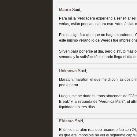
Recomendación de la semana
Mauro
Said,
Para mí la "verdadera experiencia seriefila" e
verlas, están pensadas para eso. Además las m
Eso no significa que que no haga maratones.
este mismo verano lo de Weeds fue impresiona
Las productoras de las e
Sirven para ponerse al dia, pero disfruto más c
semana y la satisfacción cuando llega el dia d
televisión
Unknown
Said,
MOLTISANTI
Recomendación de la semana
Maratón, maratón, el que me di con las dos pr
podía parar.
Luego, me he dado buenos atracones de "Cómo
Break" y la segunda de "Verónica Mars". El últ
liquidada en tres días.
Eldemo
Said,
Las series de 10 tempor
El único maratón real que recuerdo fue con 24
es que era imposible no ver el siguiente capítu