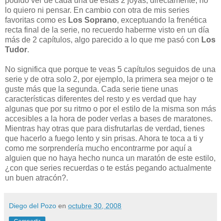
podido ver de cada una de estas 2 joyas, directamente, no
lo quiero ni pensar. En cambio con otra de mis series
favoritas como es
Los Soprano
, exceptuando la frenética
recta final de la serie, no recuerdo haberme visto en un día
más de 2 capítulos, algo parecido a lo que me pasó con
Los
Tudor
.
No significa que porque te veas 5 capítulos seguidos de una
serie y de otra solo 2, por ejemplo, la primera sea mejor o te
guste más que la segunda. Cada serie tiene unas
características diferentes del resto y es verdad que hay
algunas que por su ritmo o por el estilo de la misma son más
accesibles a la hora de poder verlas a bases de maratones.
Mientras hay otras que para disfrutarlas de verdad, tienes
que hacerlo a fuego lento y sin prisas. Ahora te toca a ti y
como me sorprendería mucho encontrarme por aquí a
alguien que no haya hecho nunca un maratón de este estilo,
¿con que series recuerdas o te estás pegando actualmente
un buen atracón?.
Diego del Pozo
en
octubre 30, 2008