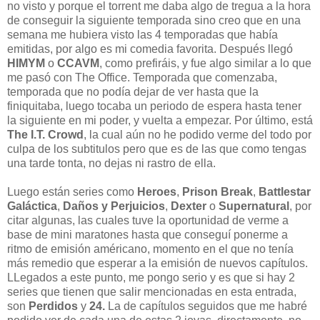
no visto y porque el torrent me daba algo de tregua a la hora
de conseguir la siguiente temporada sino creo que en una
semana me hubiera visto las 4 temporadas que había
emitidas, por algo es mi comedia favorita. Después llegó
HIMYM
o
CCAVM
, como prefiráis, y fue algo similar a lo que
me pasó con The Office. Temporada que comenzaba,
temporada que no podía dejar de ver hasta que la
finiquitaba, luego tocaba un periodo de espera hasta tener
la siguiente en mi poder, y vuelta a empezar. Por último, está
The I.T. Crowd
, la cual aún no he podido verme del todo por
culpa de los subtitulos pero que es de las que como tengas
una tarde tonta, no dejas ni rastro de ella.
Luego están series como
Heroes
,
Prison Break
,
Battlestar
Galáctica
,
Daños y Perjuicios
,
Dexter
o
Supernatural
, por
citar algunas, las cuales tuve la oportunidad de verme a
base de mini maratones hasta que conseguí ponerme a
ritmo de emisión américano, momento en el que no tenía
más remedio que esperar a la emisión de nuevos capítulos.
LLegados a este punto, me pongo serio y es que si hay 2
series que tienen que salir mencionadas en esta entrada,
son
Perdidos
y
24.
La de capítulos seguidos que me habré