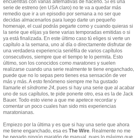
encuentras con varias alternativas de hacerlo. Si es una
serie de estreno (en USA claro) no te va a quedar más
remedio que ir a un episodio por semana a no ser que
decidas almacenarlos para luego darte un pequeño
homenaje, el cual podrás pegarte como y cuando quieras si
la serie que elijas ya tiene varias temporadas emitidas o si
ya está finalizada. En este último caso tú eliges si verte un
capítulo a la semana, uno al día o directamente disfrutar de
una verdadera experiencia seriéfila de varios capítulos
consecutivos, siempre que el tiempo te lo permita. Esto
último, son los conocidos como
maratones
y suelen
realizarse cuando una serie realmente te tiene enganchado,
puede que no lo sepas pero tienes esa sensación de ver
más y más. A esto fenómeno siempre me ha gustado
llamarle el
síndrome 24
, pues si hay una serie que al acabar
uno de sus capítulos, te pide ponerte otro, esa es la de Jack
Bauer. Todo esto viene a que me apetece recordar y
comentar un poco cuales han sido mis experiencias
maratonianas.
Empiezo por la última y es que si hay una serie que ahora
me tiene enganchado, esa es
The Wire
. Realmente no me
he pegado ningún maratón de manual, pues lo máximo que