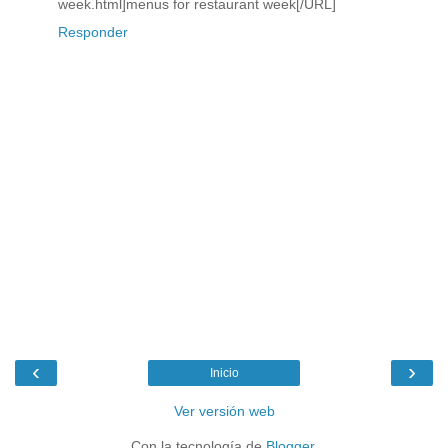
week.html]menus for restaurant week[/URL]
Responder
‹
›
Inicio
Ver versión web
Con la tecnología de
Blogger
.