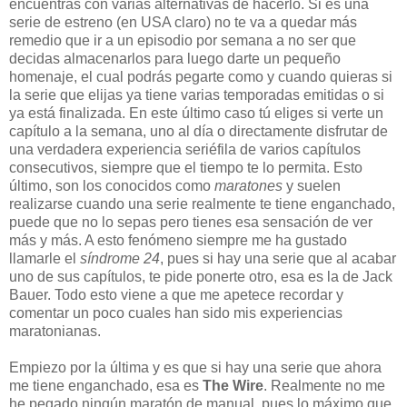
encuentras con varias alternativas de hacerlo. Si es una
serie de estreno (en USA claro) no te va a quedar más
remedio que ir a un episodio por semana a no ser que
decidas almacenarlos para luego darte un pequeño
homenaje, el cual podrás pegarte como y cuando quieras si
la serie que elijas ya tiene varias temporadas emitidas o si
ya está finalizada. En este último caso tú eliges si verte un
capítulo a la semana, uno al día o directamente disfrutar de
una verdadera experiencia seriéfila de varios capítulos
consecutivos, siempre que el tiempo te lo permita. Esto
último, son los conocidos como
maratones
y suelen
realizarse cuando una serie realmente te tiene enganchado,
puede que no lo sepas pero tienes esa sensación de ver
más y más. A esto fenómeno siempre me ha gustado
llamarle el
síndrome 24
, pues si hay una serie que al acabar
uno de sus capítulos, te pide ponerte otro, esa es la de Jack
Bauer. Todo esto viene a que me apetece recordar y
comentar un poco cuales han sido mis experiencias
maratonianas.
Empiezo por la última y es que si hay una serie que ahora
me tiene enganchado, esa es
The Wire
. Realmente no me
he pegado ningún maratón de manual, pues lo máximo que