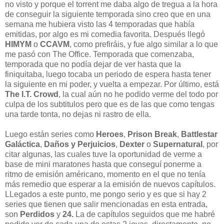
no visto y porque el torrent me daba algo de tregua a la hora
de conseguir la siguiente temporada sino creo que en una
semana me hubiera visto las 4 temporadas que había
emitidas, por algo es mi comedia favorita. Después llegó
HIMYM
o
CCAVM
, como prefiráis, y fue algo similar a lo que
me pasó con The Office. Temporada que comenzaba,
temporada que no podía dejar de ver hasta que la
finiquitaba, luego tocaba un periodo de espera hasta tener
la siguiente en mi poder, y vuelta a empezar. Por último, está
The I.T. Crowd
, la cual aún no he podido verme del todo por
culpa de los subtitulos pero que es de las que como tengas
una tarde tonta, no dejas ni rastro de ella.
Luego están series como
Heroes
,
Prison Break
,
Battlestar
Galáctica
,
Daños y Perjuicios
,
Dexter
o
Supernatural
, por
citar algunas, las cuales tuve la oportunidad de verme a
base de mini maratones hasta que conseguí ponerme a
ritmo de emisión américano, momento en el que no tenía
más remedio que esperar a la emisión de nuevos capítulos.
LLegados a este punto, me pongo serio y es que si hay 2
series que tienen que salir mencionadas en esta entrada,
son
Perdidos
y
24.
La de capítulos seguidos que me habré