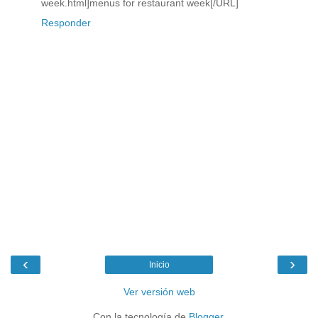
week.html]menus for restaurant week[/URL]
Responder
‹
›
Inicio
Ver versión web
Con la tecnología de
Blogger
.