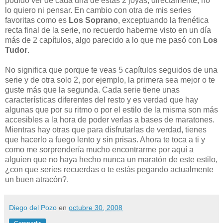
podido ver de cada una de estas 2 joyas, directamente, no
lo quiero ni pensar. En cambio con otra de mis series
favoritas como es
Los Soprano
, exceptuando la frenética
recta final de la serie, no recuerdo haberme visto en un día
más de 2 capítulos, algo parecido a lo que me pasó con
Los
Tudor
.
No significa que porque te veas 5 capítulos seguidos de una
serie y de otra solo 2, por ejemplo, la primera sea mejor o te
guste más que la segunda. Cada serie tiene unas
características diferentes del resto y es verdad que hay
algunas que por su ritmo o por el estilo de la misma son más
accesibles a la hora de poder verlas a bases de maratones.
Mientras hay otras que para disfrutarlas de verdad, tienes
que hacerlo a fuego lento y sin prisas. Ahora te toca a ti y
como me sorprendería mucho encontrarme por aquí a
alguien que no haya hecho nunca un maratón de este estilo,
¿con que series recuerdas o te estás pegando actualmente
un buen atracón?.
Diego del Pozo
en
octubre 30, 2008