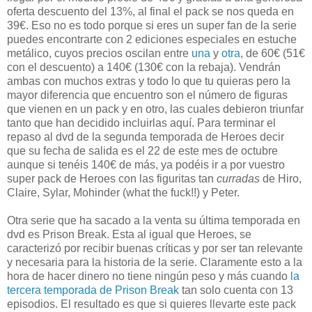
oferta descuento del 13%, al final el pack se nos queda en
39€. Eso no es todo porque si eres un super fan de la serie
puedes encontrarte con 2 ediciones especiales en estuche
metálico, cuyos precios oscilan entre
una
y
otra
, de 60€ (51€
con el descuento) a 140€ (130€ con la rebaja). Vendrán
ambas con muchos extras y todo lo que tu quieras pero la
mayor diferencia que encuentro son el número de figuras
que vienen en un pack y en otro, las cuales debieron triunfar
tanto que han decidido incluirlas aquí. Para terminar el
repaso al dvd de la segunda temporada de Heroes decir
que su fecha de salida es el 22 de este mes de octubre
aunque si tenéis 140€ de más, ya podéis ir a por vuestro
super pack de Heroes con las figuritas tan
curradas
de Hiro,
Claire, Sylar, Mohinder (what the fuck!!) y Peter.
Otra serie que ha sacado a la venta su última temporada en
dvd es Prison Break. Esta al igual que Heroes, se
caracterizó por recibir buenas críticas y por ser tan relevante
y necesaria para la historia de la serie. Claramente esto a la
hora de hacer dinero no tiene ningún peso y más cuando
la
tercera temporada de Prison Break
tan solo cuenta con 13
episodios. El resultado es que si quieres llevarte este pack