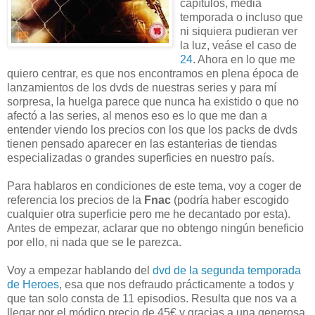
capítulos, media
temporada o incluso que
ni siquiera pudieran ver
la luz, veáse el caso de
24
. Ahora en lo que me
quiero centrar, es que nos encontramos en plena época de
lanzamientos de los dvds de nuestras series y para mí
sorpresa, la huelga parece que nunca ha existido o que no
afectó a las series, al menos eso es lo que me dan a
entender viendo los precios con los que los packs de dvds
tienen pensado aparecer en las estanterias de tiendas
especializadas o grandes superficies en nuestro país.
Para hablaros en condiciones de este tema, voy a coger de
referencia los precios de la
Fnac
(podría haber escogido
cualquier otra superficie pero me he decantado por esta).
Antes de empezar, aclarar que no obtengo ningún beneficio
por ello, ni nada que se le parezca.
Voy a empezar hablando del
dvd de la segunda temporada
de Heroes
, esa que nos defraudo prácticamente a todos y
que tan solo consta de 11 episodios. Resulta que nos va a
llegar por el módico precio de 45€ y gracias a una generosa