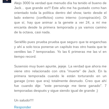
Alejo 3000 la verdad que menudo día ha tenido el bueno de
Jack... que grande es!!! Este año me ha gustado como han
orientado toda la política dentro del show, tanto desde el
lado externo (conflictos) como interno (conspiración). Di
que sí, hay que animar a la genete a ver 24, a mí me
encanta desde la primera temporada y ya vamos camino
de la octava, casi nada.
Seriéfilo pues prueba prueba que seguro que te enganchas
y ahí a solo toca ponerse un capítulo tras otro hasta que te
ventiles las 7 temporadas. Yo las 6 primeras me las ví en
tiempo record.
Susensio muy buen apunte, jejeje. La verdad que ahora me
viene otro relacionado con otra "muerte" de Jack. En la
primera temporada cuando le están torturando en un
garage (creo que era) totalmente desnudo. Creo que ahí
fue cuando dije: "este personaje me tiene ganado". 7
temporadas después y sigue siendo igual de grande ;)
Un saludo!!!!
Responder