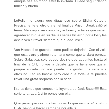
aunque sea en modo estrella invitada. Puede seguir dando
mucho y bueno.
LoFelip me alegra que digas eso sobre Elisha Cutbert.
Precisamente el otro día en el final de Prison Break salió el
tema. Me alegra ver como hay actores y actrices que saben
agradecer lo que en su día las series hicieron por ellos y les
devuelven el favor siempre que puede. Así sí.
Van Hessa si te gustaba como pudiste dejarla!!! Con el vicio
que es... claro y ahora retomarla como que te dará pereza.
Sobre Galáctica, solo puedo decirte que aguantes hasta el
final de la 1ºT, no voy a decirte que te tiene que gustar
porque a cada uno nos puede una gustar una serie y a
otros no. Eso es báscio pero creo que todavía te puedes
llevar una grata sorpresa con la serie.
Kratos tienes que conocer la leyenda de Jack Bauer!!!! Esta
serie te atrapará si te pones con ella.
Que pena que seamos tan pocos lo que vemos 24 a ritmo
USA, hay que hacer campaña por ella :)