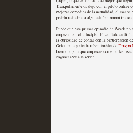
(supongo que en Junio), que mejor que llegar
Tranquilamente os dejo con el piloto online de
Las series disponibles 
mejores comedias de la actualidad, al menos e
podría reducirse a algo así: "mi mamá trafica
tienen fecha de caducid
Puede que este primer episodio de Weeds no t
MOLTISANTI
empezar por el principio. El capítulo se titul
Recomendación de la semana
la curiosidad de contar con la participación d
Goku en la película (abominable) de
Dragon 
buen día para que empieces con ella, las risa
engancharos a la serie:
La barrera de las 500 se
desde Silicon Valley
MOLTISANTI
Recomendación de la semana