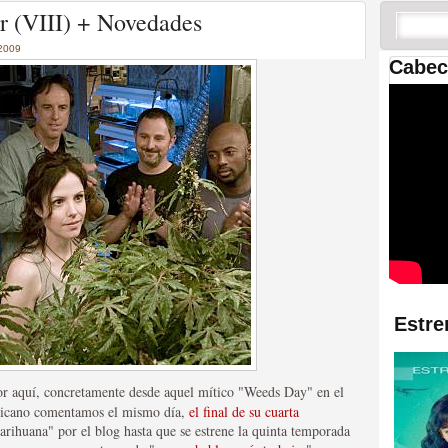
 las temporadas de Game
r (VIII) + Novedades
us mejores tráilers
2009
Cabec
res de la ficción
Estre
r aquí, concretamente desde aquel mítico "Weeds Day" en el
ericano comentamos el mismo día,
el final de su cuarta
marihuana" por el blog hasta que se estrene la quinta temporada