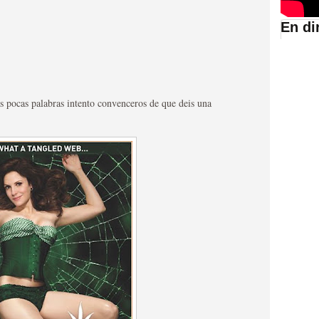
En di
suario de HBO España
s pocas palabras intento convenceros de que deis una
abar siendo una de las
istoria