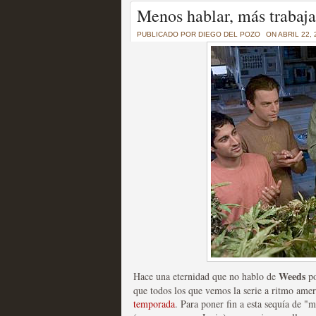
Un recorrido por todas
Menos hablar, más trabaja
of Thrones a través de s
PUBLICADO POR
DIEGO DEL POZO
ON ABRIL 22, 
MOLTISANTI
Recomendación de la semana
La burbuja de los jugado
original
MOLTISANTI
Recomendación de la semana
Weeds
Hace una eternidad que no hablo de
po
que todos los que vemos la serie a ritmo am
temporada
. Para poner fin a esta sequía de "