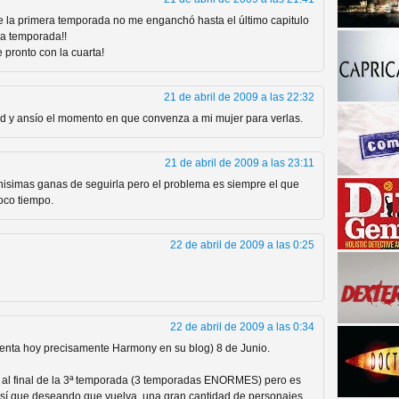
ue la primera temporada no me enganchó hasta el último capitulo
da temporada!!
 pronto con la cuarta!
21 de abril de 2009 a las 22:32
d y ansío el momento en que convenza a mi mujer para verlas.
21 de abril de 2009 a las 23:11
a descubrir la "verdad"
hisimas ganas de seguirla pero el problema es siempre el que
oco tiempo.
22 de abril de 2009 a las 0:25
22 de abril de 2009 a las 0:34
menta hoy precisamente Harmony en su blog) 8 de Junio.
 al final de la 3ª temporada (3 temporadas ENORMES) pero es
así que deseando que vuelva, una gran cantidad de personajes