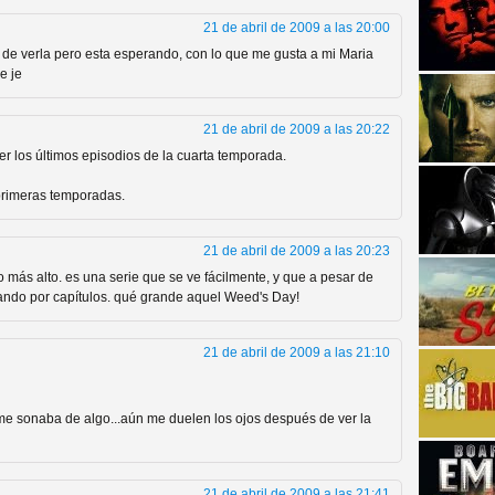
21 de abril de 2009 a las 20:00
 de verla pero esta esperando, con lo que me gusta a mi Maria
e je
21 de abril de 2009 a las 20:22
r los últimos episodios de la cuarta temporada.
strellas de cine y
primeras temporadas.
21 de abril de 2009 a las 20:23
o más alto. es una serie que se ve fácilmente, y que a pesar de
ando por capítulos. qué grande aquel Weed's Day!
21 de abril de 2009 a las 21:10
me sonaba de algo...aún me duelen los ojos después de ver la
adas están en peligro de
21 de abril de 2009 a las 21:41