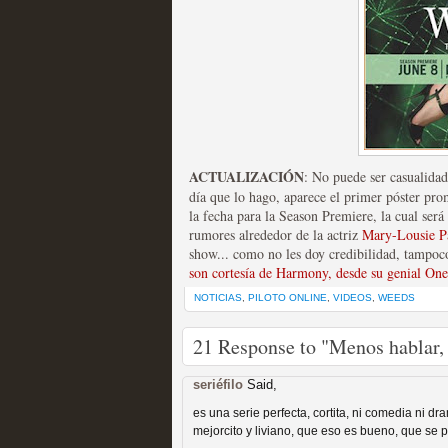
Fin de ciclo para las ser
MOLTISANTI
Recomendación de la semana
ACTUALIZACIÓN
: No puede ser casualida
día que lo hago, aparece el primer póster pr
la fecha para la Season Premiere, la cual ser
rumores alrededor de la actriz
Mary-Lousie P
show... como no les doy credibilidad, tampoc
son cortesía de Harmony, desde su genial On
NOTICIAS
,
PILOTO ONLINE
,
VIDEOS
,
WEEDS
21 Response to "Menos hablar, 
Taboo es otra miniserie 
miniserie
seriéfilo
Said,
es una serie perfecta, cortita, ni comedia ni d
MOLTISANTI
mejorcito y liviano, que eso es bueno, que se 
Recomendación de la semana