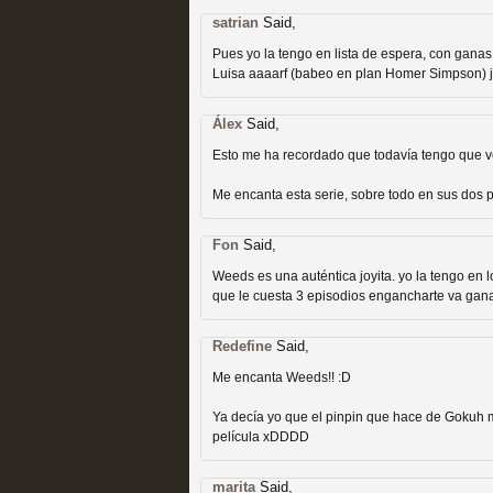
Recomendación de la semana
satrian
Said,
Pues yo la tengo en lista de espera, con ganas
Luisa aaaarf (babeo en plan Homer Simpson) j
Álex
Said,
Esto me ha recordado que todavía tengo que ve
Las productoras de las e
Me encanta esta serie, sobre todo en sus dos 
televisión
Fon
Said,
MOLTISANTI
Weeds es una auténtica joyita. yo la tengo en l
Recomendación de la semana
que le cuesta 3 episodios engancharte va gan
Redefine
Said,
Me encanta Weeds!! :D
Ya decía yo que el pinpin que hace de Gokuh 
película xDDDD
Las series de 10 tempor
marita
Said,