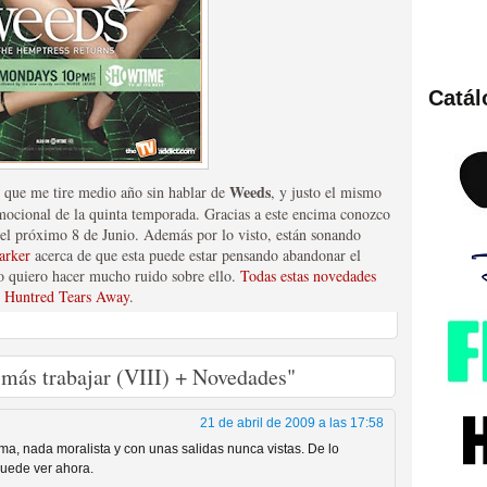
Catá
ies de viajes en el tiempo
Weeds
d que me tire medio año sin hablar de
, y justo el mismo
omocional de la quinta temporada. Gracias a este encima conozco
á el próximo 8 de Junio. Además por lo visto, están sonando
arker
acerca de que esta puede estar pensando abandonar el
o quiero hacer mucho ruido sobre ello.
Todas estas novedades
e Huntred Tears Away
.
más trabajar (VIII) + Novedades"
británica que no es
21 de abril de 2009 a las 17:58
rama, nada moralista y con unas salidas nunca vistas. De lo
puede ver ahora.