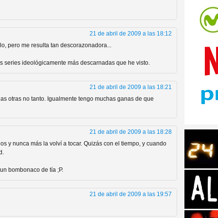
21 de abril de 2009 a las 18:12
ilo, pero me resulta tan descorazonadora...
s series ideológicamente más descarnadas que he visto.
tos de Amazon
21 de abril de 2009 a las 18:21
as otras no tanto. Igualmente tengo muchas ganas de que
21 de abril de 2009 a las 18:28
s y nunca más la volví a tocar. Quizás con el tiempo, y cuando
d.
un bombonaco de tía ;P.
 Personajes de Series de
21 de abril de 2009 a las 19:57