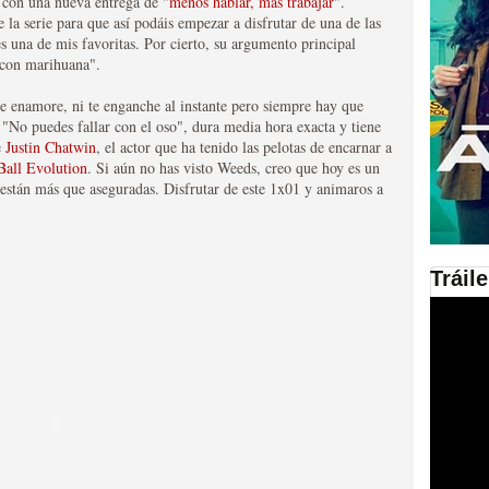
 con una nueva entrega de "
menos hablar, más trabajar
".
 la serie para que así podáis empezar a disfrutar de una de las
en las plataformas SVOD
s una de mis favoritas. Por cierto, su argumento principal
 con marihuana".
ad
e enamore, ni te enganche al instante pero siempre hay que
a "No puedes fallar con el oso", dura media hora exacta y tiene
e
Justin Chatwin
, el actor que ha tenido las pelotas de encarnar a
Ball Evolution
. Si aún no has visto Weeds, creo que hoy es un
s están más que aseguradas. Disfrutar de este 1x01 y animaros a
Tráil
ries al año se superará