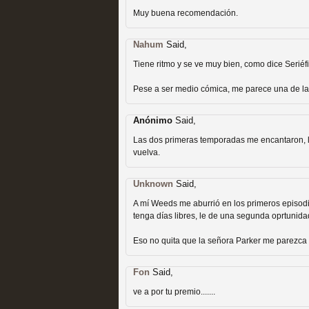
Muy buena recomendación.
Nahum
Said,
Tiene ritmo y se ve muy bien, como dice Seriéf
Pese a ser medio cómica, me parece una de la
Las temporadas de pilo
MOLTISANTI
Anónimo
Said,
Recomendación de la semana
Las dos primeras temporadas me encantaron, l
vuelva.
Unknown
Said,
A mí Weeds me aburrió en los primeros episodio
tenga días libres, le de una segunda oprtunida
Eso no quita que la señora Parker me parezca 
Galería con los Mejores
Fon
Said,
Televisión
ve a por tu premio.......
MOLTISANTI