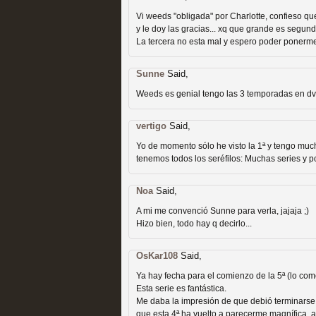
extinción
Vi weeds "obligada" por Charlotte, confieso q
MOLTISANTI
y le doy las gracias... xq que grande es segun
Recomendación de la semana
La tercera no esta mal y espero poder ponerme
Sunne
Said,
Weeds es genial tengo las 3 temporadas en dv
vertigo
Said,
Expediente X: Guía par
Yo de momento sólo he visto la 1ª y tengo muc
tenemos todos los seréfilos: Muchas series y p
MOLTISANTI
Recomendación de la semana
Noa
Said,
A mi me convenció Sunne para verla, jajaja ;)
Hizo bien, todo hay q decirlo...
OsKar108
Said,
Ya hay fecha para el comienzo de la 5ª (lo co
Esta serie es fantástica.
Me daba la impresión de que debió terminarse
La taquilla de las series
que esta 4ª ha vuelto a parecerme magnífica, 