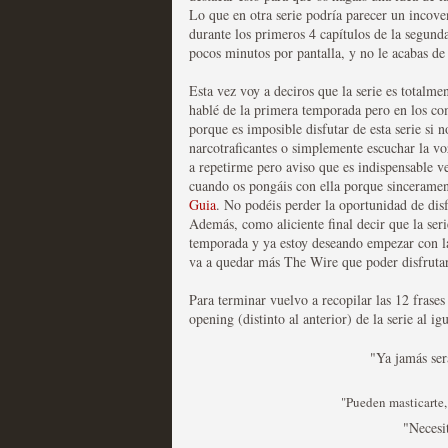
Lo que en otra serie podría parecer un incove
durante los primeros 4 capítulos de la segun
pocos minutos por pantalla, y no le acabas d
Mi experiencia como u
Esta vez voy a deciros que la serie es totalme
MOLTISANTI
hablé de la primera temporada pero en los co
Recomendación de la semana
porque es imposible disfutar de esta serie si n
narcotraficantes o simplemente escuchar la voz
a repetirme pero aviso que es indispensable ve
cuando os pongáis con ella porque sincerament
Guia
. No podéis perder la oportunidad de dis
Además, como aliciente final decir que la ser
temporada y ya estoy deseando empezar con la
va a quedar más The Wire que poder disfrutar
Para terminar vuelvo a recopilar las 12 frases
The Get Down o cómo ac
opening (distinto al anterior) de la serie al i
series más caras de la h
"Ya jamás ser
MOLTISANTI
Recomendación de la semana
"Pueden masticarte,
"Necesi