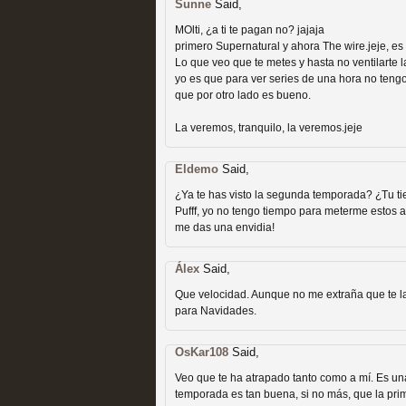
Sunne
Said,
MOlti, ¿a ti te pagan no? jajaja
primero Supernatural y ahora The wire.jeje, e
Lo que veo que te metes y hasta no ventilarte 
yo es que para ver series de una hora no teng
que por otro lado es bueno.
Las temporadas de pilo
La veremos, tranquilo, la veremos.jeje
MOLTISANTI
Eldemo
Said,
Recomendación de la semana
¿Ya te has visto la segunda temporada? ¿Tu t
Pufff, yo no tengo tiempo para meterme estos a
me das una envidia!
Álex
Said,
Que velocidad. Aunque no me extraña que te la 
para Navidades.
Galería con los Mejores
OsKar108
Said,
Televisión
Veo que te ha atrapado tanto como a mí. Es una
temporada es tan buena, si no más, que la prim
MOLTISANTI