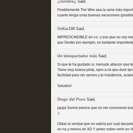
extinción
¿nombre¿
Said,
MOLTISANTI
Posiblemente The Wire sea la serie más import
Recomendación de la semana
cuanto tenga unas buenas vacaciones (posibl
OsKar108
Said,
IMPRESCINDIBLE en v.o. y eso que no soy nada 
que Dexter por ejemplo, es bastante important
Un telespectador más
Said,
Expediente X: Guía par
Si que te ha gustado si, menudo atracon que t
MOLTISANTI
Tiene muy buena pinta, epro a mi qeu dure ta
facilidad para ver serries y tu insistencia, ac
Recomendación de la semana
Saludos!
Diego del Pozo
Said,
jajaja Sunne parece que no me conocieras toavi
:)
Oskar la verdad que no sabría por cual decant
en na y menos eh XD Y amen sobre verlo en Ver
La taquilla de las series