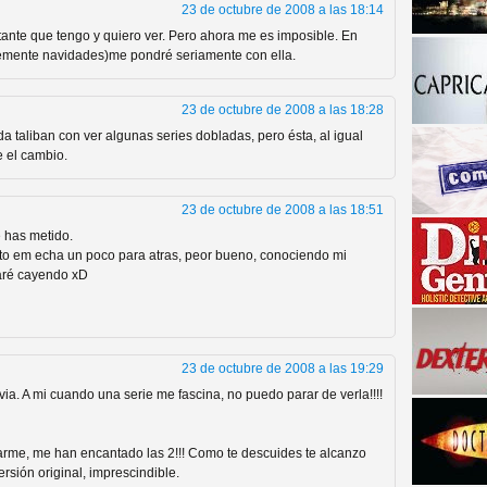
23 de octubre de 2008 a las 18:14
ante que tengo y quiero ver. Pero ahora me es imposible. En
emente navidades)me pondré seriamente con ella.
23 de octubre de 2008 a las 18:28
taliban con ver algunas series dobladas, pero ésta, al igual
e el cambio.
23 de octubre de 2008 a las 18:51
a descubrir la "verdad"
e has metido.
nto em echa un poco para atras, peor bueno, conociendo mi
abaré cayendo xD
23 de octubre de 2008 a las 19:29
a. A mi cuando una serie me fascina, no puedo parar de verla!!!!
arme, me han encantado las 2!!! Como te descuides te alcanzo
sión original, imprescindible.