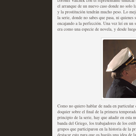
coronel Valchek con el representante sindical
el arranque de un nuevo caso donde no solo la
y la prostitución tendrán mucho peso. Lo mej
Las series disponibles 
la serie, donde no sabes que pasa, ni quienes s
tienen fecha de caducid
encajando a la perfección. Una vez leí en un
era como una especie de novela, y desde luego
MOLTISANTI
Recomendación de la semana
La barrera de las 500 se
desde Silicon Valley
Como no quiero hablar de nada en particular d
MOLTISANTI
doquier sobre el final de la primera temporad
Recomendación de la semana
principio de la serie, hay que añadir en esta nu
banda del Griego, los trabajadores de los est
grupos que participaron en la historia de la
destacar esto para que os hagáis una idea de l