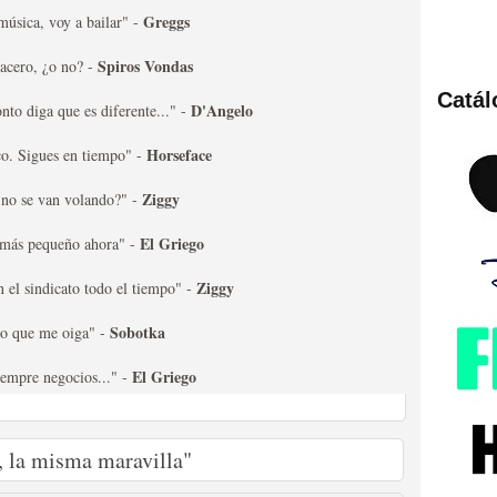
Greggs
música, voy a bailar" -
Spiros Vondas
acero, ¿o no? -
Catá
D'Angelo
nto diga que es diferente..." -
ies de viajes en el tiempo
Horseface
co. Sigues en tiempo" -
Ziggy
 no se van volando?" -
El Griego
más pequeño ahora" -
Ziggy
 el sindicato todo el tiempo" -
Sobotka
to que me oiga" -
El Griego
iempre negocios..." -
británica que no es
, la misma maravilla"