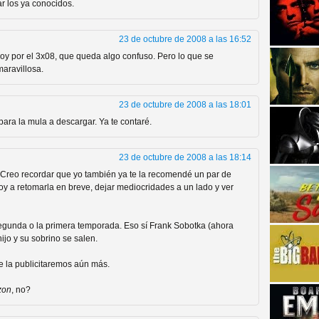
r los ya conocidos.
23 de octubre de 2008 a las 16:52
y por el 3x08, que queda algo confuso. Pero lo que se
aravillosa.
23 de octubre de 2008 a las 18:01
strellas de cine y
para la mula a descargar. Ya te contaré.
23 de octubre de 2008 a las 18:14
!! Creo recordar que yo también ya te la recomendé un par de
voy a retomarla en breve, dejar mediocridades a un lado y ver
 segunda o la primera temporada. Eso sí Frank Sobotka (ahora
ijo y su sobrino se salen.
e la publicitaremos aún más.
adas están en peligro de
zon
, no?