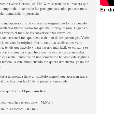
niente (veáse Heroes), en The Wire se trata de tal manera que
da temporada, muchos de los protagonistas solo aparecen unos
En di
e dar demasiada importancia.
suario de HBO España
nte indispensable verla en versión original, no lo hice cuando
mentarios fueron varios los que me lo preguntaron. Digo esto
o aprecias el tono de las conversaciones entres los
 tan característica que tiene cada uno de los personajes. Vuelvo
rla en versión original. Por lo tanto ya sabéis como verla
e, tenéis que hacerlo y para hacerlo más fácil, os enlazo a
su
frutar con una serie que hace que las demás parezcan malas.
ie engancha, tanto que en una semana me he visto esta segunda
 tercera. A este ritmo cuando me quiera dar cuenta, ya no me
.
 (esta temporada tiene un capítulo menos) que aparecen tras el
abar siendo una de las
gual que hice con las 13 de la primera temporada:
istoria
El pequeño Roy
á lo que fue" -
McNulty
 pero tendrán que escupirte" -
Russell
tan un sindicato" -