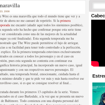
 las temporadas de Game
maravilla
us mejores tráilers
3, 2008
Cabec
e Wire es una maravilla que todo el mundo tiene que ver y a
tir de ahora no me cansaré de repetirlo. Si la
primera
mporada
me encantó (añadir aquí todos los sinónimos posibles),
ta segunda solo ha hecho que confirmar porque esta serie tiene
e ser considerada como una de las mejores de la actualidad
unque ya esté finalizada). Esta segunda temporada me ha
mostrado que The Wire puede permitirse el lujo de arriegar,
cias a su facilidad para tener todo controlado a la perfección,
 explico. En la primera temporada estuvimos exclusivamente
trados en conocer a todos los personajes y en el caso en
res de la ficción
estión, pues esta segunda no contenta con continuar esa
nífica historia principal, ha incorporado un nuevo caso, igual
 apasionante y con sus respectivos nuevos personajes. El
sultado, una temporada brutal, emocionante, cuidada hasta el
Estre
s mínimo detalle y que te pide ver más y más hasta resolver ese
avilloso caso, si es que se consigue resolver al final...
ratada durante los primeros 13 capítulos de la serie. Vemos
ucrados en el caso Barksdale, a la vez que se presenta un nuevo
es de Baltimore. Todo comienza con una disputa personal del