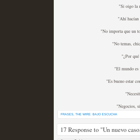
"Si oigo la 
"Ahí hacían 
"No importa que un to
Fin de ciclo para las ser
"No temas, chi
MOLTISANTI
Recomendación de la semana
"¿Por qué
"El mundo es 
"Es bueno estar con
"Necesi
"Negocios, s
Taboo es otra miniserie 
FRASES
,
THE WIRE: BAJO ESCUCHA
miniserie
17 Response to "Un nuevo caso
MOLTISANTI
Recomendación de la semana