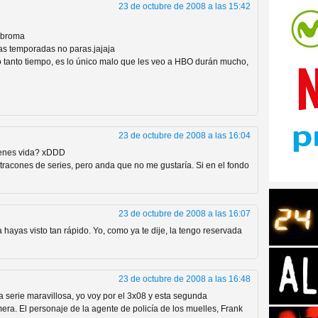
23 de octubre de 2008 a las 15:42
s broma
las temporadas no paras.jajaja
o tanto tiempo, es lo único malo que les veo a HBO durán mucho,
tos de Amazon
23 de octubre de 2008 a las 16:04
ienes vida? xDDD
tracones de series, pero anda que no me gustaría. Si en el fondo
23 de octubre de 2008 a las 16:07
hayas visto tan rápido. Yo, como ya te dije, la tengo reservada
 Personajes de Series de
23 de octubre de 2008 a las 16:48
 serie maravillosa, yo voy por el 3x08 y esta segunda
era. El personaje de la agente de policía de los muelles, Frank