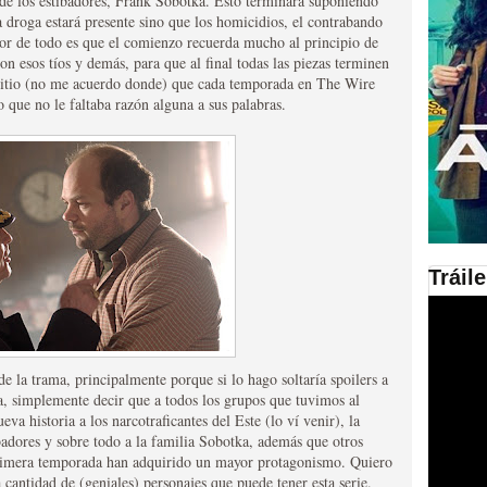
 de los estibadores, Frank Sobotka. Esto terminará suponiendo
 droga estará presente sino que los homicidios, el contrabando
or de todo es que el comienzo recuerda mucho al principio de
en las plataformas SVOD
on esos tíos y demás, para que al final todas las piezas terminen
ad
 sitio (no me acuerdo donde) que cada temporada en The Wire
 que no le faltaba razón alguna a sus palabras.
Tráil
ries al año se superará
e la trama, principalmente porque si lo hago soltaría spoilers a
a, simplemente decir que a todos los grupos que tuvimos al
eva historia a los narcotraficantes del Este (lo ví venir), la
ibadores y sobre todo a la familia Sobotka, además que otros
 primera temporada han adquirido un mayor protagonismo. Quiero
a cantidad de (geniales) personajes que puede tener esta serie.