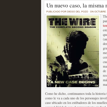
Un recorrido por todas
Un nuevo caso, la misma 
of Thrones a través de s
PUBLICADO POR
DIEGO DEL POZO
ON OCTUBRE 2
Th
MOLTISANTI
par
Recomendación de la semana
te
es
qu
(a
de
gra
me
cen
La burbuja de los jugado
cu
mag
original
de
re
MOLTISANTI
má
Recomendación de la semana
mar
Como he dicho, continuamos toda la historia t
como le va a cada uno de los personajes invol
caso ubicado en los estibadores de los muell