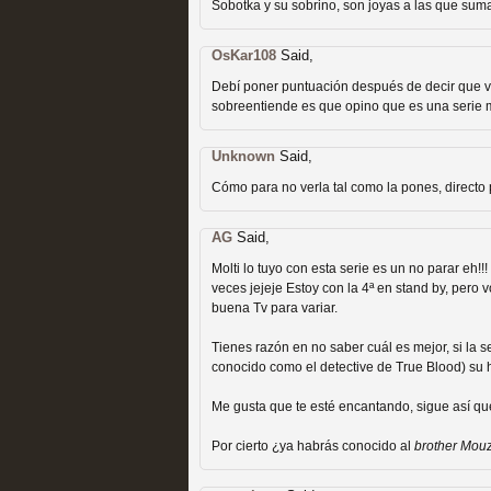
Sobotka y su sobrino, son joyas a las que suma
Recomendación de la semana
OsKar108
Said,
Debí poner puntuación después de decir que vo
sobreentiende es que opino que es una serie m
Unknown
Said,
Las productoras de las e
Cómo para no verla tal como la pones, directo 
televisión
AG
Said,
MOLTISANTI
Molti lo tuyo con esta serie es un no parar eh!
Recomendación de la semana
veces jejeje Estoy con la 4ª en stand by, pero 
buena Tv para variar.
Tienes razón en no saber cuál es mejor, si la
conocido como el detective de True Blood) su h
Me gusta que te esté encantando, sigue así qu
Las series de 10 tempor
Por cierto ¿ya habrás conocido al
brother Mou