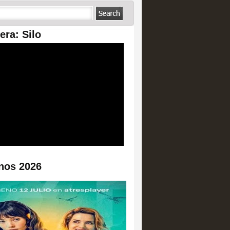
era: Silo
nos 2026