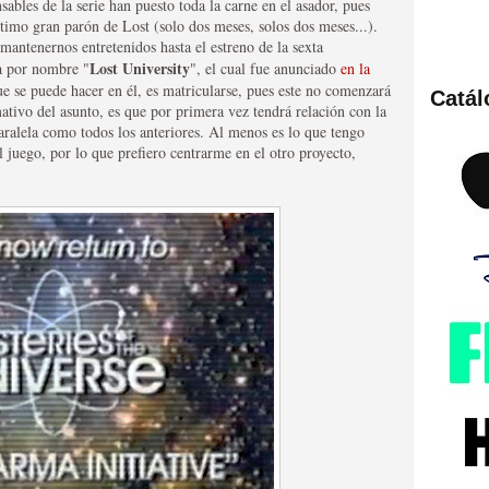
sables de la serie han puesto toda la carne en el asador, pues
ltimo gran parón de Lost (solo dos meses, solos dos meses...).
mantenernos entretenidos hasta el estreno de la sexta
Lost University
va por nombre "
", el cual fue anunciado
en la
ue se puede hacer en él, es matricularse, pues este no comenzará
Catá
tivo del asunto, es que por primera vez tendrá relación con la
ies de viajes en el tiempo
paralela como todos los anteriores. Al menos es lo que tengo
 juego, por lo que prefiero centrarme en el otro proyecto,
británica que no es