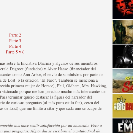
Parte 2
Parte 3
Parte 4
strellas de cine y
Parte 5 y 6
más sobre la Iniciativa Dharma y algunos de sus miembros,
 Gerald Degroot (fundador) y Alvar Hanso (financiador del
resantes como Ann Arbor, el envío de suministros por parte de
 de Lost) o la estación "El Faro". También se menciona a
recida primera mujer de Horace), Phil, Oldham, Mrs. Hawking,
u visionado porque me han parecido mucho más interesantes de
 Para terminar quiero destacar la figura del narrador del
ie de curiosas preguntas (al más puro estilo fan), cerca del
istas de Lost) que me limito a citar y que cada uno se ocupe de
adas están en peligro de
conocido nos hace sentir satisfacción por un momento. Pero a
ar más preguntas. Algún día se escribirá el capítulo final de