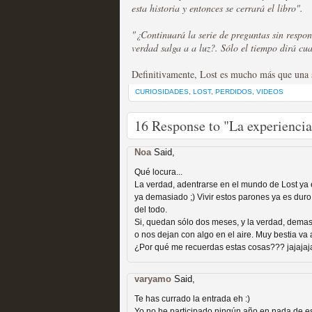
extinción
esta historia y entonces se cerrará el libro".
MOLTISANTI
"¿Continuará la serie de preguntas sin respo
Recomendación de la semana
verdad salga a a luz?. Sólo el tiempo dirá cual
Definitivamente, Lost es mucho más que una se
CURIOSIDADES
,
LOST
,
PERDIDOS
,
VIDEOS
16 Response to "La experiencia
Expediente X: Guía par
Noa
Said,
MOLTISANTI
Qué locura...
Recomendación de la semana
La verdad, adentrarse en el mundo de Lost ya 
ya demasiado ;) Vivir estos parones ya es duro,
del todo.
Si, quedan sólo dos meses, y la verdad, demasi
o nos dejan con algo en el aire. Muy bestia va a
¿Por qué me recuerdas estas cosas??? jajajaj
varyamo
Said,
Te has currado la entrada eh :)
La taquilla de las series
Yo no he participado ningún año en nada de es