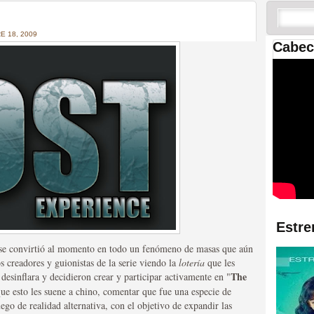
 las temporadas de Game
us mejores tráilers
 18, 2009
Cabec
res de la ficción
Estre
, se convirtió al momento en todo un fenómeno de masas que aún
s creadores y guionistas de la serie viendo la
lotería
que les
The
 desinflara y decidieron crear y participar activamente en "
que esto les suene a chino, comentar que fue una especie de
ego de realidad alternativa, con el objetivo de expandir las