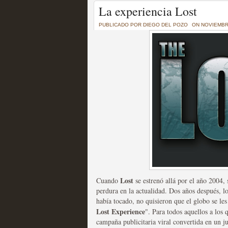
Un recorrido por todas
La experiencia Lost
of Thrones a través de s
PUBLICADO POR
DIEGO DEL POZO
ON NOVIEMBRE
MOLTISANTI
Recomendación de la semana
La burbuja de los jugado
original
MOLTISANTI
Recomendación de la semana
Lost
Cuando
se estrenó allá por el año 2004
perdura en la actualidad. Dos años después, lo
había tocado, no quisieron que el globo se les
Lost Experience
". Para todos aquellos a los 
campaña publicitaria viral convertida en un ju