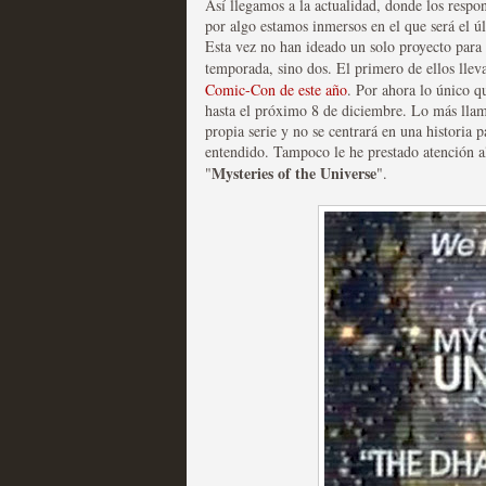
Así llegamos a la actualidad, donde los respon
por algo estamos inmersos en el que será el ú
Esta vez no han ideado un solo proyecto para 
temporada, sino dos. El primero de ellos lle
Comic-Con de este año
. Por ahora lo único q
hasta el próximo 8 de diciembre. Lo más llama
Fin de ciclo para las ser
propia serie y no se centrará en una historia 
entendido. Tampoco le he prestado atención al
MOLTISANTI
Mysteries of the Universe
"
Recomendación de la semana
".
Taboo es otra miniserie 
miniserie
MOLTISANTI
Recomendación de la semana