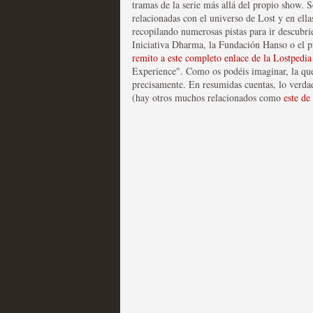
tramas de la serie más allá del propio show. 
relacionadas con el universo de Lost y en ella
Las series disponibles 
recopilando numerosas pistas para ir descubri
Iniciativa Dharma, la Fundación Hanso o el p
tienen fecha de caducid
remito a este completo enlace de la Lostpedia
Experience". Como os podéis imaginar, la que
MOLTISANTI
precisamente. En resumidas cuentas, lo verdad
Recomendación de la semana
(hay otros muchos relacionados como
este de
La barrera de las 500 se
desde Silicon Valley
MOLTISANTI
Recomendación de la semana