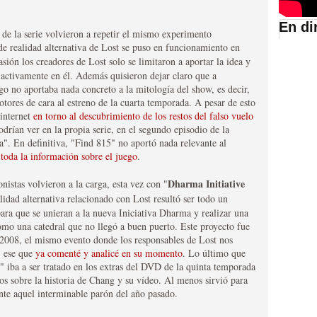
En di
as de la serie volvieron a repetir el mismo experimento
e realidad alternativa de Lost se puso en funcionamiento en
suario de HBO España
asión los creadores de Lost solo se limitaron a aportar la idea y
n activamente en él. Además quisieron dejar claro que a
go no aportaba nada concreto a la mitología del show, es decir,
tores de cara al estreno de la cuarta temporada. A pesar de esto
 internet
en torno al descubrimiento de los restos del falso vuelo
drían ver en la propia serie, en el segundo episodio de la
". En definitiva, "Find 815" no aportó nada relevante al
toda la información sobre el juego
.
Dharma Initiative
onistas volvieron a la carga, esta vez con "
alidad alternativa relacionado con Lost resultó ser todo un
 para que se unieran a la nueva Iniciativa Dharma y realizar una
abar siendo una de las
como una catedral que no llegó a buen puerto. Este proyecto fue
008, el mismo evento donde los responsables de Lost nos
istoria
, ese que
ya comenté y analicé en su momento
. Lo último que
" iba a ser tratado en los extras del DVD de la quinta temporada
 sobre la historia de Chang y su vídeo. Al menos sirvió para
nte aquel interminable parón del año pasado.