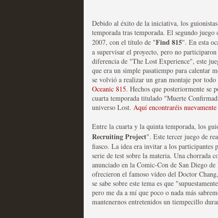
Debido al éxito de la iniciativa, los guionist
temporada tras temporada. El segundo juego d
Mi experiencia como u
Find 815
2007, con el título de "
". En esta oc
a supervisar el proyecto, pero no participaro
MOLTISANTI
diferencia de "The Lost Experience", este jue
Recomendación de la semana
que era un simple pasatiempo para calentar mo
se volvió a realizar un gran montaje por todo
Oceanic 815
. Hechos que posteriormente se po
cuarta temporada titulado "Muerte Confirmada
universo Lost.
Aquí encontraréis nuevamente 
Entre la cuarta y la quinta temporada, los gui
Recruiting Project
". Este tercer juego de re
fiasco. La idea era invitar a los participantes
The Get Down o cómo ac
serie de test sobre la materia. Una chorrada 
anunciado en la Comic-Con de San Diego de 2
series más caras de la h
ofrecieron el famoso vídeo del Doctor Chang
se sabe sobre este tema es que "supuestamente
MOLTISANTI
pero me da a mí que poco o nada más sabremos
Recomendación de la semana
mantenernos entretenidos un tiempecillo dura