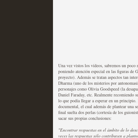
Recomendación de la semana
Las productoras de las e
televisión
Una vez vistos los vídeos, sabremos un poco 
poniendo atención especial en las figuras de
MOLTISANTI
proyecto). Además se tratan aspectos tan inte
Recomendación de la semana
Dharma (uno de los misterios por antonomasia
personajes como Olivia Goodspeed (la desapa
Daniel Faraday, etc. Realmente recomiendo s
lo que podía llegar a esperar en un principio.
documental, el cual además de plantear una ser
final suelta dos perlas (cortesía de los guion
sacar sus propias conclusiones:
Las series de 10 tempor
"Encontrar respuestas en el ámbito de lo des
veces las respuestas sólo contribuyen a plante