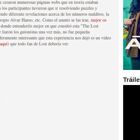
Se crearon numerosas páginas webs que en teoría estaban
s los participantes tuvieron que ir resolviendo puzzles y
en las plataformas SVOD
endo diferente revelaciones acerca de los números malditos, la
ropio Alvar Hanso, etc. Como el asunto se las trae,
mejor os
ad
donde entenderéis mejor en que consitió esta "The Lost
 liaron los guionistas una vez más, no fue pequeña
eramente interesante que esta experiencia nos dejó es un vídeo
 aquí
) que todo fan de Lost debería ver:
Tráil
ries al año se superará