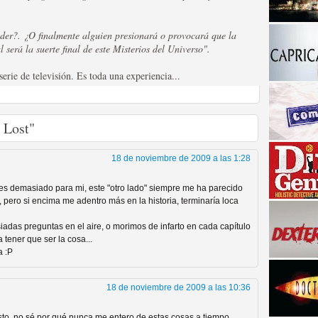
nder?. ¿O finalmente alguien presionará o provocará que la
 será la suerte final de este Misterios del Universo".
rie de televisión. Es toda una experiencia...
 Lost"
a descubrir la "verdad"
18 de noviembre de 2009 a las 1:28
es demasiado para mi, este "otro lado" siempre me ha parecido
 pero si encima me adentro más en la historia, terminaría loca
adas preguntas en el aire, o morimos de infarto en cada capítulo
 tener que ser la cosa...
a :P
18 de noviembre de 2009 a las 10:36
to, no sé por qué nunca me entero de estas cosas a tiempo,