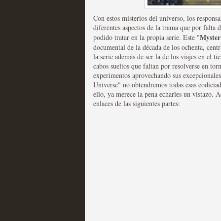
Con estos misterios del universo, los responsa
diferentes aspectos de la trama que por falt
Mysteri
podido tratar en la propia serie. Este "
documental de la década de los ochenta, cent
la serie además de ser la de los viajes en el 
cabos sueltos que faltan por resolverse en torn
Las temporadas de pilo
experimentos aprovechando sus excepcionales
Universe" no obtendremos todas esas codiciad
MOLTISANTI
ello, ya merece la pena echarles un vistazo. A
Recomendación de la semana
enlaces de las siguientes partes:
Galería con los Mejores
Televisión
MOLTISANTI