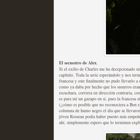
Fin de ciclo para las ser
MOLTISANTI
Recomendación de la semana
El secuestro de Alex
.
Si el exilio de Charles me ha decepcionado un
capítulo. Toda la serie esperándolo y nos t
francesa y este finalmente no pudo llevarlo a
como ya daba por hecho que los susurros eran
escuchara, corriera en dirección contraria, 
es para mí un gazapo en sí, pues la francesa 
(¿cómo es posible que no reconociera a Ben el
Taboo es otra miniserie 
columna de humo negro el día que se llevaron 
jóven Rosseau podía haber puesto más empeño 
miniserie
ahí, simplemente espero que lo terminen expl
MOLTISANTI
Recomendación de la semana