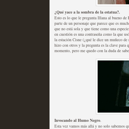
extinción
MOLTISANTI
¿Qué yace a la sombra de la estatua?.
Recomendación de la semana
Esto es lo que le pregunta Illana al bueno de 
parte de un personaje que parece que es much
que no está sola y que tiene como una especie
en cuestión es una contraseña como la que us
la estación Cisne (¿qué le dice un muñeco de 
hizo con otros y la pregunta es la clave para
momento, pero me quedo con la duda de saber 
Expediente X: Guía par
MOLTISANTI
Recomendación de la semana
Invocando al Humo Negro
.
Esta vez vamos más allá y no solo sabemos q
La taquilla de las series