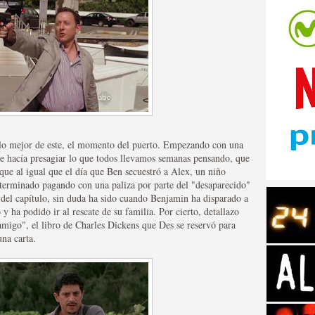
tos de Amazon
n lo mejor de este, el momento del puerto. Empezando con una
e hacía presagiar lo que todos llevamos semanas pensando, que
que al igual que el día que Ben secuestró a Alex, un niño
a terminado pagando con una paliza por parte del "desaparecido"
 capítulo, sin duda ha sido cuando Benjamin ha disparado a
 ha podido ir al rescate de su familia. Por cierto, detallazo
migo", el libro de Charles Dickens que Des se reservó para
una carta.
 Personajes de Series de