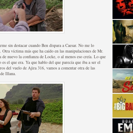
e sin destacar cuando Ben dispara a Caesar. No me lo
strellas de cine y
. Otra víctima más que ha caído en las manipulaciones de Mr.
a de nuevo la confianza de Locke, o al menos eso creía. Lo que
es el que era. Ya que hablo del que parecía que iba a ser el
ros del vuelo de Ajira 316, vamos a comentar otra de las
de Illana.
adas están en peligro de