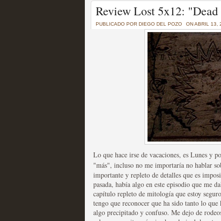
Un recorrido por todas
Review Lost 5x12: "Dead 
of Thrones a través de s
PUBLICADO POR
DIEGO DEL POZO
ON ABRIL 13, 
MOLTISANTI
Recomendación de la semana
La burbuja de los jugado
original
Lo que hace irse de vacaciones, es Lunes y p
MOLTISANTI
"más", incluso no me importaría no hablar sob
Recomendación de la semana
importante y repleto de detalles que es imposi
pasada, había algo en este episodio que me d
capítulo repleto de mitología que estoy segur
tengo que reconocer que ha sido tanto lo qu
algo precipitado y confuso. Me dejo de rodeo