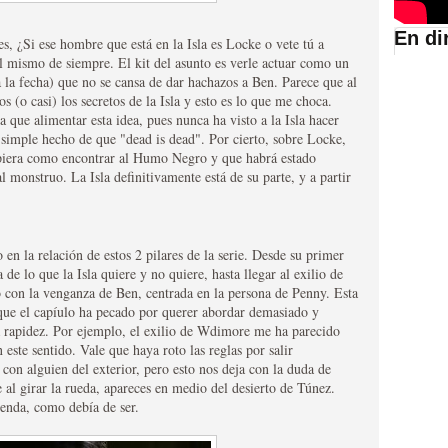
En di
, ¿Si ese hombre que está en la Isla es Locke o vete tú a
el mismo de siempre. El kit del asunto es verle actuar como un
suario de HBO España
 la fecha) que no se cansa de dar hachazos a Ben. Parece que al
s (o casi) los secretos de la Isla y esto es lo que me choca.
 que alimentar esta idea, pues nunca ha visto a la Isla hacer
l simple hecho de que "dead is dead". Por cierto, sobre Locke,
piera como encontrar al Humo Negro y que habrá estado
 monstruo. La Isla definitivamente está de su parte, y a partir
 en la relación de estos 2 pilares de la serie. Desde su primer
de lo que la Isla quiere y no quiere, hasta llegar al exilio de
o con la venganza de Ben, centrada en la persona de Penny. Esta
abar siendo una de las
 que el capíulo ha pecado por querer abordar demasiado y
a rapidez. Por ejemplo, el exilio de Wdimore me ha parecido
istoria
este sentido. Vale que haya roto las reglas por salir
 con alguien del exterior, pero esto nos deja con la duda de
 al girar la rueda, apareces en medio del desierto de Túnez.
menda, como debía de ser.