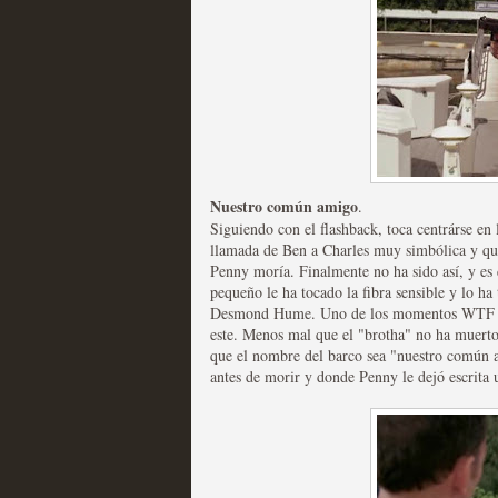
Las temporadas de pilo
MOLTISANTI
Nuestro común amigo
.
Recomendación de la semana
Siguiendo con el flashback, toca centrárse e
llamada de Ben a Charles muy simbólica y qu
Penny moría. Finalmente no ha sido así, y es 
pequeño le ha tocado la fibra sensible y lo h
Desmond Hume. Uno de los momentos WTF del
este. Menos mal que el "brotha" no ha muerto y
que el nombre del barco sea "nuestro común a
antes de morir y donde Penny le dejó escrita 
Galería con los Mejores
Televisión
MOLTISANTI