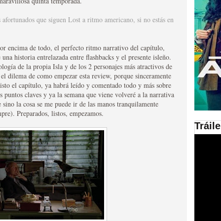
 maravillosa quinta temporada.
en las plataformas SVOD
 afortunados que siguen Lost a ritmo americano, si no estás en
ad
or encima de todo, el perfecto ritmo narrativo del capítulo,
a historia entrelazada entre flashbacks y el presente isleño.
ogía de la propia Isla y de los 2 personajes más atractivos de
 el dilema de como empezar esta review, porque sinceramente
visto el capítulo, ya habrá leído y comentado todo y más sobre
 puntos claves y ya la semana que viene volveré a la narrativa
 sino la cosa se me puede ir de las manos tranquilamente
mpre). Preparados, listos, empezamos.
Tráil
ries al año se superará