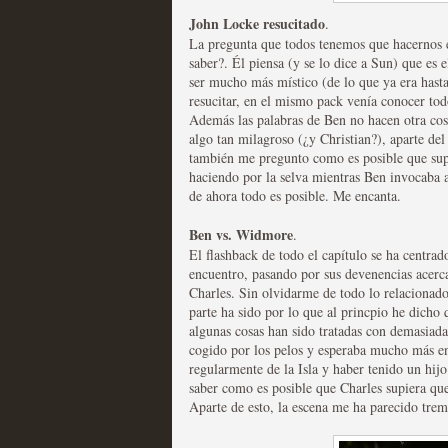
John Locke resucitado
.
La pregunta que todos tenemos que hacernos es
saber?. Él piensa (y se lo dice a Sun) que es 
Mi experiencia como u
ser mucho más místico (de lo que ya era hasta
resucitar, en el mismo pack venía conocer todo
MOLTISANTI
Además las palabras de Ben no hacen otra cosa
Recomendación de la semana
algo tan milagroso (¿y Christian?), aparte de
también me pregunto como es posible que su
haciendo por la selva mientras Ben invocaba al
de ahora todo es posible. Me encanta.
Ben vs. Widmore
.
El flashback de todo el capítulo se ha centrado
encuentro, pasando por sus devenencias acerca 
Charles. Sin olvidarme de todo lo relacionad
The Get Down o cómo ac
parte ha sido por lo que al princpio he dicho
algunas cosas han sido tratadas con demasiad
series más caras de la h
cogido por los pelos y esperaba mucho más en 
regularmente de la Isla y haber tenido un hijo
MOLTISANTI
saber como es posible que Charles supiera que
Recomendación de la semana
Aparte de esto, la escena me ha parecido tre