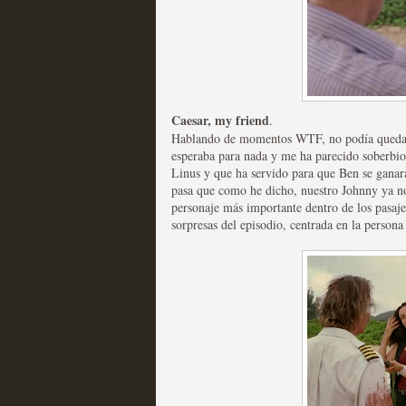
Recomendación de la semana
Caesar, my friend
.
Hablando de momentos WTF, no podía quedarm
Las productoras de las e
esperaba para nada y me ha parecido soberbio
Linus y que ha servido para que Ben se ganar
televisión
pasa que como he dicho, nuestro Johnny ya no 
personaje más importante dentro de los pasaje
MOLTISANTI
sorpresas del episodio, centrada en la persona 
Recomendación de la semana
Las series de 10 tempor