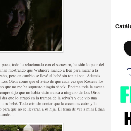
Catá
ies de viajes en el tiempo
 poco, todo lo relacionado con el secuestro, ha sido lo peor del
erminan mostrando que Widmore mandó a Ben para matar a la
 cabo, pero en cambio se llevó al bebé sin ton ni son. Además
 Los Otros como que el aviso de que cada vez que Rosseau los
como que no me ha supuesto ningún shock. Encima toda la escena
siempre dijo que no había visto nunca a ninguno de Los Otros
 día que lo atrapó en la trampa de la selva?) y que vio una
británica que no es
a su bebé. Todo esto sin contar que la escena es cutre y la
para que no se llevaran a su hija. El tema de ver a mini Ethan
icando...