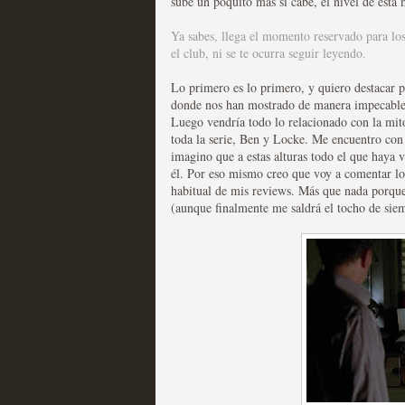
sube un poquito más si cabe, el nivel de esta
Las series disponibles 
Ya sabes, llega el momento reservado para los
el club, ni se te ocurra seguir leyendo.
tienen fecha de caducid
Lo primero es lo primero, y quiero destacar p
MOLTISANTI
donde nos han mostrado de manera impecable un
Recomendación de la semana
Luego vendría todo lo relacionado con la mitol
toda la serie, Ben y Locke. Me encuentro con
imagino que a estas alturas todo el que haya 
él. Por eso mismo creo que voy a comentar los
habitual de mis reviews. Más que nada porque
(aunque finalmente me saldrá el tocho de sie
La barrera de las 500 se
desde Silicon Valley
MOLTISANTI
Recomendación de la semana