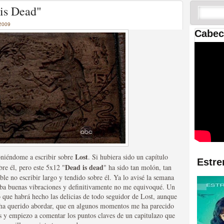
 las temporadas de Game
is Dead"
us mejores tráilers
2009
Cabec
res de la ficción
Lost
oniéndome a escribir sobre
. Si hubiera sido un capítulo
Estre
Dead is dead
re él, pero este 5x12 "
" ha sido tan molón, tan
ble no escribir largo y tendido sobre él. Ya lo avisé la semana
aba buenas vibraciones y definitivamente no me equivoqué. Un
o que habrá hecho las delicias de todo seguidor de Lost, aunque
e ha querido abordar, que en algunos momentos me ha parecido
s y empiezo a comentar los puntos claves de un capitulazo que