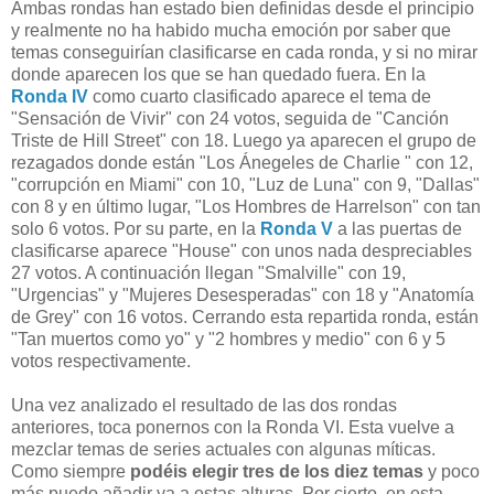
Ambas rondas han estado bien definidas desde el principio
y realmente no ha habido mucha emoción por saber que
temas conseguirían clasificarse en cada ronda, y si no mirar
donde aparecen los que se han quedado fuera. En la
Ronda IV
como cuarto clasificado aparece el tema de
"Sensación de Vivir" con 24 votos, seguida de "Canción
Triste de Hill Street" con 18. Luego ya aparecen el grupo de
rezagados donde están "Los Ánegeles de Charlie " con 12,
"corrupción en Miami" con 10, "Luz de Luna" con 9, "Dallas"
con 8 y en último lugar, "Los Hombres de Harrelson" con tan
solo 6 votos. Por su parte, en la
Ronda V
a las puertas de
clasificarse aparece "House" con unos nada despreciables
27 votos. A continuación llegan "Smalville" con 19,
"Urgencias" y "Mujeres Desesperadas" con 18 y "Anatomía
de Grey" con 16 votos. Cerrando esta repartida ronda, están
"Tan muertos como yo" y "2 hombres y medio" con 6 y 5
votos respectivamente.
Una vez analizado el resultado de las dos rondas
anteriores, toca ponernos con la Ronda VI. Esta vuelve a
mezclar temas de series actuales con algunas míticas.
Como siempre
podéis elegir tres de los diez temas
y poco
más puedo añadir ya a estas alturas. Por cierto, en esta