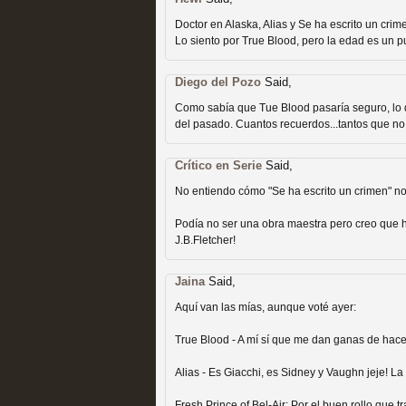
Recomendación de la semana
Doctor en Alaska, Alias y Se ha escrito un crim
Lo siento por True Blood, pero la edad es un pu
Diego del Pozo
Said,
Como sabía que Tue Blood pasaría seguro, lo
del pasado. Cuantos recuerdos...tantos que no 
Las productoras de las e
Crítico en Serie
Said,
televisión
No entiendo cómo "Se ha escrito un crimen" no es la p
MOLTISANTI
Podía no ser una obra maestra pero creo que 
Recomendación de la semana
J.B.Fletcher!
Jaina
Said,
Aquí van las mías, aunque voté ayer:
True Blood - A mí sí que me dan ganas de hace
Las series de 10 tempor
Alias - Es Giacchi, es Sidney y Vaughn jeje! La
Fresh Prince of Bel-Air: Por el buen rollo que t