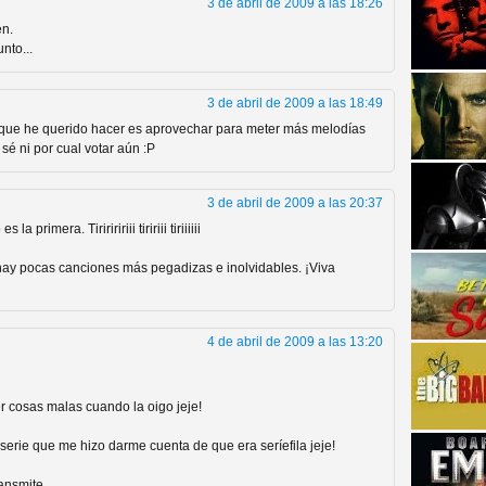
3 de abril de 2009 a las 18:26
en.
nto...
3 de abril de 2009 a las 18:49
 que he querido hacer es aprovechar para meter más melodías
sé ni por cual votar aún :P
strellas de cine y
3 de abril de 2009 a las 20:37
rimera. Tiririririii tiririii tiriiiiii
hay pocas canciones más pegadizas e inolvidables. ¡Viva
4 de abril de 2009 a las 13:20
r cosas malas cuando la oigo jeje!
adas están en peligro de
 serie que me hizo darme cuenta de que era seríefila jeje!
ransmite