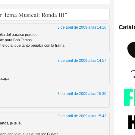
r Tema Musical: Ronda III"
Catá
3 de abril de 2009 a las 14:16
ies de viajes en el tiempo
lía del paraíso perdido.
ente para Bon Temps.
 melodía, que tanto pegaba con la trama.
3 de abril de 2009 a las 14:57
escapa!
3 de abril de 2009 a las 15:30
británica que no es
3 de abril de 2009 a las 15:43
nos, je je je.
erto con lo que les gusta Mc Guiver.