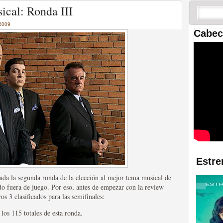
 las temporadas de Game
cal: Ronda III
us mejores tráilers
2009
Cabec
res de la ficción
Estre
zada la segunda ronda de la elección al mejor tema musical de
do fuera de juego. Por eso, antes de empezar con la review
s 3 clasificados para las semifinales:
los 115 totales de esta ronda.