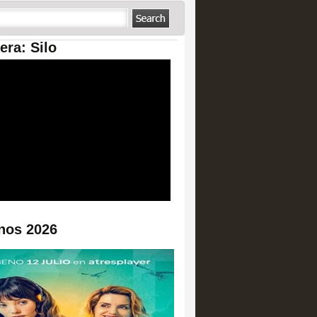
era: Silo
nos 2026