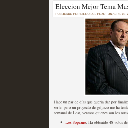
Un recorrido por todas
Eleccion Mejor Tema Musi
of Thrones a través de s
PUBLICADO POR
DIEGO DEL POZO
ON ABRIL 03, 
MOLTISANTI
Recomendación de la semana
La burbuja de los jugado
original
MOLTISANTI
Recomendación de la semana
Hace un par de días que quería dar por finali
serie, pero un proyecto de gripazo me ha teni
semanal de Lost, veamos quienes son los nuevo
Los Soprano
. Ha obtenido 48 votos de 