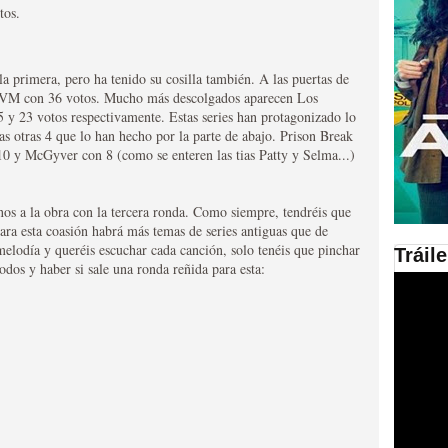
tos.
en las plataformas SVOD
ad
a primera, pero ha tenido su cosilla también. A las puertas de
CAVM con 36 votos. Mucho más descolgados aparecen Los
5 y 23 votos respectivamente. Estas series han protagonizado lo
las otras 4 que lo han hecho por la parte de abajo. Prison Break
10 y McGyver con 8 (como se enteren las tias Patty y Selma...)
nos a la obra con la tercera ronda. Como siempre, tendréis que
Para esta coasión habrá más temas de series antiguas que de
melodía y queréis escuchar cada canción, solo tenéis que pinchar
Tráil
todos y haber si sale una ronda reñida para esta:
ries al año se superará