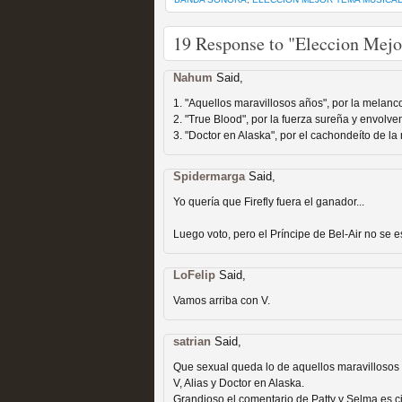
19 Response to "Eleccion Mejo
Nahum
Said,
Fin de ciclo para las ser
1. "Aquellos maravillosos años", por la melanco
2. "True Blood", por la fuerza sureña y envolv
MOLTISANTI
3. "Doctor en Alaska", por el cachondeíto de la
Recomendación de la semana
Spidermarga
Said,
Yo quería que Firefly fuera el ganador...
Luego voto, pero el Príncipe de Bel-Air no se 
LoFelip
Said,
Vamos arriba con V.
Taboo es otra miniserie 
miniserie
satrian
Said,
Que sexual queda lo de aquellos maravillosos a
MOLTISANTI
V, Alias y Doctor en Alaska.
Recomendación de la semana
Grandioso el comentario de Patty y Selma es ci