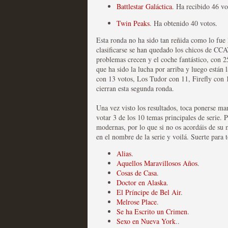
Battlestar Galáctica
. Ha recibido 46 vo
Las series disponibles 
Twin Peaks
. Ha obtenido 40 votos.
tienen fecha de caducid
Esta ronda no ha sido tan reñida como lo fue l
clasificarse se han quedado los chicos de C
MOLTISANTI
problemas crecen y el coche fantástico, con 2
Recomendación de la semana
que ha sido la lucha por arriba y luego están 
con 13 votos, Los Tudor con 11, Firefly con 
cierran esta segunda ronda.
Una vez visto los resultados, toca ponerse ma
votar 3 de los 10 temas principales de serie. 
modernas, por lo que si no os acordáis de su 
en el nombre de la serie y voilá. Suerte para 
La barrera de las 500 se
Alias
.
desde Silicon Valley
Aquellos Maravillosos Años
.
Cosas de Casa
.
MOLTISANTI
Doctor en Alaska
.
Recomendación de la semana
El Príncipe de Bel Air
.
Melrose Place
.
Se ha Escrito un Crimen
.
Sexo en Nueva York
..