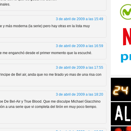
inales.
3 de abril de 2009 a las 15:49
e y más moderna (la serie) pero hay otras en la lista muy
tos de Amazon
3 de abril de 2009 a las 16:59
ue me enganchó desde el primer momento que la escuché.
3 de abril de 2009 a las 17:55
 principe de Bel air, anda que no me tirado yo mas de una risa con
3 de abril de 2009 a las 18:20
cipe De Bel-Air y True Blood. Que me disculpe Michael Giacchino
ción a una serie que vi completa del tirón en muy poco tiempo.
 Personajes de Series de