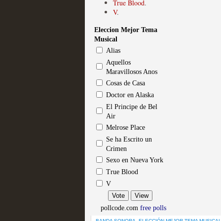
True Blood
.
V
.
Eleccion Mejor Tema
Mi experiencia como u
Musical
Alias
MOLTISANTI
Recomendación de la semana
Aquellos
Maravillosos Anos
Cosas de Casa
Doctor en Alaska
El Principe de Bel
Air
Melrose Place
Se ha Escrito un
Crimen
The Get Down o cómo ac
Sexo en Nueva York
series más caras de la h
True Blood
V
MOLTISANTI
Recomendación de la semana
pollcode.com
free polls
BANDA SONORA
,
ELECCIÓN MEJOR TEMA MUSICA