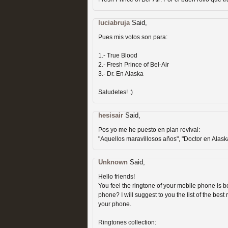
extinción
MOLTISANTI
luciabruja
Said,
Recomendación de la semana
Pues mis votos son para:
1.- True Blood
2.- Fresh Prince of Bel-Air
3.- Dr. En Alaska
Saludetes! :)
Expediente X: Guía par
hesisair
Said,
MOLTISANTI
Recomendación de la semana
Pos yo me he puesto en plan revival:
"Aquellos maravillosos años", "Doctor en Alaska
Unknown
Said,
Hello friends!
You feel the ringtone of your mobile phone is 
phone? I will suggest to you the list of the bes
your phone.
La taquilla de las series
Ringtones collection: