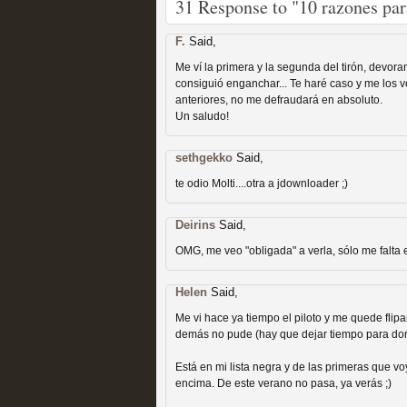
31 Response to "10 razones pa
Recomendación de la semana
F.
Said,
Me ví la primera y la segunda del tirón, devora
consiguió enganchar... Te haré caso y me los 
anteriores, no me defraudará en absoluto.
Un saludo!
Las productoras de las e
sethgekko
Said,
televisión
te odio Molti....otra a jdownloader ;)
MOLTISANTI
Deirins
Said,
Recomendación de la semana
OMG, me veo "obligada" a verla, sólo me falta 
Helen
Said,
Me vi hace ya tiempo el piloto y me quede flip
demás no pude (hay que dejar tiempo para dor
Está en mi lista negra y de las primeras que 
Las series de 10 tempor
encima. De este verano no pasa, ya verás ;)