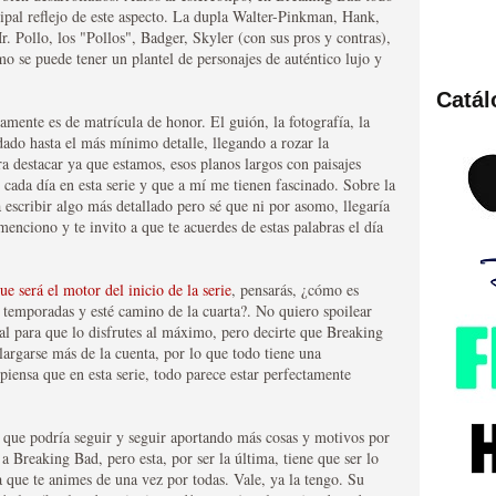
ncipal reflejo de este aspecto. La dupla Walter-Pinkman, Hank,
r. Pollo, los "Pollos", Badger, Skyler (con sus pros y contras),
mo se puede tener un plantel de personajes de auténtico lujo y
Catá
ies de viajes en el tiempo
tamente es de matrícula de honor. El guión, la fotografía, la
dado hasta el más mínimo detalle, llegando a rozar la
a destacar ya que estamos, esos planos largos con paisajes
e cada día en esta serie y que a mí me tienen fascinado. Sobre la
 escribir algo más detallado pero sé que ni por asomo, llegaría
 menciono y te invito a que te acuerdes de estas palabras el día
ue será el motor del inicio de la serie
, pensarás, ¿cómo es
s temporadas y esté camino de la cuarta?. No quiero spoilear
ral para que lo disfrutes al máximo, pero decirte que Breaking
largarse más de la cuenta, por lo que todo tiene una
 piensa que en esta serie, todo parece estar perfectamente
británica que no es
 que podría seguir y seguir aportando más cosas y motivos por
a Breaking Bad, pero esta, por ser la última, tiene que ser lo
 que te animes de una vez por todas. Vale, ya la tengo. Su