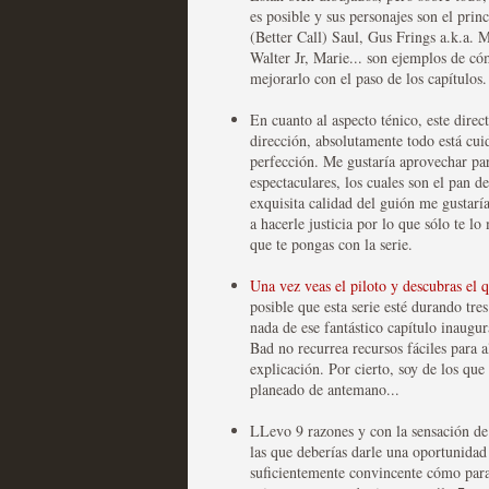
es posible y sus personajes son el pri
(Better Call) Saul, Gus Frings a.k.a. M
Walter Jr, Marie... son ejemplos de có
mejorarlo con el paso de los capítulos.
Fin de ciclo para las ser
En cuanto al aspecto ténico, este direc
dirección, absolutamente todo está cui
MOLTISANTI
perfección. Me gustaría aprovechar par
Recomendación de la semana
espectaculares, los cuales son el pan d
exquisita calidad del guión me gustaría
a hacerle justicia por lo que sólo te lo
que te pongas con la serie.
Una vez veas el piloto y descubras el q
posible que esta serie esté durando tre
nada de ese fantástico capítulo inaugu
Bad no recurrea recursos fáciles para a
explicación. Por cierto, soy de los que
Taboo es otra miniserie 
planeado de antemano...
miniserie
LLevo 9 razones y con la sensación de
las que deberías darle una oportunidad 
MOLTISANTI
suficientemente convincente cómo para
Recomendación de la semana