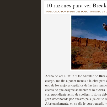
Un recorrido por todas
10 razones para ver Brea
of Thrones a través de s
PUBLICADO POR
DIEGO DEL POZO
ON MAYO 03, 
MOLTISANTI
Recomendación de la semana
La burbuja de los jugado
original
Brea
Acabo de ver el 3x07 "One Minute" de
MOLTISANTI
cuerpo, me iba a poner manos a la obra para c
Recomendación de la semana
uno de los mejores capítulos de las tres temp
cuenta de que desgraciadamente si lo hiciera,
correspondiente aviso de spoilers. Esto se d
gran desconocida por nuestro país (se emite 
Afortunadamente, en su día le puse remedio y 