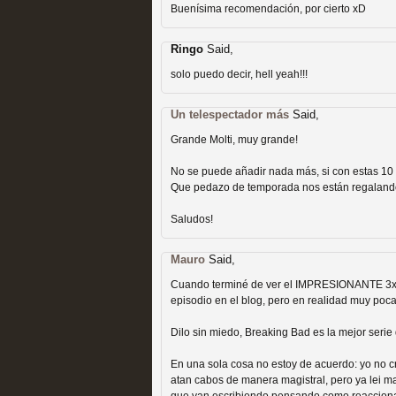
extinción
Buenísima recomendación, por cierto xD
MOLTISANTI
Recomendación de la semana
Ringo
Said,
solo puedo decir, hell yeah!!!
Un telespectador más
Said,
Grande Molti, muy grande!
No se puede añadir nada más, si con estas 10
Expediente X: Guía par
Que pedazo de temporada nos están regalando
MOLTISANTI
Saludos!
Recomendación de la semana
Mauro
Said,
Cuando terminé de ver el IMPRESIONANTE 3x0
episodio en el blog, pero en realidad muy poca 
Dilo sin miedo, Breaking Bad es la mejor serie 
En una sola cosa no estoy de acuerdo: yo no cr
atan cabos de manera magistral, pero ya lei mas
La taquilla de las series