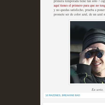
primera temporada tiene tan sólo 7 cap
aquí tienes el primero para que no ten
y no quedas satisfecho, prueba a poner
promete ser de color azul, de un azul 
Las temporadas de pilo
MOLTISANTI
Recomendación de la semana
Galería con los Mejores
En serio, 
Televisión
10 RAZONES
,
BREAKING BAD
MOLTISANTI