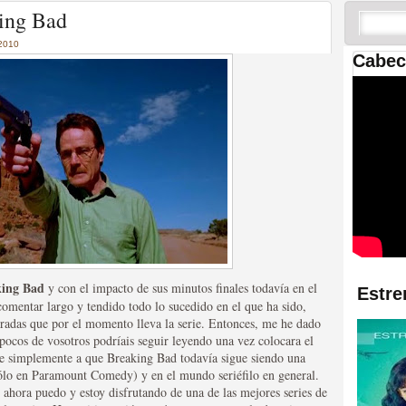
 las temporadas de Game
king Bad
us mejores tráilers
2010
Cabec
res de la ficción
king Bad
y con el impacto de sus minutos finales todavía en el
Estre
omentar largo y tendido todo lo sucedido en el que ha sido,
oradas que por el momento lleva la serie. Entonces, me he dado
 pocos de vosotros podríais seguir leyendo una vez colocara el
ebe simplemente a que Breaking Bad todavía sigue siendo una
sólo en Paramount Comedy) y en el mundo seriéfilo en general.
ahora puedo y estoy disfrutando de una de las mejores series de