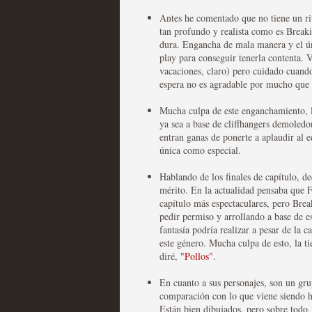
Antes he comentado que no tiene un r
tan profundo y realista como es Breaki
dura. Engancha de mala manera y el úni
Mi experiencia como u
play para conseguir tenerla contenta. V
vacaciones, claro) pero cuidado cuando 
MOLTISANTI
espera no es agradable por mucho que
Recomendación de la semana
Mucha culpa de este enganchamiento, la
ya sea a base de cliffhangers demoledo
entran ganas de ponerte a aplaudir al 
única como especial.
Hablando de los finales de capítulo, de
mérito. En la actualidad pensaba que F
capítulo más espectaculares, pero Brea
The Get Down o cómo ac
pedir permiso y arrollando a base de es
fantasía podría realizar a pesar de la 
series más caras de la h
este género. Mucha culpa de esto, la ti
diré,
"Pollos"
.
MOLTISANTI
Recomendación de la semana
En cuanto a sus personajes, son un gru
comparación con lo que viene siendo ha
Están bien dibujados, pero sobre todo,