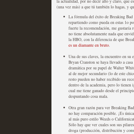
la actualidad, por no decir alto y claro, que 
(una vez más) a que tú también lo hagas, y q
Las series disponibles 
La fórmula del éxito de Breaking Bad 
tienen fecha de caducid
repartiendo como pueda en estas 1o po
fuerte la recomendación, me gustaría 
MOLTISANTI
no tiene absolutamente nada que envid
Recomendación de la semana
la HBO, con la diferencia de que Break
es un diamante en bruto
.
Una de sus claves, la encuentro en su 
Bryan Cranston se haya llevado a casa 
dramática por su papel de Walter Whi
al de mejor secundario (lo de este chi
resto pueden no haber recibido un rec
La barrera de las 500 se
dentro de la academia, pero lo tienen 
cual me tiene ganado desde el principi
desde Silicon Valley
despuntando cosa mala.
MOLTISANTI
Otra gran razón para ver Breaking Bad,
Recomendación de la semana
no hay comparación posible. ¡Es única
al más puro estilo Weeds o Californic
Sólo hay que ver cuales son sus pilares
droga (producción, distribución y cons