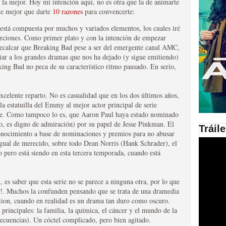
es la mejor. Hoy mi intención aquí, no es otra que la de animarte
ue mejor que darte
10 razones
para convencerte:
en las plataformas SVOD
está compuesta por muchos y variados elementos, los cuales iré
ad
rciones. Como primer plato y con la intención de empezar
recalcar que Breaking Bad pese a ser del emergente canal AMC,
iar a los grandes dramas que nos ha dejado (y sigue emitiendo)
ing Bad no peca de su característico ritmo pausado. En serio,
excelente reparto. No es casualidad que en los dos últimos años,
la estatuilla del Emmy al mejor actor principal de serie
te. Como tampoco lo es, que Aaron Paul haya estado nominado
co, es digno de admiración) por su papel de Jesse Pinkman. El
Tráil
onocimiento a base de nominaciones y premios para no abusar
ries al año se superará
igual de merecido, sobre todo Dean Norris (Hank Schrader), el
o pero está siendo en esta tercera temporada, cuando está
 es saber que esta serie no se parece a ninguna otra, por lo que
!. Muchos la confunden pensando que se trata de una dramedia
ation, cuando en realidad es un drama tan duro como oscuro.
 principales: la familia, la química, el cáncer y el mundo de la
ecuencias). Un cóctel complicado, pero bien agitado.