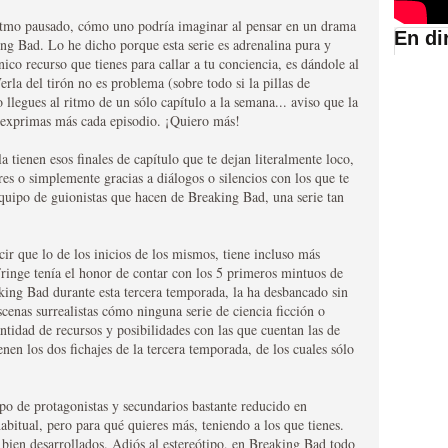
itmo pausado, cómo uno podría imaginar al pensar en un drama
En di
ng Bad. Lo he dicho porque esta serie es adrenalina pura y
co recurso que tienes para callar a tu conciencia, es dándole al
suario de HBO España
erla del tirón no es problema (sobre todo si la pillas de
llegues al ritmo de un sólo capítulo a la semana... aviso que la
 exprimas más cada episodio. ¡Quiero más!
 tienen esos finales de capítulo que te dejan literalmente loco,
res o simplemente gracias a diálogos o silencios con los que te
equipo de guionistas que hacen de Breaking Bad, una serie tan
cir que lo de los inicios de los mismos, tiene incluso más
ringe tenía el honor de contar con los 5 primeros mintuos de
king Bad durante esta tercera temporada, la ha desbancado sin
abar siendo una de las
cenas surrealistas cómo ninguna serie de ciencia ficción o
cantidad de recursos y posibilidades con las que cuentan las de
istoria
enen los dos fichajes de la tercera temporada, de los cuales sólo
po de protagonistas y secundarios bastante reducido en
bitual, pero para qué quieres más, teniendo a los que tienes.
 bien desarrollados. Adiós al estereótipo, en Breaking Bad todo