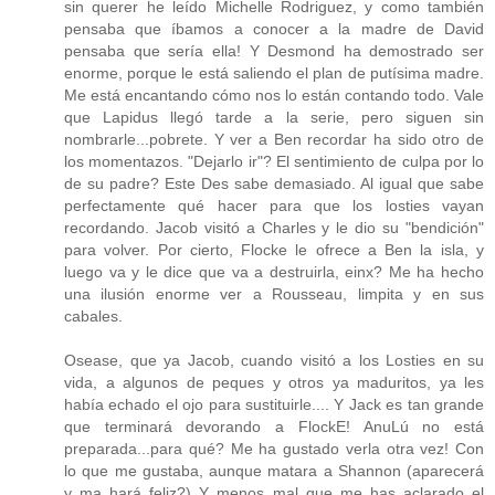
sin querer he leído Michelle Rodriguez, y como también
pensaba que íbamos a conocer a la madre de David
pensaba que sería ella! Y Desmond ha demostrado ser
enorme, porque le está saliendo el plan de putísima madre.
Me está encantando cómo nos lo están contando todo. Vale
que Lapidus llegó tarde a la serie, pero siguen sin
nombrarle...pobrete. Y ver a Ben recordar ha sido otro de
los momentazos. "Dejarlo ir"? El sentimiento de culpa por lo
de su padre? Este Des sabe demasiado. Al igual que sabe
perfectamente qué hacer para que los losties vayan
recordando. Jacob visitó a Charles y le dio su "bendición"
para volver. Por cierto, Flocke le ofrece a Ben la isla, y
luego va y le dice que va a destruirla, einx? Me ha hecho
una ilusión enorme ver a Rousseau, limpita y en sus
cabales.
Osease, que ya Jacob, cuando visitó a los Losties en su
vida, a algunos de peques y otros ya maduritos, ya les
había echado el ojo para sustituirle.... Y Jack es tan grande
que terminará devorando a FlockE! AnuLú no está
preparada...para qué? Me ha gustado verla otra vez! Con
lo que me gustaba, aunque matara a Shannon (aparecerá
y ma hará feliz?) Y menos mal que me has aclarado el