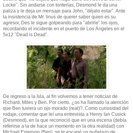
Locke". Sin andarse con tonterías, Desmond le da una
paliza y le deja un mensaje para John, "déjalo estar". Ante
la insistencia de Mr. linus de querer saber quien es su
agresor, Des le sigue golpeando para "abrirle" los ojos,
recordando el incidente en el puerto de Los Ángeles en el
5x12 "Dead is Dead".
De regreso a la Isla, al fin volvemos a tener noticias de
Richard, Miles y Ben. Por cierto, ¿os ha llamado la atención
que Ben tuviera un ojo morado (real)?. Como curiosidad del
rodaje, comentar que leí una entrevista a Henry Ian Cusick
(Desmond), en la que reconoció que en una escena (debía
referirse a la de hace un momento en la otra realidad) con
Michael Emerson (Ben), se le escapó un puñetazo de