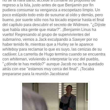
no se la hará daño, accede a contarle su propósito de
regreso a la Isla, justo antes de que Benjamin por fin
pudiera consumar su venganza a escopetazo limpio. Un
poco estúpido todo esto de susurrar al oído y demás, pero
bueno, por suerte sólo nos ha tocado esperar hasta el final
del capítulo para descubrir el secreto de Widmore. "¿Dijiste
que había otra gente que matar?". ¡Benjamin Linus ha
vuelto! Regresando al grupo de supervivientes del
submarino, vemos a Jack exculpando a Sawyer por no
haber tenido fe, mientras que a Hurley se le aparece
whiteboy
para reclamar lo que es suyo, las cenizas de su
cadáver. La carrerita de Hugo termina cuando se encuentra
con
whiteman
, volviendo a interpretar la voz del pueblo,
"¿dónde te has metido?" aunque Jacob no se ha quedado
atrás con ese "estamos muy cerca del final". ¡Tocaba
prepararse para la reunión Jacobiana!