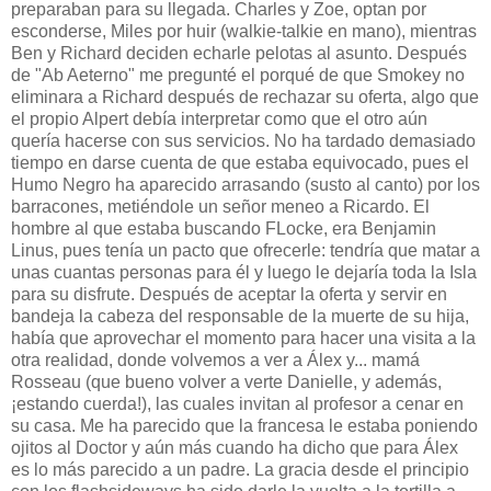
preparaban para su llegada. Charles y Zoe, optan por
esconderse, Miles por huir (walkie-talkie en mano), mientras
Ben y Richard deciden echarle pelotas al asunto. Después
de "Ab Aeterno" me pregunté el porqué de que Smokey no
eliminara a Richard después de rechazar su oferta, algo que
el propio Alpert debía interpretar como que el otro aún
quería hacerse con sus servicios. No ha tardado demasiado
tiempo en darse cuenta de que estaba equivocado, pues el
Humo Negro ha aparecido arrasando (susto al canto) por los
barracones, metiéndole un señor meneo a Ricardo. El
hombre al que estaba buscando FLocke, era Benjamin
Linus, pues tenía un pacto que ofrecerle: tendría que matar a
unas cuantas personas para él y luego le dejaría toda la Isla
para su disfrute. Después de aceptar la oferta y servir en
bandeja la cabeza del responsable de la muerte de su hija,
había que aprovechar el momento para hacer una visita a la
otra realidad, donde volvemos a ver a Álex y... mamá
Rosseau (que bueno volver a verte Danielle, y además,
¡estando cuerda!), las cuales invitan al profesor a cenar en
su casa. Me ha parecido que la francesa le estaba poniendo
ojitos al Doctor y aún más cuando ha dicho que para Álex
es lo más parecido a un padre. La gracia desde el principio