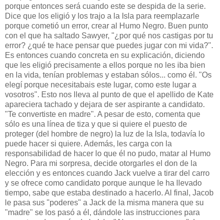
porque entonces será cuando este se despida de la serie.
Dice que los eligió y los trajo a la Isla para reemplazarle
porque cometió un error, crear al Humo Negro. Buen punto
con el que ha saltado Sawyer, "¿por qué nos castigas por tu
error? ¿qué te hace pensar que puedes jugar con mi vida?".
Es entonces cuando concreta en su explicación, diciendo
que les eligió precisamente a ellos porque no les iba bien
en la vida, tenían problemas y estaban sólos... como él. "Os
elegí porque necesitabais este lugar, como este lugar a
vosotros". Esto nos lleva al punto de que el apellido de Kate
apareciera tachado y dejara de ser aspirante a candidato.
"Te convertiste en madre". A pesar de esto, comenta que
sólo es una línea de tiza y que si quiere el puesto de
proteger (del hombre de negro) la luz de la Isla, todavía lo
puede hacer si quiere. Además, les carga con la
responsabilidad de hacer lo que él no pudo, matar al Humo
Negro. Para mi sorpresa, decide otorgarles el don de la
elección y es entonces cuando Jack vuelve a tirar del carro
y se ofrece como candidato porque aunque le ha llevado
tiempo, sabe que estaba destinado a hacerlo. Al final, Jacob
le pasa sus "poderes" a Jack de la misma manera que su
"madre" se los pasó a él, dándole las instrucciones para