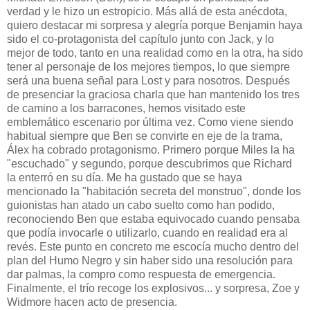
verdad y le hizo un estropicio. Más allá de esta anécdota,
quiero destacar mi sorpresa y alegría porque Benjamin haya
sido el co-protagonista del capítulo junto con Jack, y lo
mejor de todo, tanto en una realidad como en la otra, ha sido
tener al personaje de los mejores tiempos, lo que siempre
será una buena señal para Lost y para nosotros. Después
de presenciar la graciosa charla que han mantenido los tres
de camino a los barracones, hemos visitado este
emblemático escenario por última vez. Como viene siendo
habitual siempre que Ben se convirte en eje de la trama,
Álex ha cobrado protagonismo. Primero porque Miles la ha
"escuchado" y segundo, porque descubrimos que Richard
la enterró en su día. Me ha gustado que se haya
mencionado la "habitación secreta del monstruo", donde los
guionistas han atado un cabo suelto como han podido,
reconociendo Ben que estaba equivocado cuando pensaba
que podía invocarle o utilizarlo, cuando en realidad era al
revés. Este punto en concreto me escocía mucho dentro del
plan del Humo Negro y sin haber sido una resolución para
dar palmas, la compro como respuesta de emergencia.
Finalmente, el trío recoge los explosivos... y sorpresa, Zoe y
Widmore hacen acto de presencia.