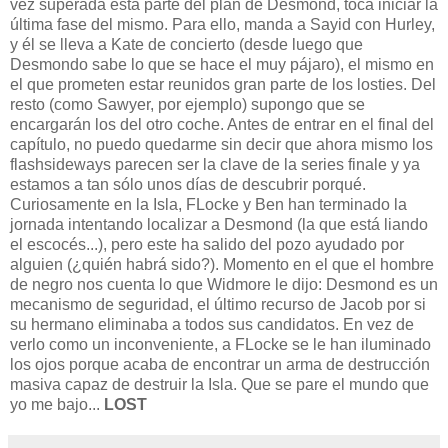
vez superada esta parte del plan de Desmond, toca iniciar la
última fase del mismo. Para ello, manda a Sayid con Hurley,
y él se lleva a Kate de concierto (desde luego que
Desmondo sabe lo que se hace el muy pájaro), el mismo en
el que prometen estar reunidos gran parte de los losties. Del
resto (como Sawyer, por ejemplo) supongo que se
encargarán los del otro coche. Antes de entrar en el final del
capítulo, no puedo quedarme sin decir que ahora mismo los
flashsideways parecen ser la clave de la series finale y ya
estamos a tan sólo unos días de descubrir porqué.
Curiosamente en la Isla, FLocke y Ben han terminado la
jornada intentando localizar a Desmond (la que está liando
el escocés...), pero este ha salido del pozo ayudado por
alguien (¿quién habrá sido?). Momento en el que el hombre
de negro nos cuenta lo que Widmore le dijo: Desmond es un
mecanismo de seguridad, el último recurso de Jacob por si
su hermano eliminaba a todos sus candidatos. En vez de
verlo como un inconveniente, a FLocke se le han iluminado
los ojos porque acaba de encontrar un arma de destrucción
masiva capaz de destruir la Isla. Que se pare el mundo que
yo me bajo...
LOST