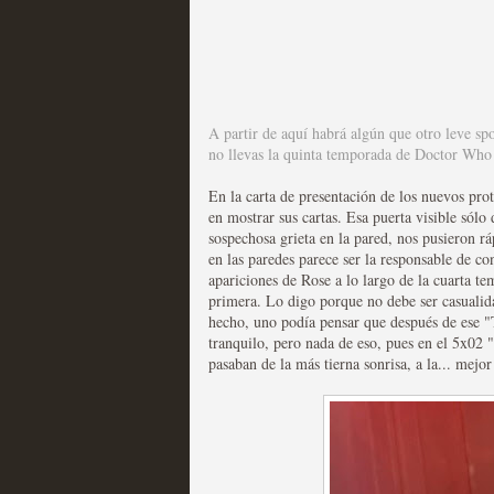
Fin de ciclo para las ser
A partir de aquí habrá algún que otro leve spo
no llevas la quinta temporada de Doctor Who a
MOLTISANTI
Recomendación de la semana
En la carta de presentación de los nuevos pr
en mostrar sus cartas. Esa puerta visible sólo 
sospechosa grieta en la pared, nos pusieron r
en las paredes parece ser la responsable de co
apariciones de Rose a lo largo de la cuarta t
primera. Lo digo porque no debe ser casualida
hecho, uno podía pensar que después de ese 
tranquilo, pero nada de eso, pues en el 5x02 
pasaban de la más tierna sonrisa, a la... mejo
Taboo es otra miniserie 
miniserie
MOLTISANTI
Recomendación de la semana