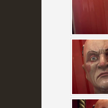
Las temporadas de pilo
MOLTISANTI
Recomendación de la semana
Galería con los Mejores
Televisión
MOLTISANTI