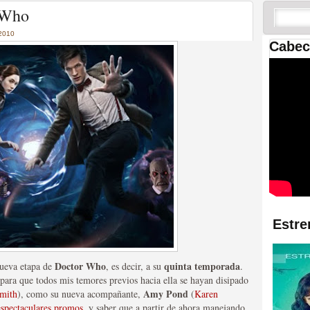
 las temporadas de Game
 Who
us mejores tráilers
2010
Cabec
res de la ficción
Estre
Doctor Who
quinta temporada
nueva etapa de
, es decir, a su
.
 para que todos mis temores previos hacia ella se hayan disipado
Amy Pond
mith
), como su nueva acompañante,
(
Karen
espectaculares promos
, y saber que a partir de ahora manejando