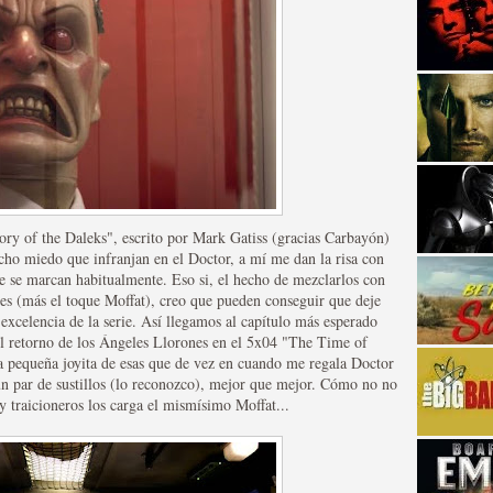
strellas de cine y
ory of the Daleks", escrito por Mark Gatiss (gracias Carbayón)
cho miedo que infranjan en el Doctor, a mí me dan la risa con
e se marcan habitualmente. Eso si, el hecho de mezclarlos con
nes (más el toque Moffat), creo que pueden conseguir que deje
excelencia de la serie. Así llegamos al capítulo más esperado
 el retorno de los Ángeles Llorones en el 5x04 "The Time of
 pequeña joyita de esas que de vez en cuando me regala Doctor
 par de sustillos (lo reconozco), mejor que mejor. Cómo no no
s y traicioneros los carga el mismísimo Moffat...
adas están en peligro de