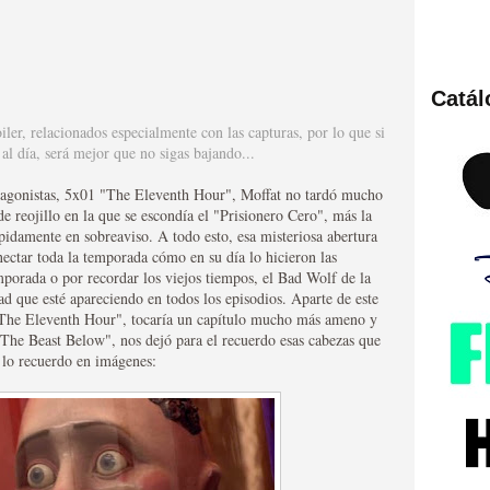
Catá
ies de viajes en el tiempo
iler, relacionados especialmente con las capturas, por lo que si
l día, será mejor que no sigas bajando...
otagonistas, 5x01 "The Eleventh Hour", Moffat no tardó mucho
de reojillo en la que se escondía el "Prisionero Cero", más la
ápidamente en sobreaviso. A todo esto, esa misteriosa abertura
nectar toda la temporada cómo en su día lo hicieron las
emporada o por recordar los viejos tiempos, el Bad Wolf de la
d que esté apareciendo en todos los episodios. Aparte de este
"The Eleventh Hour", tocaría un capítulo mucho más ameno y
"The Beast Below", nos dejó para el recuerdo esas cabezas que
r lo recuerdo en imágenes:
británica que no es