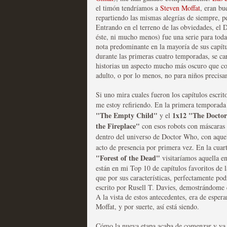
el timón tendríamos a
Steven Moffat
, eran bu
repartiendo las mismas alegrías de siempre, p
Las series disponibles 
Entrando en el terreno de las obviedades, e
éste, ni mucho menos) fue una serie para toda 
tienen fecha de caducid
nota predominante en la mayoría de sus capítu
durante las primeras cuatro temporadas, se car
MOLTISANTI
historias un aspecto mucho más oscuro que co
Recomendación de la semana
adulto, o por lo menos, no para niños precisa
Si uno mira cuales fueron los capítulos escri
me estoy refiriendo. En la primera temporad
"The Empty Child"
1x12 "The Doctor
y el
the Fireplace"
con esos robots con máscaras e
dentro del universo de Doctor Who, con aque
La barrera de las 500 se
acto de presencia por primera vez. En la cuar
"Forest of the Dead"
visitaríamos aquella en
desde Silicon Valley
están en mi Top 10 de capítulos favoritos de l
que por sus características, perfectamente po
MOLTISANTI
escrito por Rusell T. Davies, demostrándome 
Recomendación de la semana
A la vista de estos antecedentes, era de espe
Moffat, y por suerte, así está siendo.
Cómo la nueva etapa acaba de comenzar y ya