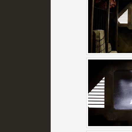
extinción
MOLTISANTI
Recomendación de la semana
Expediente X: Guía par
MOLTISANTI
Recomendación de la semana
La taquilla de las series