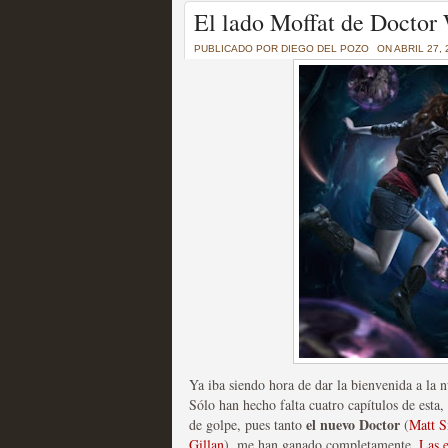
Un recorrido por todas
El lado Moffat de Doctor
of Thrones a través de s
PUBLICADO POR
DIEGO DEL POZO
ON ABRIL 27, 
MOLTISANTI
Recomendación de la semana
La burbuja de los jugado
original
MOLTISANTI
Recomendación de la semana
Ya iba siendo hora de dar la bienvenida a la 
Sólo han hecho falta cuatro capítulos de esta,
el nuevo Doctor
de golpe, pues tanto
(
Matt S
Gillan
), me han ganado completamente.
Las 