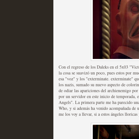
Recomendación de la semana
Las productoras de las e
televisión
Con el regreso de los Daleks en el 5x03 "Vict
la cosa se suavizó un poco, pues estos por mu
MOLTISANTI
esa "voz" y los "exterminate. exterminate" qu
Recomendación de la semana
los nazis, sumado su nuevo aspecto de colori
de odiar las apariciones del archienemigo por 
por un servidor en este inicio de temporada,
Angels". La primera parte me ha parecido una
Who, y si además ha venido acompañada de un
me los voy a llevar, si a estos ángeles llorica
Las series de 10 tempor