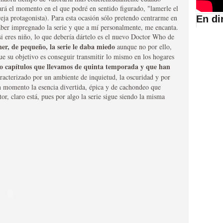
gará el momento en el que podré en sentido figurado, "lamerle el
reja protagonista). Para esta ocasión sólo pretendo centrarme en
En di
aber impregnado la serie y que a mí personalmente, me encanta.
suario de HBO España
i eres niño, lo que debería dártelo es el nuevo Doctor Who de
er, de pequeño, la serie le daba miedo
aunque no por ello,
e su objetivo es conseguir transmitir lo mismo en los hogares
ro capítulos que llevamos de quinta temporada y que han
aracterizado por un ambiente de inquietud, la oscuridad y por
n momento la esencia divertida, épica y de cachondeo que
or, claro está, pues por algo la serie sigue siendo la misma
abar siendo una de las
istoria