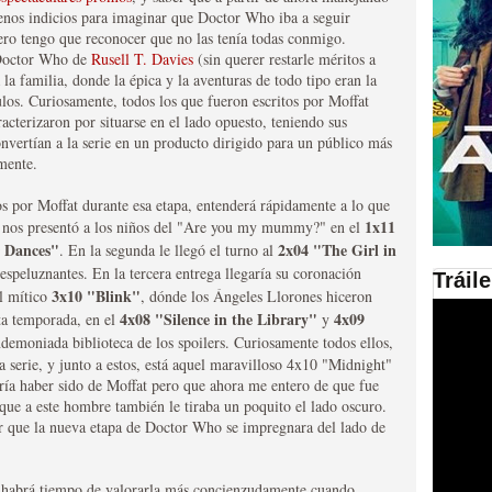
enos indicios para imaginar que Doctor Who iba a seguir
ero tengo que reconocer que no las tenía todas conmigo.
en las plataformas SVOD
l Doctor Who de
Rusell T. Davies
(sin querer restarle méritos a
la familia, donde la épica y la aventuras de todo tipo eran la
ad
los. Curiosamente, todos los que fueron escritos por Moffat
acterizaron por situarse en el lado opuesto, teniendo sus
nvertían a la serie en un producto dirigido para un público más
mente.
tos por Moffat durante esa etapa, entenderá rápidamente a lo que
1x11
a nos presentó a los niños del "Are you my mummy?" en el
 Dances"
2x04 "The Girl in
. En la segunda le llegó el turno al
speluznantes. En la tercera entrega llegaría su coronación
Tráil
3x10 "Blink"
l mítico
, dónde los Ángeles Llorones hiceron
ries al año se superará
4x08 "Silence in the Library"
4x09
ta temporada, en el
y
demoniada biblioteca de los spoilers. Curiosamente todos ellos,
a serie, y junto a estos, está aquel maravilloso 4x10 "Midnight"
dría haber sido de Moffat pero que ahora me entero de que fue
que a este hombre también le tiraba un poquito el lado oscuro.
rar que la nueva etapa de Doctor Who se impregnara del lado de
 habrá tiempo de valorarla más concienzudamente cuando