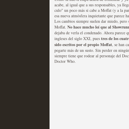
acabe, al igual que a sus responsables, ya lle
culo" un poco más si cabe a Moffat (y a la pa
esa nueva atmósfera inquietante que parece h
Mi experiencia como u
Los cambios siempre suelen dar miedo, pero s
No hace mucho leí que al Showrunn
Moffat.
MOLTISANTI
dejaba de verla el condenado. Ahora parece qu
Recomendación de la semana
tres de
los cuat
ingleses del siglo XXI, pues
sido escritos por el propio Moffat
, se han c
pegarte más de un susto. Sin perder en ningú
siempre tiene que rodear al personaje del Doct
Doctor Who.
The Get Down o cómo ac
series más caras de la h
MOLTISANTI
Recomendación de la semana