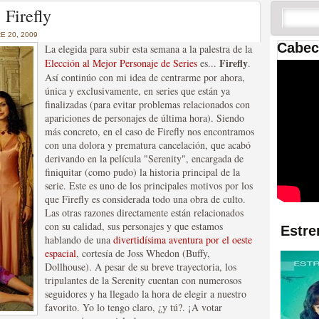
 las temporadas de Game
 Firefly
us mejores tráilers
 20, 2009
Cabec
La elegida para subir esta semana a la palestra de la
Firefly
Elección al Mejor Personaje de Series
es...
.
Así continúo con mi idea de centrarme por ahora,
única y exclusivamente, en series que están ya
finalizadas (para evitar problemas relacionados con
apariciones de personajes de última hora). Siendo
más concreto, en el caso de Firefly nos encontramos
con una dolora y prematura cancelación, que acabó
derivando en la película "Serenity", encargada de
finiquitar (como pudo) la historia principal de la
res de la ficción
serie. Este es uno de los principales motivos por los
que Firefly es considerada todo una obra de culto.
Las otras razones directamente están relacionados
con su calidad, sus personajes y que estamos
Estre
hablando de una
divertidísima aventura por el oeste
espacial
, cortesía de Joss Whedon (Buffy,
Dollhouse). A pesar de su breve trayectoria, los
tripulantes de la Serenity cuentan con numerosos
seguidores y ha llegado la hora de elegir a nuestro
favorito. Yo lo tengo claro, ¿y tú?. ¡A votar