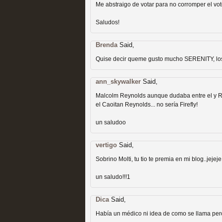
Me abstraigo de votar para no corromper el vot
Recomendación de la semana
Saludos!
Brenda
Said,
Quise decir queme gusto mucho SERENITY, los 
ann_skywalker
Las productoras de las e
Said,
Malcolm Reynolds aunque dudaba entre el y Ri
televisión
el Caoitan Reynolds... no sería Firefly!
MOLTISANTI
un saludoo
Recomendación de la semana
vertigo
Said,
Sobrino Molti, tu tio te premia en mi blog..jejeje
un saludo!!!1
Dica
Said,
Las series de 10 tempor
Había un médico ni idea de como se llama pero