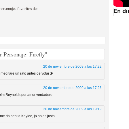
personajes favoritos de:
En di
suario de HBO España
 Personaje: Firefly"
20 de noviembre de 2009 a las 17:22
meditaré un rato antes de votar :P
20 de noviembre de 2009 a las 17:26
abar siendo una de las
colm Reynolds por amor verdadero.
istoria
20 de noviembre de 2009 a las 19:19
me da penita Kaylee, jo no es justo.