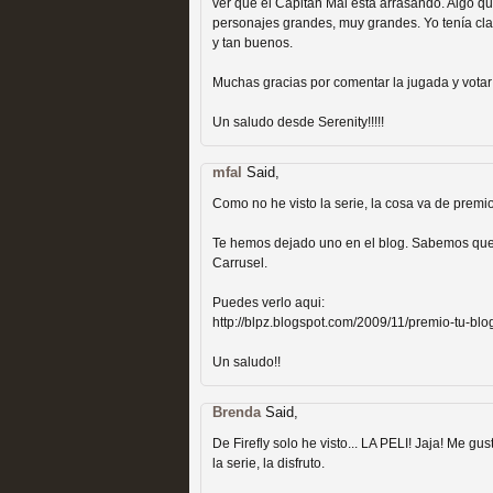
ver que el Capitán Mal está arrasando. Algo 
personajes grandes, muy grandes. Yo tenía clar
y tan buenos.
Muchas gracias por comentar la jugada y votar 
Un saludo desde Serenity!!!!!
Las temporadas de pilo
mfal
Said,
MOLTISANTI
Como no he visto la serie, la cosa va de premio
Recomendación de la semana
Te hemos dejado uno en el blog. Sabemos que 
Carrusel.
Puedes verlo aqui:
http://blpz.blogspot.com/2009/11/premio-tu-blo
Un saludo!!
Galería con los Mejores
Brenda
Said,
De Firefly solo he visto... LA PELI! Jaja! Me gus
Televisión
la serie, la disfruto.
MOLTISANTI