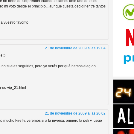
que no debe de sorprender cuando estamos ante uno de esos
o mi voto desde el principio... aunque cuesta decidir entre tantos
a vuestro favorito.
tos de Amazon
21 de noviembre de 2009 a las 19:04
s :)
no sueles seguirlos, pero ya verás por qué hemos elegido
g-es-vip_21.html
 Personajes de Series de
21 de noviembre de 2009 a las 20:02
to mucho Firefly, veremos si a la inversa, primero la peli y luego