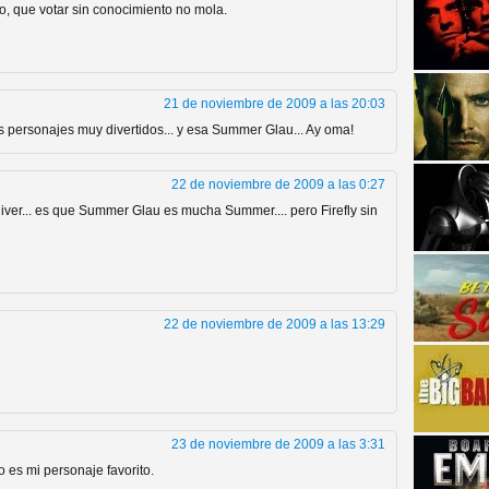
o, que votar sin conocimiento no mola.
21 de noviembre de 2009 a las 20:03
personajes muy divertidos... y esa Summer Glau... Ay oma!
strellas de cine y
22 de noviembre de 2009 a las 0:27
ver... es que Summer Glau es mucha Summer.... pero Firefly sin
22 de noviembre de 2009 a las 13:29
adas están en peligro de
23 de noviembre de 2009 a las 3:31
 es mi personaje favorito.