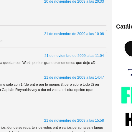
20 de noviembre de 2009 a las 20:33
Catá
ies de viajes en el tiempo
21 de noviembre de 2009 a las 10:08
ee.
21 de noviembre de 2009 a las 11:04
 a quedar con Wash por los grandes momentos que dejó xD
21 de noviembre de 2009 a las 14:47
e solo con 1 (de entre por lo menos 3, pero sobre todo 2) en
n) Capitán Reynolds voy a dar mi voto a mi otra opción (que
británica que no es
21 de noviembre de 2009 a las 15:58
ios, donde se reparten los votos entre varios personajes y luego