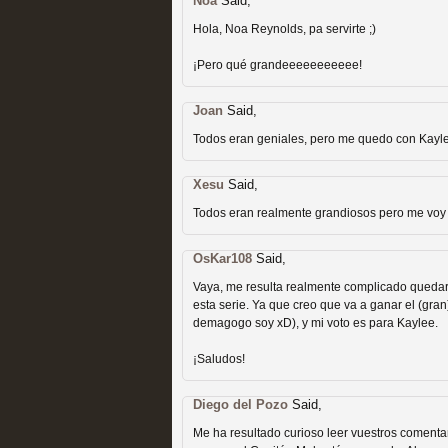
Noa
Said,
Hola, Noa Reynolds, pa servirte ;)
¡Pero qué grandeeeeeeeeeee!
Fin de ciclo para las ser
Joan
Said,
MOLTISANTI
Todos eran geniales, pero me quedo con Kayl
Recomendación de la semana
Xesu
Said,
Todos eran realmente grandiosos pero me voy
OsKar108
Said,
Vaya, me resulta realmente complicado quedarm
esta serie. Ya que creo que va a ganar el (gra
demagogo soy xD), y mi voto es para Kaylee.
Taboo es otra miniserie 
¡Saludos!
miniserie
Diego del Pozo
Said,
MOLTISANTI
Recomendación de la semana
Me ha resultado curioso leer vuestros comentar