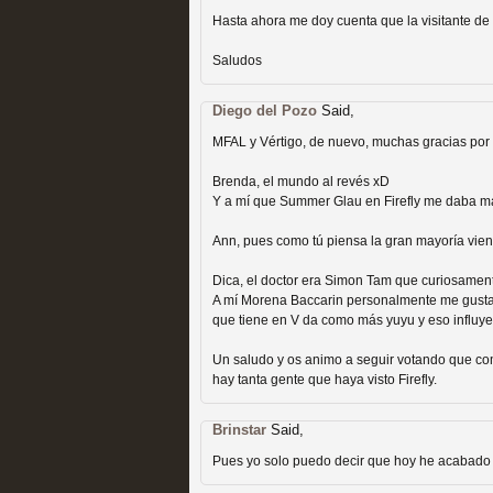
extinción
Hasta ahora me doy cuenta que la visitante de 
MOLTISANTI
Recomendación de la semana
Saludos
Diego del Pozo
Said,
MFAL y Vértigo, de nuevo, muchas gracias por 
Brenda, el mundo al revés xD
Y a mí que Summer Glau en Firefly me daba más
Expediente X: Guía par
Ann, pues como tú piensa la gran mayoría vien
MOLTISANTI
Recomendación de la semana
Dica, el doctor era Simon Tam que curiosament
A mí Morena Baccarin personalmente me gusta 
que tiene en V da como más yuyu y eso influy
Un saludo y os animo a seguir votando que com
hay tanta gente que haya visto Firefly.
Brinstar
Said,
Pues yo solo puedo decir que hoy he acabado "
La taquilla de las series