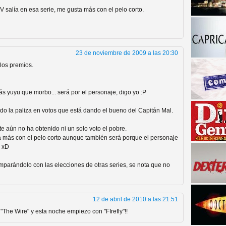
V salía en esa serie, me gusta más con el pelo corto.
23 de noviembre de 2009 a las 20:30
los premios.
 yuyu que morbo... será por el personaje, digo yo :P
a descubrir la "verdad"
do la paliza en votos que está dando el bueno del Capitán Mal.
e aún no ha obtenido ni un solo voto el pobre.
más con el pelo corto aunque también será porque el personaje
e xD
parándolo con las elecciones de otras series, se nota que no
12 de abril de 2010 a las 21:51
The Wire" y esta noche empiezo con "FIrefly"!!