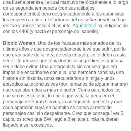
una buena premisa, la cual mantuvo heróicamente a lo largo
de su segunda temporada (con sus altibajos
correspondientes) pero desgraciadamente a los guionistas
les empezó a entrar el síndrome
del no saber donde se han
metido
y ahí se fastidió el asunto.
Aquí reflejé
mi indignación
con los 4400(y hacia el personaje de Isabelle).
Bionic Woman
. Uno de los fracasos más sonados de los
últimos años y que desgraciadamente tuve que sufrir, por lo
que gran parte de la idea de esta entrada, se lo debo a esta
serie. Un remake que tenía todos los ingredientes que una
serie debe evitar: Una protagonista sin carisma que era
imposible encariñarse con ella, una hermana cansina, una
historia sin historia, unos secundarios sin miga y unos
episodios autoconclusivos (por llamarlos de alguna manera)
que eran aburridos a más no poder. Como para todos los
que vimos esta serie, lo único que valía la pena era el
personaje de Sarah Corvus, la antagonista perfecta y que
cada aparición suya en pantalla se comía al resto de
personajes casi sin despeinarse. Creo que conseguí ver 5
capítulos (creo que BW llegó a 8 en total), más hubieran
llegado a ser excesivos.