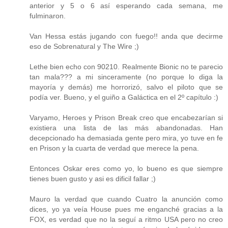
anterior y 5 o 6 así esperando cada semana, me
fulminaron.
Van Hessa estás jugando con fuego!! anda que decirme
eso de Sobrenatural y The Wire ;)
Lethe bien echo con 90210. Realmente Bionic no te parecio
tan mala??? a mi sinceramente (no porque lo diga la
mayoría y demás) me horrorizó, salvo el piloto que se
podía ver. Bueno, y el guiño a Galáctica en el 2º capítulo :)
Varyamo, Heroes y Prison Break creo que encabezarían si
existiera una lista de las más abandonadas. Han
decepcionado ha demasiada gente pero mira, yo tuve en fe
en Prison y la cuarta de verdad que merece la pena.
Entonces Oskar eres como yo, lo bueno es que siempre
tienes buen gusto y asi es dificil fallar ;)
Mauro la verdad que cuando Cuatro la anunción como
dices, yo ya veía House pues me enganché gracias a la
FOX, es verdad que no la seguí a ritmo USA pero no creo