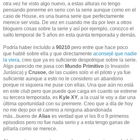
otra vez he visto algo nuevo, a estas alturas no tengo
pensando ponerme en serio con la serie aunque como en el
caso de House, es una buena serie que perfectamente
merece ser vista. De vez en cuando me da por leer a otros
bloguers cosas sobre la serie y así por ejemplo, conozco el
salto temporal de 5 años en esta quinta temporada y demás.
Podría haber incluído a
90210
pero entre que hace poco
que hablé sobre ella y que directamente
aconsejé que nadie
la viera
, creo que ya es suficiente despotrique sobre la serie.
Algo parecido me pasa con
Mundo Primitivo
(o Invasión
Jurásica) y
Crusoe,
de las cuales
solo vi el piloto y ya fue
suficiente aunque a esto no le considero un abandono
porque ni siquiera me puse con ellas. Una que aún no está
en este
club
pero que puede que caiga en cuanto se estrene
su tercera temporada, es
Kyle XY
, a la cual le voy a dar una
última oportunidad con su premiere. Creo que a día de hoy
no me dejo por el camino a ninguna abandonada
más...bueno de
Alias
es verdad que vi los 8 o 9 primeros
episodios pero no fue nada serio y a esta tengo ganas de
pillarla como se merece.