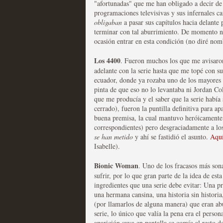
"afortunadas" que me han obligado a decir de 
programaciones televisivas y sus infernales 
Las series disponibles 
obligaban
a pasar sus capítulos hacia delante 
terminar con tal aburrimiento. De momento n
tienen fecha de caducid
ocasión entrar en esta condición (no diré nomb
MOLTISANTI
Los 4400
. Fueron muchos los que me avisaron
Recomendación de la semana
adelante con la serie hasta que me topé con 
ecuador, donde ya rozaba uno de los mayores a
pinta de que eso no lo levantaba ni Jordan Co
que me producía y el saber que la serie había 
cerrado), fueron la puntilla definitiva para 
buena premisa, la cual mantuvo heróicamente 
correspondientes) pero desgraciadamente a lo
se han metido
y ahí se fastidió el asunto.
Aquí
La barrera de las 500 se
Isabelle).
desde Silicon Valley
Bionic Woman
. Uno de los fracasos más son
MOLTISANTI
sufrir, por lo que gran parte de la idea de est
Recomendación de la semana
ingredientes que una serie debe evitar: Una pr
una hermana cansina, una historia sin histori
(por llamarlos de alguna manera) que eran ab
serie, lo único que valía la pena era el perso
aparición suya en pantalla se comía al resto d