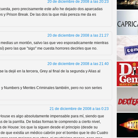
20 de diciembre de 2008 a las 20:23
cuesta, pero precisamente este año he dejado dos aparcadas
oes y Prison Break. De las dos la que más pereza me da es
20 de diciembre de 2008 a las 21:27
 a medias un montón, salvo las que veo esporadicamente mientras
sí) pero las que "sigo" me cuesta horrores decirles que no.
a descubrir la "verdad"
20 de diciembre de 2008 a las 21:40
 la dejé en la tercera, Grey al final de la segunda y Alias al
o y Numbers y Mentes Criminales también, pero no son series
21 de diciembre de 2008 a las 0:23
 House es algo absolutamente impensable para mí, siendo que
 de la parrilla. De todas formas te comprendo a cierto nivel,
de House: los que la siguen desde el principio (desde su
n de que existía un médico cabrón por el bombo que le dio Cuatro