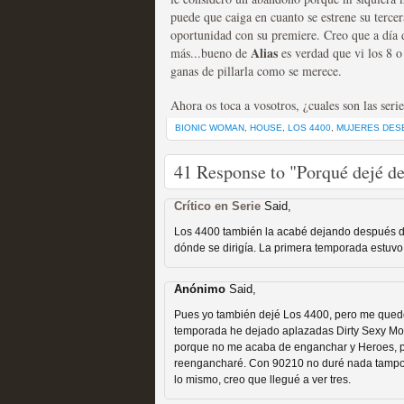
puede que caiga en cuanto se estrene su terce
oportunidad con su premiere. Creo que a día
Alias
más...bueno de
es verdad que vi los 8 o
ganas de pillarla como se merece.
Fin de ciclo para las ser
Ahora os toca a vosotros, ¿cuales son las seri
MOLTISANTI
BIONIC WOMAN
,
HOUSE
,
LOS 4400
,
MUJERES DES
Recomendación de la semana
41 Response to "Porqué dejé de 
Crítico en Serie
Said,
Los 4400 también la acabé dejando después de 
dónde se dirigía. La primera temporada estuvo 
Anónimo
Said,
Taboo es otra miniserie 
Pues yo también dejé Los 4400, pero me quedé 
temporada he dejado aplazadas Dirty Sexy Mo
miniserie
porque no me acaba de enganchar y Heroes, 
reengancharé. Con 90210 no duré nada tampoc
MOLTISANTI
lo mismo, creo que llegué a ver tres.
Recomendación de la semana