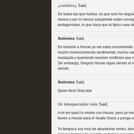
¿nombre¿
Said,
De todas las que hablas, es que solo he seguido
menos y por lo menos actualmete estan consigu
protagonistas, lo que hace que el tipico caso
Anónimo
Said,
Las temporadas de pilo
En relación a House yo me estoy encontrando c
MOLTISANTI
mucho involucramiento sentimental, mucho car
Recomendación de la semana
musiquita y queriendo resolver conflictos que 
Sin embargo, Gregory House sigue siendo el mi
viendo.
Anónimo
Said,
Quise decir Grey jeje
Un telespectador más
Said,
Galería con los Mejores
A mi em pasó lo mismo con House, pero ya me 
lleven a House para el Seatle Grace y ponga a
Televisión
Yo tampoco soy muy de abandonar series, ahora s
MOLTISANTI