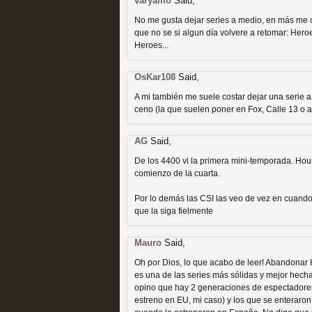
extinción
varyamo
Said,
No me gusta dejar series a medio, en más me 
MOLTISANTI
que no se si algun día volvere a retomar: Her
Recomendación de la semana
Heroes...
OsKar108
Said,
A mi también me suele costar dejar una serie
ceno (la que suelen poner en Fox, Calle 13 o a
Expediente X: Guía par
AG
Said,
De los 4400 vi la primera mini-temporada. House
MOLTISANTI
comienzo de la cuarta.
Recomendación de la semana
Por lo demás las CSI las veo de vez en cuand
que la siga fielmente
Mauro
Said,
Oh por Dios, lo que acabo de leer! Abandonar
es una de las series más sólidas y mejor hechas
opino que hay 2 generaciones de espectadores 
estreno en EU, mi caso) y los que se enteraro
La taquilla de las series