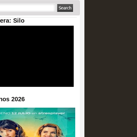
era: Silo
nos 2026