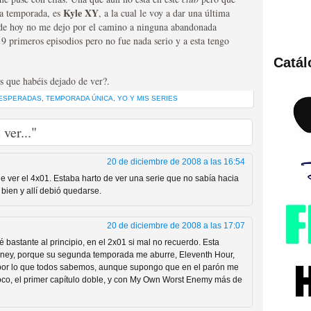
Kyle XY
ra temporada, es
, a la cual le voy a dar una última
 de hoy no me dejo por el camino a ninguna abandonada
 9 primeros episodios pero no fue nada serio y a esta tengo
Catá
ies de viajes en el tiempo
es que habéis dejado de ver?.
ESPERADAS
,
TEMPORADA ÚNICA
,
YO Y MIS SERIES
ver..."
20 de diciembre de 2008 a las 16:54
ver el 4x01. Estaba harto de ver una serie que no sabía hacia
bien y allí debió quedarse.
20 de diciembre de 2008 a las 17:07
británica que no es
bastante al principio, en el 2x01 si mal no recuerdo. Esta
ney, porque su segunda temporada me aburre, Eleventh Hour,
por lo que todos sabemos, aunque supongo que en el parón me
o, el primer capítulo doble, y con My Own Worst Enemy más de