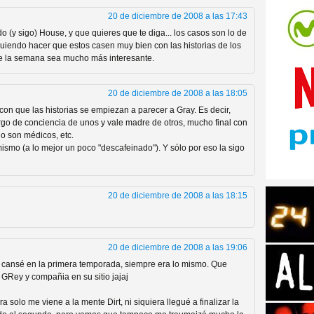
20 de diciembre de 2008 a las 17:43
 (y sigo) House, y que quieres que te diga... los casos son lo de
iendo hacer que estos casen muy bien con las historias de los
 de la semana sea mucho más interesante.
tos de Amazon
20 de diciembre de 2008 a las 18:05
on que las historias se empiezan a parecer a Gray. Es decir,
go de conciencia de unos y vale madre de otros, mucho final con
no son médicos, etc.
smo (a lo mejor un poco "descafeinado"). Y sólo por eso la sigo
20 de diciembre de 2008 a las 18:15
20 de diciembre de 2008 a las 19:06
 Personajes de Series de
cansé en la primera temporada, siempre era lo mismo. Que
 GRey y compañia en su sitio jajaj
olo me viene a la mente Dirt, ni siquiera llegué a finalizar la