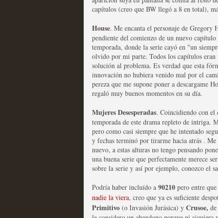
capítulos (creo que BW llegó a 8 en total), má
House
. Me encanta el personaje de Gregory 
Mi experiencia como u
pendiente del comienzo de un nuevo capítulo en
temporada, donde la serie cayó en "un siempr
MOLTISANTI
olvido por mi parte. Todos los capítulos eran i
Recomendación de la semana
solución al problema. Es verdad que esta fórm
innovación no hubiera venido mal por el cami
pereza que me supone poner a descargame Hou
regaló muy buenos momentos en su día.
Mujeres Desesperadas
. Coincidiendo con el
temporada de este drama repleto de intriga.
pero como casi siempre que he intentado seguir
y fechas terminó por tirarme hacia atrás . Me
nuevo, a estas alturas no tengo pensando pone
The Get Down o cómo ac
una buena serie que perfectamente merece ser 
sobre la serie y así por ejemplo, conozco el 
series más caras de la h
MOLTISANTI
90210
Podría haber incluído a
pero entre que
Recomendación de la semana
nadie la viera
, creo que ya es suficiente desp
Primitivo
Crusoe,
(o Invasión Jurásica) y
de 
le considero un abandono porque ni siquiera 