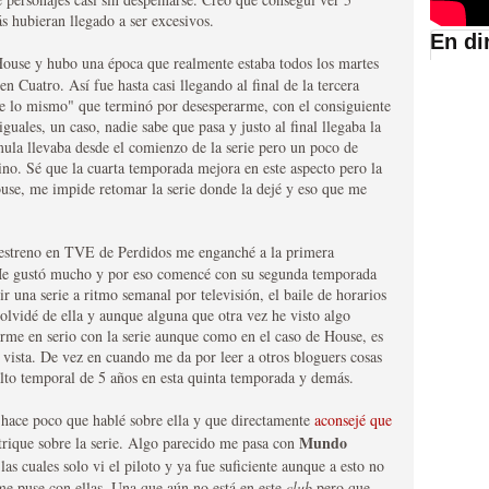
s hubieran llegado a ser excesivos.
En di
House y hubo una época que realmente estaba todos los martes
suario de HBO España
 Cuatro. Así fue hasta casi llegando al final de la tercera
e lo mismo" que terminó por desesperarme, con el consiguiente
guales, un caso, nadie sabe que pasa y justo al final llegaba la
ula llevaba desde el comienzo de la serie pero un poco de
no. Sé que la cuarta temporada mejora en este aspecto pero la
se, me impide retomar la serie donde la dejé y eso que me
 estreno en TVE de Perdidos me enganché a la primera
 Me gustó mucho y por eso comencé con su segunda temporada
 una serie a ritmo semanal por televisión, el baile de horarios
 olvidé de ella y aunque alguna que otra vez he visto algo
rme en serio con la serie aunque como en el caso de House, es
abar siendo una de las
vista. De vez en cuando me da por leer a otros bloguers cosas
salto temporal de 5 años en esta quinta temporada y demás.
istoria
 hace poco que hablé sobre ella y que directamente
aconsejé que
Mundo
otrique sobre la serie. Algo parecido me pasa con
las cuales
solo vi el piloto y ya fue suficiente aunque a esto no
me puse con ellas. Una que aún no está en este
club
pero que