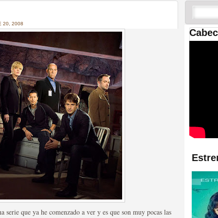
 las temporadas de Game
us mejores tráilers
 20, 2008
Cabec
res de la ficción
Estre
 serie que ya he comenzado a ver y es que son muy pocas las