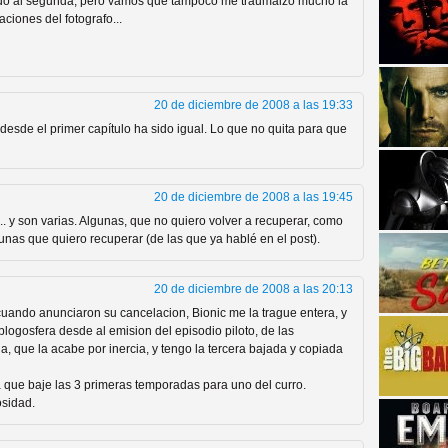
do al segunda, pero vamos que tampoco me traumaizó mucho la
ciones del fotografo...
20 de diciembre de 2008 a las 19:33
desde el primer capítulo ha sido igual. Lo que no quita para que
strellas de cine y
20 de diciembre de 2008 a las 19:45
.. y son varias. Algunas, que no quiero volver a recuperar, como
gunas que quiero recuperar (de las que ya hablé en el post).
20 de diciembre de 2008 a las 20:13
 cuando anunciaron su cancelacion, Bionic me la trague entera, y
logosfera desde al emision del episodio piloto, de las
a, que la acabe por inercia, y tengo la tercera bajada y copiada
que baje las 3 primeras temporadas para uno del curro.
osidad.
adas están en peligro de