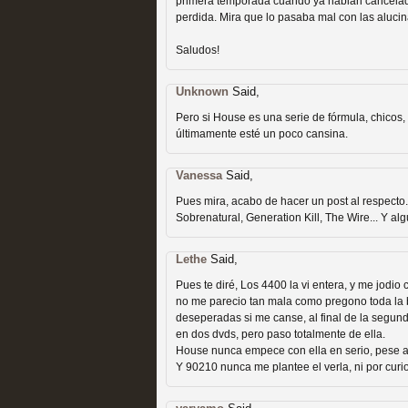
primera temporada cuando ya habian cancela
Recomendación de la semana
perdida. Mira que lo pasaba mal con las alucina
Saludos!
Unknown
Said,
Pero si House es una serie de fórmula, chicos, 
últimamente esté un poco cansina.
Las productoras de las e
Vanessa
Said,
televisión
Pues mira, acabo de hacer un post al respecto.
MOLTISANTI
Sobrenatural, Generation Kill, The Wire... Y al
Recomendación de la semana
Lethe
Said,
Pues te diré, Los 4400 la vi entera, y me jodio
no me parecio tan mala como pregono toda la b
deseperadas si me canse, al final de la segund
en dos dvds, pero paso totalmente de ella.
House nunca empece con ella en serio, pese a 
Y 90210 nunca me plantee el verla, ni por curi
Las series de 10 tempor