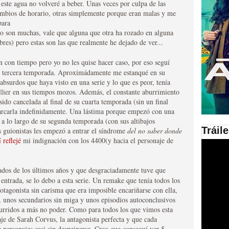
este agua no volveré a beber. Unas veces por culpa de las
cambios de horario, otras simplemente porque eran malas y me
en las plataformas SVOD
para
o son muchas, vale que alguna que otra ha rozado en alguna
ad
res) pero estas son las que realmente he dejado de ver...
 con tiempo pero yo no les quise hacer caso, por eso seguí
su tercera temporada. Aproximádamente me estanqué en su
bsurdos que haya visto en una serie y lo que es peor, tenía
llier en sus tiempos mozos. Además, el constante aburrimiento
sido cancelada al final de su cuarta temporada (sin un final
aparcarla indefinidamente. Una lástima porque empezó con una
a lo largo de su segunda temporada (con sus altibajos
Tráil
s guionistas les empezó a entrar el síndrome
del no saber donde
 reflejé
mi indignación con los 4400(y hacia el personaje de
ries al año se superará
ados de los últimos años y que desgraciadamente tuve que
a entrada, se lo debo a esta serie. Un remake que tenía todos los
otagonista sin carisma que era imposible encariñarse con ella,
a, unos secundarios sin miga y unos episodios autoconclusivos
urridos a más no poder. Como para todos los que vimos esta
naje de Sarah Corvus, la antagonista perfecta y que cada
e personajes casi sin despeinarse. Creo que conseguí ver 5