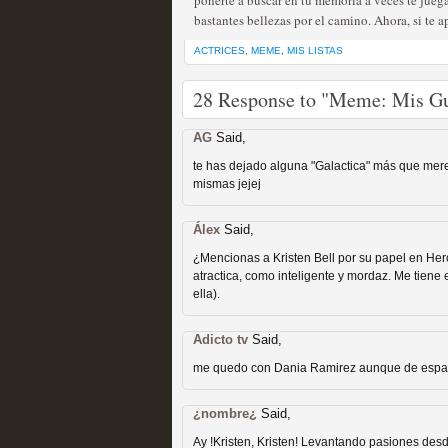
ponerte a buscar en tu memoria a veces te jueg
bastantes bellezas por el camino. Ahora, si te a
ACTRICES
,
MEME
,
MIS LISTAS
28 Response to "Meme: Mis Gu
Fin de ciclo para las ser
AG
Said,
MOLTISANTI
Recomendación de la semana
te has dejado alguna "Galactica" más que merec
mismas jejej
Álex
Said,
¿Mencionas a Kristen Bell por su papel en Her
atractica, como inteligente y mordaz. Me tiene
ella).
Adicto tv
Said,
Taboo es otra miniserie 
me quedo con Dania Ramirez aunque de españa
miniserie
¿nombre¿
MOLTISANTI
Said,
Recomendación de la semana
Ay !Kristen, Kristen! Levantando pasiones desd