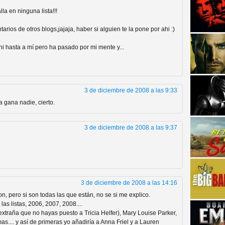
la en ninguna lista!!!
rios de otros blogs,jajaja, haber si alguien te la pone por ahi :)
 hasta a mí pero ha pasado por mi mente y...
strellas de cine y
3 de diciembre de 2008 a las 9:33
 gana nadie, cierto.
3 de diciembre de 2008 a las 9:37
3 de diciembre de 2008 a las 14:16
n, pero si son todas las que están, no se si me explico.
adas están en peligro de
as listas, 2006, 2007, 2008....
 extraña que no hayas puesto a Tricia Helfer), Mary Louise Parker,
mas.... y así de primeras yo añadiría a Anna Friel y a Lauren