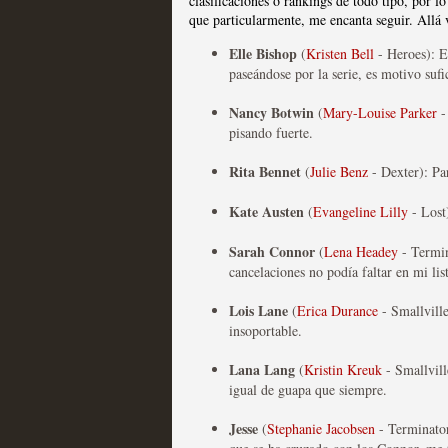
clasificaciones o rankings de todo tipo, por 
que particularmente, me encanta seguir. Allá 
Las series disponibles 
Elle Bishop
(
Kristen Bell
- Heroes): E
tienen fecha de caducid
paseándose por la serie, es motivo suf
MOLTISANTI
Nancy Botwin
(
Mary-Louise Parker
-
Recomendación de la semana
pisando fuerte.
Rita Bennet
(
Julie Benz
- Dexter): Par
Kate
Austen
(
Evangeline Lilly
- Lost
Sarah Connor
(
Lena Headey
- Termi
cancelaciones no podía faltar en mi lis
La barrera de las 500 se
Lois Lane
(
Erica Durance
- Smallvill
desde Silicon Valley
insoportable.
MOLTISANTI
Lana Lang
(
Kristin Kreuk
- Smallvill
Recomendación de la semana
igual de guapa que siempre.
Jesse
(
Stephanie Jacobsen
- Terminato