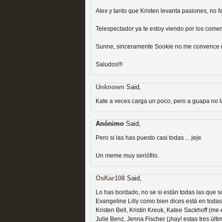
Recomendación de la semana
Alex y tanto que Kristen levanta pasiones, no fal
Telespectador ya te estoy viendo por los comenta
Sunne, sinceramente Sookie no me convence ni
Saludos!!!
Las productoras de las e
Unknown
Said,
televisión
Kate a veces carga un poco, pero a guapa no la
MOLTISANTI
Anónimo
Said,
Recomendación de la semana
Pero si las has puesto casi todas ... jeje.
Un meme muy seriófilo.
OsKar108
Said,
Lo has bordado, no se si están todas las que so
Las series de 10 tempor
Evangeline Lilly como bien dices está en todas l
Kristen Bell, Kristin Kreuk, Katee Sackhoff (me
Julie Benz, Jenna Fischer (¡hay! estas tres últi