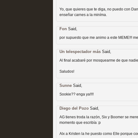
Yo, que quieres que te diga, no puedo con Dani
enseñar carnes a la miníma.
Fon
Said,
por supuesto que me animo a este MEME!!! me 
Las temporadas de pilo
Un telespectador más
Said,
MOLTISANTI
Recomendación de la semana
Al final acabaré por mosquearme de que nadie i
Saludos!
Sunne
Said,
Sookie?? enga ya!!!!
Diego del Pozo
Said,
Galería con los Mejores
AG tienes troda la razón, Six y Boomer se mer
momento que escribía :p
Televisión
Alx a Kristen la he puesto como Elle porque c
MOLTISANTI