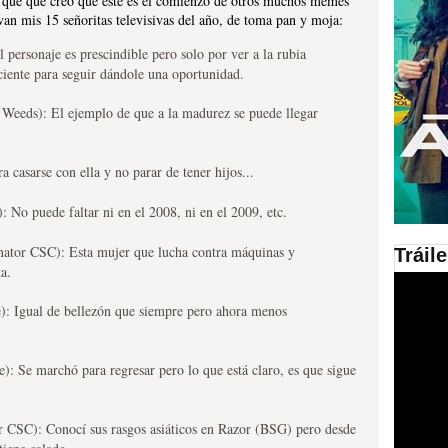
lo que que creo que este es el comienzo de otros muchos memes
van mis 15 señoritas televisivas del año, de toma pan y moja:
en las plataformas SVOD
l personaje es prescindible pero solo por ver a la rubia
ad
iciente para seguir dándole una oportunidad.
 Weeds): El ejemplo de que a la madurez se puede llegar
a casarse con ella y no parar de tener hijos...
): No puede faltar ni en el 2008, ni en el 2009, etc.
nator CSC): Esta mujer que lucha contra máquinas y
Tráil
ta.
ries al año se superará
e): Igual de bellezón que siempre pero ahora menos
e): Se marchó para regresar pero lo que está claro, es que sigue
r CSC): Conocí sus rasgos asiáticos en Razor (BSG) pero desde