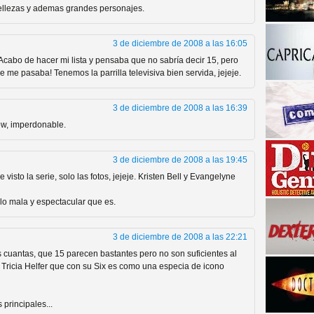
 bellezas y ademas grandes personajes.
3 de diciembre de 2008 a las 16:05
cabo de hacer mi lista y pensaba que no sabría decir 15, pero
 me pasaba! Tenemos la parrilla televisiva bien servida, jejeje.
3 de diciembre de 2008 a las 16:39
ow, imperdonable.
a descubrir la "verdad"
3 de diciembre de 2008 a las 19:45
isto la serie, solo las fotos, jejeje. Kristen Bell y Evangelyne
 lo mala y espectacular que es.
3 de diciembre de 2008 a las 22:21
 cuantas, que 15 parecen bastantes pero no son suficientes al
a Tricia Helfer que con su Six es como una especia de icono
principales...