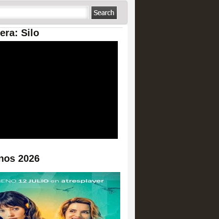
era: Silo
nos 2026