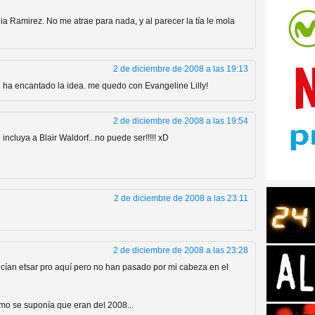
a Ramirez. No me atrae para nada, y al parecer la tía le mola
2 de diciembre de 2008 a las 19:13
ha encantado la idea. me quedo con Evangeline Lilly!
tos de Amazon
2 de diciembre de 2008 a las 19:54
ncluya a Blair Waldorf...no puede ser!!!!! xD
2 de diciembre de 2008 a las 23:11
2 de diciembre de 2008 a las 23:28
 Personajes de Series de
ecían etsar pro aquí pero no han pasado por mi cabeza en el
omo se suponía que eran del 2008...