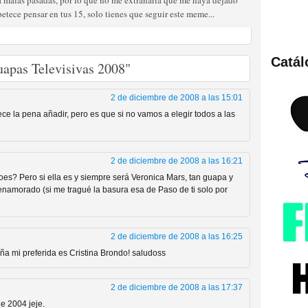
a malas pasadas, por lo que no me extrañaría que me haya dejado
petece pensar en tus 15, solo tienes que seguir este meme...
Catá
apas Televisivas 2008"
ies de viajes en el tiempo
2 de diciembre de 2008 a las 15:01
e la pena añadir, pero es que si no vamos a elegir todos a las
2 de diciembre de 2008 a las 16:21
oes? Pero si ella es y siempre será Veronica Mars, tan guapa y
 enamorado (si me tragué la basura esa de Paso de ti solo por
británica que no es
2 de diciembre de 2008 a las 16:25
 mi preferida es Cristina Brondo! saludoss
2 de diciembre de 2008 a las 17:37
e 2004 jeje.