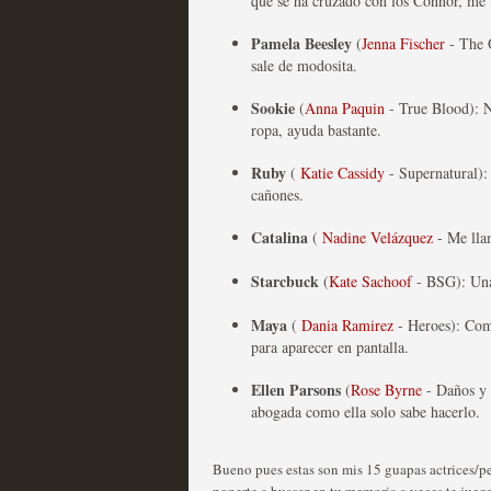
que se ha cruzado con los Connor, me 
Pamela Beesley
(
Jenna Fischer
- The 
sale de modosita.
Mi experiencia como u
Sookie
(
Anna Paquin
- True Blood): N
MOLTISANTI
ropa, ayuda bastante.
Recomendación de la semana
Ruby
(
Katie Cassidy
- Supernatural)
cañones.
Catalina
(
Nadine Velázquez
- Me lla
Starcbuck
(
Kate Sachoof
- BSG): Una
Maya
(
Dania Ramirez
- Heroes): Com
The Get Down o cómo ac
para aparecer en pantalla.
series más caras de la h
Ellen Parsons
(
Rose Byrne
- Daños y 
abogada como ella solo sabe hacerlo.
MOLTISANTI
Recomendación de la semana
Bueno pues estas son mis 15 guapas actrices/pers