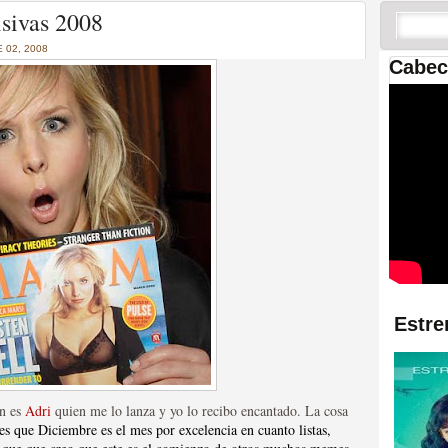
 las temporadas de Game
sivas 2008
us mejores tráilers
 02, 2008
Cabec
res de la ficción
Estre
ón es
Adri
quien me lo lanza y yo lo recibo encantado. La cosa
 es que Diciembre es el mes por excelencia en cuanto listas,