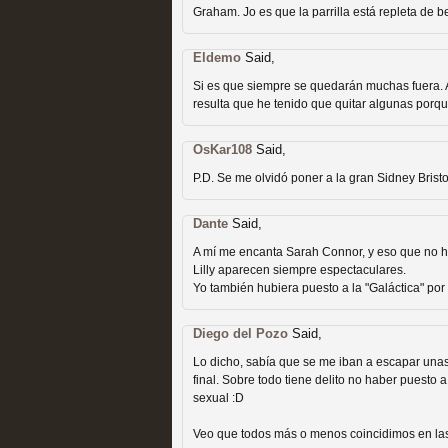
extinción
Graham. Jo es que la parrilla está repleta de
MOLTISANTI
Recomendación de la semana
Eldemo
Said,
Si es que siempre se quedarán muchas fuera. A
resulta que he tenido que quitar algunas porque
OsKar108
Said,
P.D. Se me olvidó poner a la gran Sidney Brist
Expediente X: Guía par
Dante
Said,
MOLTISANTI
A mí me encanta Sarah Connor, y eso que no he v
Recomendación de la semana
Lilly aparecen siempre espectaculares.
Yo también hubiera puesto a la "Galáctica" por
Diego del Pozo
Said,
Lo dicho, sabía que se me iban a escapar unas
final. Sobre todo tiene delito no haber puesto 
sexual :D
Veo que todos más o menos coincidimos en las 
La taquilla de las series