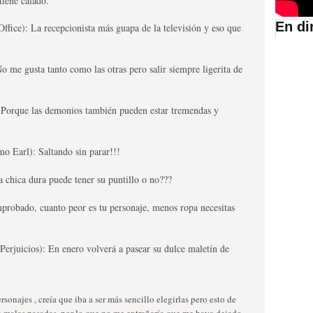
tiene calado.
En di
Office): La recepcionista más guapa de la televisión y eso que
suario de HBO España
o me gusta tanto como las otras pero salir siempre ligerita de
: Porque las demonios también pueden estar tremendas y
mo Earl): Saltando sin parar!!!
 chica dura puede tener su puntillo o no???
probado, cuanto peor es tu personaje, menos ropa necesitas
abar siendo una de las
istoria
Perjuicios): En enero volverá a pasear su dulce maletín de
onajes , creía que iba a ser más sencillo elegirlas pero esto de