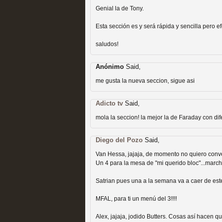
Genial la de Tony.
Esta sección es y será rápida y sencilla pero ef
saludos!
Las temporadas de pilo
Anónimo
Said,
me gusta la nueva seccion, sigue asi
MOLTISANTI
Recomendación de la semana
Adicto tv
Said,
mola la seccion! la mejor la de Faraday con dif
Diego del Pozo
Said,
Van Hessa, jajaja, de momento no quiero conve
Un 4 para la mesa de "mi querido bloc"...march
Satrian pues una a la semana va a caer de este
Galería con los Mejores
MFAL, para ti un menú del 3!!!!
Televisión
Alex, jajaja, jodido Butters. Cosas así hacen q
MOLTISANTI