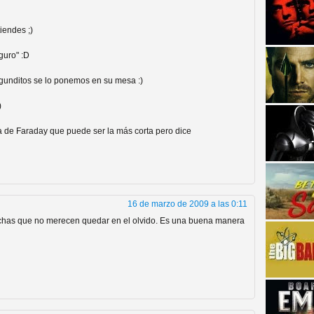
iendes ;)
eguro" :D
gunditos se lo ponemos en su mesa :)
)
strellas de cine y
la de Faraday que puede ser la más corta pero dice
16 de marzo de 2009 a las 0:11
uchas que no merecen quedar en el olvido. Es una buena manera
adas están en peligro de