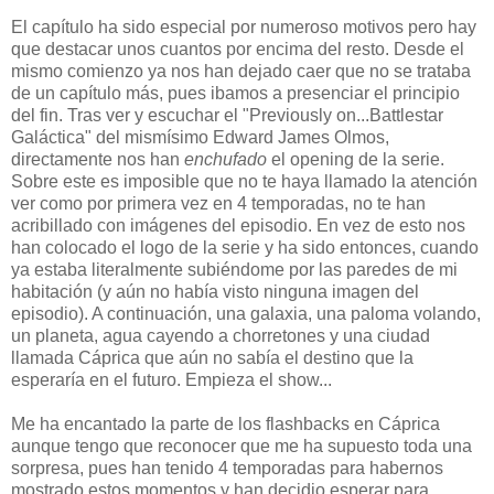
El capítulo ha sido especial por numeroso motivos pero hay
que destacar unos cuantos por encima del resto. Desde el
mismo comienzo ya nos han dejado caer que no se trataba
de un capítulo más, pues ibamos a presenciar el principio
del fin. Tras ver y escuchar el "Previously on...Battlestar
Galáctica" del mismísimo Edward James Olmos,
directamente nos han
enchufado
el opening de la serie.
Sobre este es imposible que no te haya llamado la atención
ver como por primera vez en 4 temporadas, no te han
acribillado con imágenes del episodio. En vez de esto nos
han colocado el logo de la serie y ha sido entonces, cuando
ya estaba literalmente subiéndome por las paredes de mi
habitación (y aún no había visto ninguna imagen del
episodio). A continuación, una galaxia, una paloma volando,
un planeta, agua cayendo a chorretones y una ciudad
llamada Cáprica que aún no sabía el destino que la
esperaría en el futuro. Empieza el show...
Me ha encantado la parte de los flashbacks en Cáprica
aunque tengo que reconocer que me ha supuesto toda una
sorpresa, pues han tenido 4 temporadas para habernos
mostrado estos momentos y han decidio esperar para