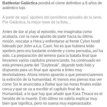
Battlestar Galáctica
pondrá el cierre definitivo a 6 años de
auténtico lujo.
A partir de aquí, spoilers del penúltimo episodio de la serie.
Por Galáctica, la mejor nave de la flota...
Antes de dar al play al episodio, me imaginaba como
acabaría, con la nave apunto de partir hacia su última
misión, rescatar a Hera y enfrentarse al frente Cylon hostil
liderado por John a.k.a. Cavil. No es que hubiera leído
spoilers pero era bastante evidente y como pensaba, así ha
sido. La preparación del terreno para la batalla final que
llevamos varios capítulos presenciando, ha continuado en
esta primera parte del "Daybreak", dejando todo listo y
dispuesto para un final que apunta a tintes muy
desholadores. Ahora mismo apuesto a que presenciaremos
la extinción de la humanidad. Al menos eso pienso tras ver
como Six le anunciaba a Baltar que las horas finales están
cerca y que se va a escribir el capítulo final de la
Humanidad, a lo que hay que añadir que Kara Thrace es el
heraldo de la muerte. Esto último no sabría explicar muy
bien que significa, pero no suena muy esperanzador.