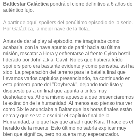
Battlestar Galáctica
pondrá el cierre definitivo a 6 años de
auténtico lujo.
A partir de aquí, spoilers del penúltimo episodio de la serie.
Por Galáctica, la mejor nave de la flota...
Antes de dar al play al episodio, me imaginaba como
acabaría, con la nave apunto de partir hacia su última
misión, rescatar a Hera y enfrentarse al frente Cylon hostil
liderado por John a.k.a. Cavil. No es que hubiera leído
spoilers pero era bastante evidente y como pensaba, así ha
sido. La preparación del terreno para la batalla final que
llevamos varios capítulos presenciando, ha continuado en
esta primera parte del "Daybreak", dejando todo listo y
dispuesto para un final que apunta a tintes muy
desholadores. Ahora mismo apuesto a que presenciaremos
la extinción de la humanidad. Al menos eso pienso tras ver
como Six le anunciaba a Baltar que las horas finales están
cerca y que se va a escribir el capítulo final de la
Humanidad, a lo que hay que añadir que Kara Thrace es el
heraldo de la muerte. Esto último no sabría explicar muy
bien que significa, pero no suena muy esperanzador.