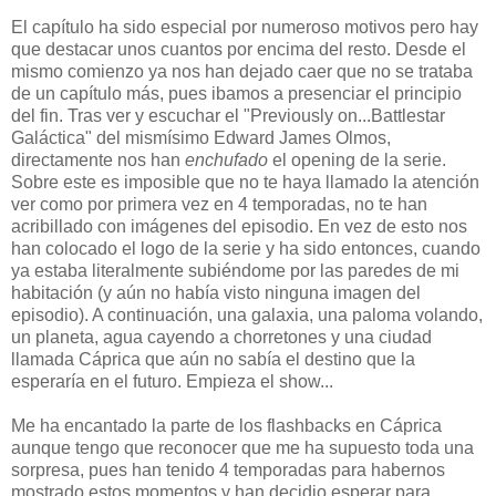
El capítulo ha sido especial por numeroso motivos pero hay
que destacar unos cuantos por encima del resto. Desde el
mismo comienzo ya nos han dejado caer que no se trataba
de un capítulo más, pues ibamos a presenciar el principio
del fin. Tras ver y escuchar el "Previously on...Battlestar
Galáctica" del mismísimo Edward James Olmos,
directamente nos han
enchufado
el opening de la serie.
Sobre este es imposible que no te haya llamado la atención
ver como por primera vez en 4 temporadas, no te han
acribillado con imágenes del episodio. En vez de esto nos
han colocado el logo de la serie y ha sido entonces, cuando
ya estaba literalmente subiéndome por las paredes de mi
habitación (y aún no había visto ninguna imagen del
episodio). A continuación, una galaxia, una paloma volando,
un planeta, agua cayendo a chorretones y una ciudad
llamada Cáprica que aún no sabía el destino que la
esperaría en el futuro. Empieza el show...
Me ha encantado la parte de los flashbacks en Cáprica
aunque tengo que reconocer que me ha supuesto toda una
sorpresa, pues han tenido 4 temporadas para habernos
mostrado estos momentos y han decidio esperar para