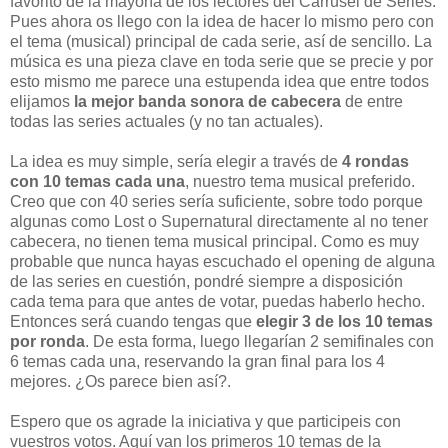
favorito de la mayoría de los lectores del Carrusel de Series.
Pues ahora os llego con la idea de hacer lo mismo pero con
el tema (musical) principal de cada serie, así de sencillo. La
música es una pieza clave en toda serie que se precie y por
esto mismo me parece una estupenda idea que entre todos
elijamos
la mejor banda sonora de cabecera
de entre
todas las series actuales (y no tan actuales).
La idea es muy simple, sería elegir a través de
4 rondas
con 10 temas cada una
, nuestro tema musical preferido.
Creo que con 40 series sería suficiente, sobre todo porque
algunas como Lost o Supernatural directamente al no tener
cabecera, no tienen tema musical principal. Como es muy
probable que nunca hayas escuchado el opening de alguna
de las series en cuestión, pondré siempre a disposición
cada tema para que antes de votar, puedas haberlo hecho.
Entonces será cuando tengas que
elegir 3 de los 10 temas
por ronda
. De esta forma, luego llegarían 2 semifinales con
6 temas cada una, reservando la gran final para los 4
mejores. ¿Os parece bien así?.
Espero que os agrade la iniciativa y que participeis con
vuestros votos. Aquí van los primeros 10 temas de la