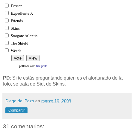
Dexter
Expediente X
Friends
Skins
Stargate Atlantis
The Shield
Weeds
pollcode.com
free polls
PD
: Si te estás preguntando quien es el afortunado de la
foto, se trata de Sid, de Skins.
Diego del Pozo
en
marzo 10, 2009
Compartir
31 comentarios: