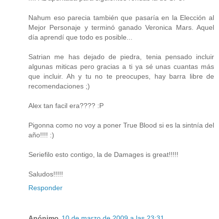
Nahum eso parecia también que pasaría en la Elección al
Mejor Personaje y terminó ganado Veronica Mars. Aquel
día aprendí que todo es posible...
Satrian me has dejado de piedra, tenia pensado incluir
algunas miticas pero gracias a ti ya sé unas cuantas más
que incluir. Ah y tu no te preocupes, hay barra libre de
recomendaciones ;)
Alex tan facil era???? :P
Pigonna como no voy a poner True Blood si es la sintnía del
año!!!! :)
Seriefilo esto contigo, la de Damages is great!!!!!
Saludos!!!!!
Responder
Anónimo
10 de marzo de 2009 a las 23:31