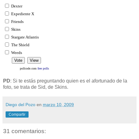
Dexter
Expediente X
Friends
Skins
Stargate Atlantis
The Shield
Weeds
pollcode.com
free polls
PD
: Si te estás preguntando quien es el afortunado de la
foto, se trata de Sid, de Skins.
Diego del Pozo
en
marzo 10, 2009
Compartir
31 comentarios: