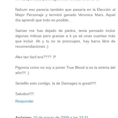
Nahum eso parecia también que pasaría en la Elección al
Mejor Personaje y terminó ganado Veronica Mars. Aquel
día aprendí que todo es posible...
Satrian me has dejado de piedra, tenia pensado incluir
algunas miticas pero gracias a ti ya sé unas cuantas más
que incluir. Ah y tu no te preocupes, hay barra libre de
recomendaciones ;)
Alex tan facil era???? :P
Pigonna como no voy a poner True Blood si es la sintnía del
año!!!! :)
Seriefilo esto contigo, la de Damages is great!!!!!
Saludos!!!!!
Responder
Anónimo
10 de marzo de 2009 a las 23:31