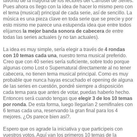
favorito de la mayoría de los lectores del Carrusel de Series.
Pues ahora os llego con la idea de hacer lo mismo pero con
el tema (musical) principal de cada serie, así de sencillo. La
música es una pieza clave en toda serie que se precie y por
esto mismo me parece una estupenda idea que entre todos
elijamos
la mejor banda sonora de cabecera
de entre
todas las series actuales (y no tan actuales).
La idea es muy simple, sería elegir a través de
4 rondas
con 10 temas cada una
, nuestro tema musical preferido.
Creo que con 40 series sería suficiente, sobre todo porque
algunas como Lost o Supernatural directamente al no tener
cabecera, no tienen tema musical principal. Como es muy
probable que nunca hayas escuchado el opening de alguna
de las series en cuestión, pondré siempre a disposición
cada tema para que antes de votar, puedas haberlo hecho.
Entonces será cuando tengas que
elegir 3 de los 10 temas
por ronda
. De esta forma, luego llegarían 2 semifinales con
6 temas cada una, reservando la gran final para los 4
mejores. ¿Os parece bien así?.
Espero que os agrade la iniciativa y que participeis con
vuestros votos. Aquí van los primeros 10 temas de la