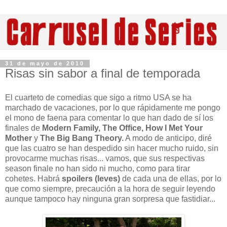
31 de mayo de 2010
Risas sin sabor a final de temporada
El cuarteto de comedias que sigo a ritmo USA se ha
marchado de vacaciones, por lo que rápidamente me pongo
el mono de faena para comentar lo que han dado de sí los
finales de
Modern Family, The Office, How I Met Your
Mother
y
The Big Bang Theory.
A modo de anticipo, diré
que las cuatro se han despedido sin hacer mucho ruido, sin
provocarme muchas risas... vamos, que sus respectivas
season finale no han sido ni mucho, como para tirar
cohetes. Habrá
spoilers (leves)
de cada una de ellas, por lo
que como siempre, precaución a la hora de seguir leyendo
aunque tampoco hay ninguna gran sorpresa que fastidiar...