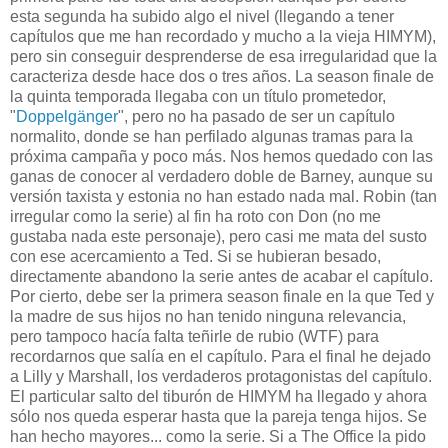
esta segunda ha subido algo el nivel (llegando a tener
capítulos que me han recordado y mucho a la vieja HIMYM),
pero sin conseguir desprenderse de esa irregularidad que la
caracteriza desde hace dos o tres años. La season finale de
la quinta temporada llegaba con un título prometedor,
"
Doppelgänger
", pero no ha pasado de ser un capítulo
normalito, donde se han perfilado algunas tramas para la
próxima campaña y poco más. Nos hemos quedado con las
ganas de conocer al verdadero doble de Barney, aunque su
versión taxista y estonia no han estado nada mal. Robin (tan
irregular como la serie) al fin ha roto con Don (no me
gustaba nada este personaje), pero casi me mata del susto
con ese acercamiento a Ted. Si se hubieran besado,
directamente abandono la serie antes de acabar el capítulo.
Por cierto, debe ser la primera season finale en la que Ted y
la madre de sus hijos no han tenido ninguna relevancia,
pero tampoco hacía falta teñirle de rubio (WTF) para
recordarnos que salía en el capítulo. Para el final he dejado
a Lilly y Marshall, los verdaderos protagonistas del capítulo.
El particular salto del tiburón de HIMYM ha llegado y ahora
sólo nos queda esperar hasta que la pareja tenga hijos. Se
han hecho mayores... como la serie. Si a The Office la pido