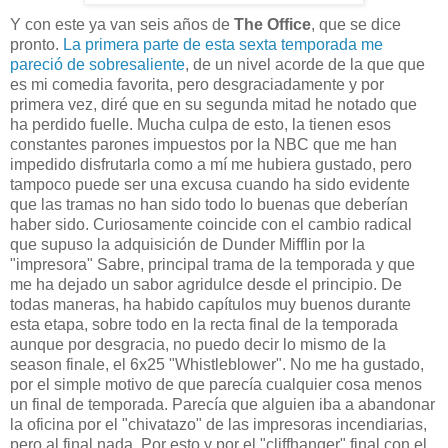
Y con este ya van seis años de
The Office
, que se dice
pronto.
La primera parte de esta sexta temporada me
pareció de sobresaliente
, de un nivel acorde de la que que
es mi comedia favorita, pero desgraciadamente y por
primera vez, diré que en su segunda mitad he notado que
ha perdido fuelle. Mucha culpa de esto, la tienen esos
constantes parones impuestos por la NBC que me han
impedido disfrutarla como a mí me hubiera gustado, pero
tampoco puede ser una excusa cuando ha sido evidente
que las tramas no han sido todo lo buenas que deberían
haber sido. Curiosamente coincide con el cambio radical
que supuso la adquisición de Dunder Mifflin por la
"impresora" Sabre, principal trama de la temporada y que
me ha dejado un sabor agridulce desde el principio. De
todas maneras, ha habido capítulos muy buenos durante
esta etapa, sobre todo en la recta final de la temporada
aunque por desgracia, no puedo decir lo mismo de la
season finale, el 6x25 "Whistleblower". No me ha gustado,
por el simple motivo de que parecía cualquier cosa menos
un final de temporada. Parecía que alguien iba a abandonar
la oficina por el "chivatazo" de las impresoras incendiarias,
pero al final nada. Por esto y por el "cliffhanger" final con el