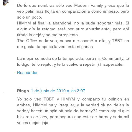
De lo que nombras sólo veo Modern Family y eso que la
veo pelín más flojita en comparación a como empezó, pero
sólo un poco.
HIMYM al final la abandoné, no la pude soportar más. Si
algún día la retomo será por puro aburrimiento, pero ahí
tirada la dejé y no me arrepiento.
The Office no la veo, nunca me asomé a ella, y TBBT no
me gusta, tampoco la veo, ésta ni ganas.
La mejor comedia de la temporada, para mi, Community, te
lo digo, te lo repito, y te lo vuelvo a repetir ;) Insuperable.
Responder
Ringo
1 de junio de 2010 a las 2:07
Yo solo veo TBBT y HIMYM y comparto tu opinion en
ambas, HIMYM muy irregular, y la verdad xk no dejan la
serie y hacen un spin off solo de barney?? como aquel que
hicieron de joey, pero seguro que este de barney seria mil
veces mejor, jaja.