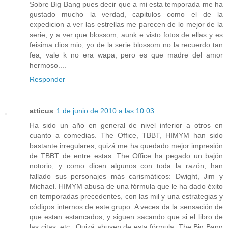
Sobre Big Bang pues decir que a mi esta temporada me ha
gustado mucho la verdad, capitulos como el de la
expedicion a ver las estrellas me parecen de lo mejor de la
serie, y a ver que blossom, aunk e visto fotos de ellas y es
feisima dios mio, yo de la serie blossom no la recuerdo tan
fea, vale k no era wapa, pero es que madre del amor
hermoso....
Responder
atticus
1 de junio de 2010 a las 10:03
Ha sido un año en general de nivel inferior a otros en
cuanto a comedias. The Office, TBBT, HIMYM han sido
bastante irregulares, quizá me ha quedado mejor impresión
de TBBT de entre estas. The Office ha pegado un bajón
notorio, y como dicen algunos con toda la razón, han
fallado sus personajes más carismáticos: Dwight, Jim y
Michael. HIMYM abusa de una fórmula que le ha dado éxito
en temporadas precedentes, con las mil y una estrategias y
códigos internos de este grupo. A veces da la sensación de
que estan estancados, y siguen sacando que si el libro de
las citas, etc...Quizá abusen de esta fórmula. The Big Bang