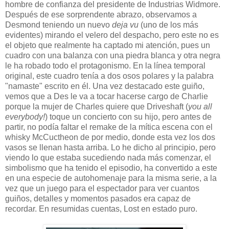
hombre de confianza del presidente de Industrias Widmore.
Después de ese sorprendente abrazo, observamos a
Desmond teniendo un nuevo
deja vu
(uno de los más
evidentes) mirando el velero del despacho, pero este no es
el objeto que realmente ha captado mi atención, pues un
cuadro con una balanza con una piedra blanca y otra negra
le ha robado todo el protagonismo. En la línea temporal
original, este cuadro tenía a dos osos polares y la palabra
"namaste" escrito en él. Una vez destacado este guiño,
vemos que a Des le va a tocar hacerse cargo de Charlie
porque la mujer de Charles quiere que Driveshaft (
you all
everybody!
) toque un concierto con su hijo, pero antes de
partir, no podía faltar el remake de la mítica escena con el
whisky McCuctheon de por medio, donde esta vez los dos
vasos se llenan hasta arriba. Lo he dicho al principio, pero
viendo lo que estaba sucediendo nada más comenzar, el
simbolismo que ha tenido el episodio, ha convertido a este
en una especie de autohomenaje para la misma serie, a la
vez que un juego para el espectador para ver cuantos
guiños, detalles y momentos pasados era capaz de
recordar. En resumidas cuentas, Lost en estado puro.