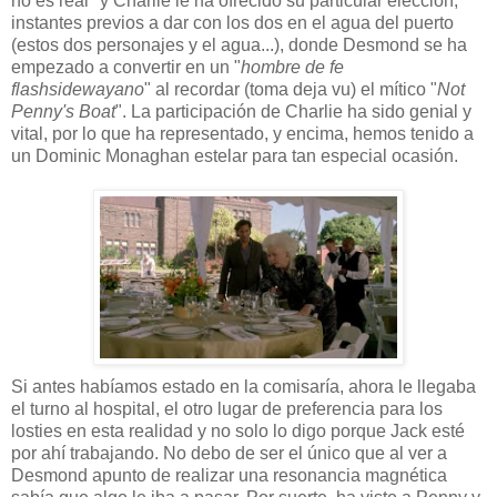
no es real" y Charlie le ha ofrecido su particular elección,
instantes previos a dar con los dos en el agua del puerto
(estos dos personajes y el agua...), donde Desmond se ha
empezado a convertir en un "
hombre de fe
flashsidewayano
" al recordar (toma deja vu) el mítico "
Not
Penny's Boat
". La participación de Charlie ha sido genial y
vital, por lo que ha representado, y encima, hemos tenido a
un Dominic Monaghan estelar para tan especial ocasión.
Si antes habíamos estado en la comisaría, ahora le llegaba
el turno al hospital, el otro lugar de preferencia para los
losties en esta realidad y no solo lo digo porque Jack esté
por ahí trabajando. No debo de ser el único que al ver a
Desmond apunto de realizar una resonancia magnética