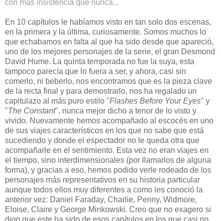
con más insistencia que nunca...
En 10 capítulos le habíamos visto en tan solo dos escenas,
en la primera y la última, curiosamente. Somos muchos lo
que echabamos en falta al que ha sido desde que apareció,
uno de los mejores personajes de la serie, el gran Desmond
David Hume. La quinta temporada no fue la suya, esta
tampoco parecía que lo fuera a ser, y ahora, casi sin
comerlo, ni beberlo, nos encontramos que es la pieza clave
de la recta final y para demostrarlo, nos ha regalado un
capitulazo al más puro estilo "
Flashes Before Your Eyes
" y
"
The Constant
", nunca mejor dicho a tenor de lo visto y
vivido. Nuevamente hemos acompañado al escocés en uno
de sus viajes característicos en los que no sabe que está
sucediendo y donde el espectador no le queda otra que
acompañarle en el sentimiento. Esta vez no eran viajes en
el tiempo, sino interdimensionales (por llamarlos de alguna
forma), y gracias a eso, hemos podido verle rodeado de los
personajes más representativos en su historia particular
aunque todos ellos muy diferentes a como les conoció la
anterior vez: Daniel Faraday, Charlie, Penny, Widmore,
Eloise, Claire y George Minkowski. Creo que no exagero si
digo que este ha sido de esos capítulos en los que casi no