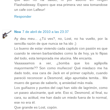
Flashsideway. Espero que esa primera vez sea tomandose
un cafe con Lafleur!
Responder
Noa
7 de abril de 2010 a las 23:37
Ay deu meu... ¿Tú ves?, no, Lost, no ha vuelto, por la
sencilla razón de que nunca se ha ido ;)
Lo bueno de estar viviendo cada capitulo con pasión es que
cuando te vienen barbaridades como la de hoy, ya lo flipas
del todo, esta temporada me alucina. Me encanta.
Vaaaaaamos a ver, ¿bomba que los agilipolla
mayormente?? Son como muñecos! Qué miedaco me ha
dado todo, esa cara de Jack en el primer capítulo, cuando
pareció reconocer a Desmond, algo apuntaba temita... Me
muero de ganas de saberlo, q ansiedad más mala.
Los guiñazos y puntos del capi han sido de lagrimón, como
un paseo alucinante, qué arte. Eso si, Desmond, al final, su
cara, su actitud, me han dado un miedo fuera de lo normal,
ese no era él.
Que grande es Lost, copón.