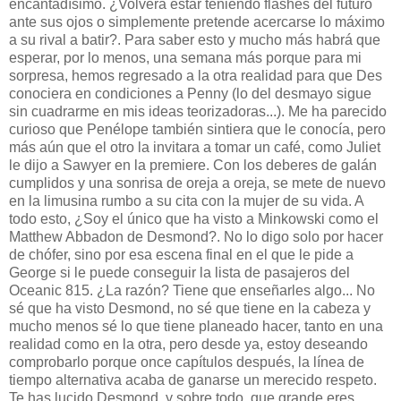
encantadísimo. ¿Volverá estar teniendo flashes del futuro
ante sus ojos o simplemente pretende acercarse lo máximo
a su rival a batir?. Para saber esto y mucho más habrá que
esperar, por lo menos, una semana más porque para mi
sorpresa, hemos regresado a la otra realidad para que Des
conociera en condiciones a Penny (lo del desmayo sigue
sin cuadrarme en mis ideas teorizadoras...). Me ha parecido
curioso que Penélope también sintiera que le conocía, pero
más aún que el otro la invitara a tomar un café, como Juliet
le dijo a Sawyer en la premiere. Con los deberes de galán
cumplidos y una sonrisa de oreja a oreja, se mete de nuevo
en la limusina rumbo a su cita con la mujer de su vida. A
todo esto, ¿Soy el único que ha visto a Minkowski como el
Matthew Abbadon de Desmond?. No lo digo solo por hacer
de chófer, sino por esa escena final en el que le pide a
George si le puede conseguir la lista de pasajeros del
Oceanic 815. ¿La razón? Tiene que enseñarles algo... No
sé que ha visto Desmond, no sé que tiene en la cabeza y
mucho menos sé lo que tiene planeado hacer, tanto en una
realidad como en la otra, pero desde ya, estoy deseando
comprobarlo porque once capítulos después, la línea de
tiempo alternativa acaba de ganarse un merecido respeto.
Te has lucido Desmond, y sobre todo, que grande eres...