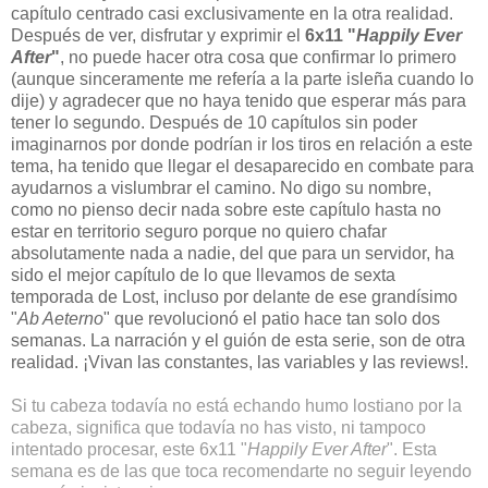
capítulo centrado casi exclusivamente en la otra realidad.
Después de ver, disfrutar y exprimir el
6x11 "
Happily Ever
After
"
, no puede hacer otra cosa que confirmar lo primero
(aunque sinceramente me refería a la parte isleña cuando lo
dije) y agradecer que no haya tenido que esperar más para
tener lo segundo. Después de 10 capítulos sin poder
imaginarnos por donde podrían ir los tiros en relación a este
tema, ha tenido que llegar el desaparecido en combate para
ayudarnos a vislumbrar el camino. No digo su nombre,
como no pienso decir nada sobre este capítulo hasta no
estar en territorio seguro porque no quiero chafar
absolutamente nada a nadie, del que para un servidor, ha
sido el mejor capítulo de lo que llevamos de sexta
temporada de Lost, incluso por delante de ese grandísimo
"
Ab Aeterno
" que revolucionó el patio hace tan solo dos
semanas. La narración y el guión de esta serie, son de otra
realidad. ¡Vivan las constantes, las variables y las reviews!.
Si tu cabeza todavía no está echando humo lostiano por la
cabeza, significa que todavía no has visto, ni tampoco
intentado procesar, este 6x11 "
Happily Ever After
". Esta
semana es de las que toca recomendarte no seguir leyendo