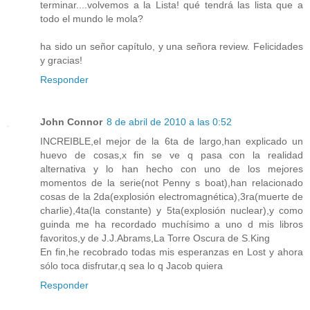
terminar....volvemos a la Lista! qué tendrá las lista que a
todo el mundo le mola?
ha sido un señor capítulo, y una señora review. Felicidades
y gracias!
Responder
John Connor
8 de abril de 2010 a las 0:52
INCREIBLE,el mejor de la 6ta de largo,han explicado un
huevo de cosas,x fin se ve q pasa con la realidad
alternativa y lo han hecho con uno de los mejores
momentos de la serie(not Penny s boat),han relacionado
cosas de la 2da(explosión electromagnética),3ra(muerte de
charlie),4ta(la constante) y 5ta(explosión nuclear),y como
guinda me ha recordado muchísimo a uno d mis libros
favoritos,y de J.J.Abrams,La Torre Oscura de S.King
En fin,he recobrado todas mis esperanzas en Lost y ahora
sólo toca disfrutar,q sea lo q Jacob quiera
Responder