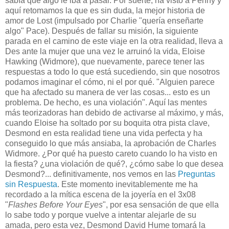
sabía que algo le iba a pasar. Por suerte, ha visto a Penny y
aquí retomamos la que es sin duda, la mejor historia de
amor de Lost (impulsado por Charlie "quería enseñarte
algo" Pace). Después de fallar su misión, la siguiente
parada en el camino de este viaje en la otra realidad, lleva a
Des ante la mujer que una vez le arruinó la vida, Eloise
Hawking (Widmore), que nuevamente, parece tener las
respuestas a todo lo que está sucediendo, sin que nosotros
podamos imaginar el cómo, ni el por qué. "Alguien parece
que ha afectado su manera de ver las cosas... esto es un
problema. De hecho, es una violación". Aquí las mentes
más teorizadoras han debido de activarse al máximo, y más,
cuando Eloise ha soltado por su boquita otra pista clave,
Desmond en esta realidad tiene una vida perfecta y ha
conseguido lo que más ansiaba, la aprobación de Charles
Widmore. ¿Por qué ha puesto careto cuando lo ha visto en
la fiesta? ¿una violación de qué?, ¿cómo sabe lo que desea
Desmond?... definitivamente, nos vemos en las
Preguntas
sin Respuesta
. Este momento inevitablemente me ha
recordado a la mítica escena de la joyería en el 3x08
"
Flashes Before Your Eyes
", por esa sensación de que ella
lo sabe todo y porque vuelve a intentar alejarle de su
amada, pero esta vez, Desmond David Hume tomará la