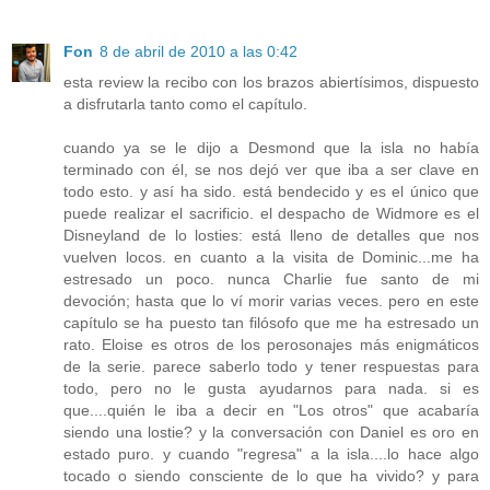
Fon
8 de abril de 2010 a las 0:42
esta review la recibo con los brazos abiertísimos, dispuesto
a disfrutarla tanto como el capítulo.
cuando ya se le dijo a Desmond que la isla no había
terminado con él, se nos dejó ver que iba a ser clave en
todo esto. y así ha sido. está bendecido y es el único que
puede realizar el sacrificio. el despacho de Widmore es el
Disneyland de lo losties: está lleno de detalles que nos
vuelven locos. en cuanto a la visita de Dominic...me ha
estresado un poco. nunca Charlie fue santo de mi
devoción; hasta que lo ví morir varias veces. pero en este
capítulo se ha puesto tan filósofo que me ha estresado un
rato. Eloise es otros de los perosonajes más enigmáticos
de la serie. parece saberlo todo y tener respuestas para
todo, pero no le gusta ayudarnos para nada. si es
que....quién le iba a decir en "Los otros" que acabaría
siendo una lostie? y la conversación con Daniel es oro en
estado puro. y cuando "regresa" a la isla....lo hace algo
tocado o siendo consciente de lo que ha vivido? y para